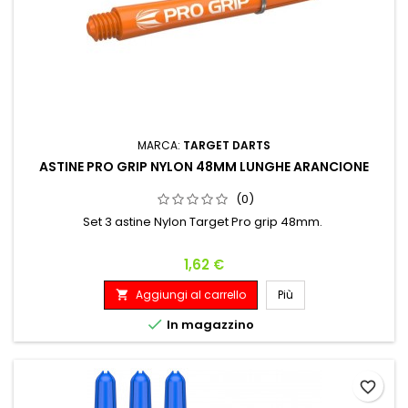
MARCA:
TARGET DARTS
ASTINE PRO GRIP NYLON 48MM LUNGHE ARANCIONE
(0)
Set 3 astine Nylon Target Pro grip 48mm.
Prezzo
1,62 €
Aggiungi al carrello
Più


In magazzino
favorite_border