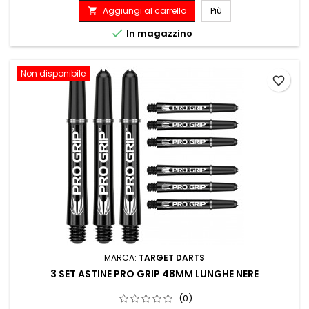
Aggiungi al carrello
Più


In magazzino
Non disponibile
favorite_border
MARCA:
TARGET DARTS
3 SET ASTINE PRO GRIP 48MM LUNGHE NERE
(0)