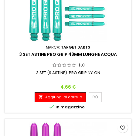
MARCA:
TARGET DARTS
3 SET ASTINE PRO GRIP 48MM LUNGHE ACQUA
(0)
3 SET (9 ASTINE) PRO GRIP NYLON
Prezzo
4,66 €
Aggiungi al carrello
Più


In magazzino
favorite_border