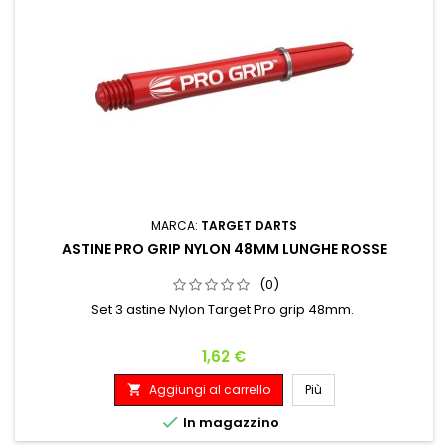
MARCA:
TARGET DARTS
ASTINE PRO GRIP NYLON 48MM LUNGHE ROSSE
(0)
Set 3 astine Nylon Target Pro grip 48mm.
Prezzo
1,62 €
Aggiungi al carrello
Più


In magazzino