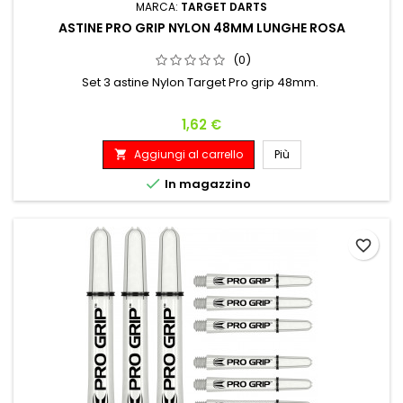
MARCA:
TARGET DARTS
ASTINE PRO GRIP NYLON 48MM LUNGHE ROSA
(0)
Set 3 astine Nylon Target Pro grip 48mm.
Prezzo
1,62 €
Aggiungi al carrello
Più


In magazzino
favorite_border