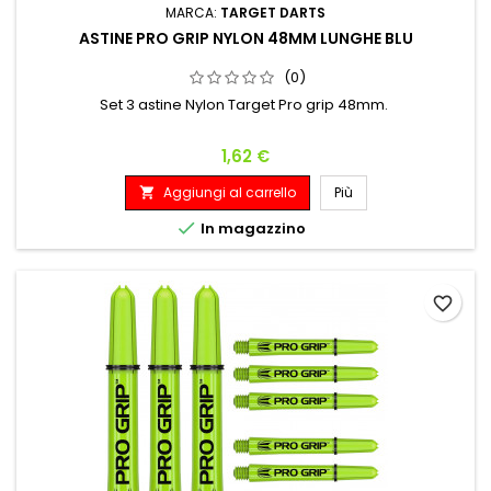
MARCA:
TARGET DARTS
ASTINE PRO GRIP NYLON 48MM LUNGHE BLU
(0)
Set 3 astine Nylon Target Pro grip 48mm.
Prezzo
1,62 €
Aggiungi al carrello
Più


In magazzino
favorite_border