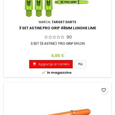
MARCA:
TARGET DARTS
3 SET ASTINE PRO GRIP 48MM LUNGHE LIME
(0)
3 SET (9 ASTINE) PRO GRIP NYLON
Prezzo
4,66 €
Aggiungi al carrello
Più


In magazzino
favorite_border