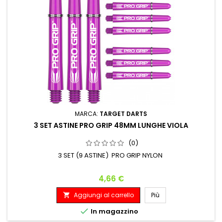
MARCA:
TARGET DARTS
3 SET ASTINE PRO GRIP 48MM LUNGHE VIOLA
(0)
3 SET (9 ASTINE) PRO GRIP NYLON
Prezzo
4,66 €
Aggiungi al carrello
Più


In magazzino