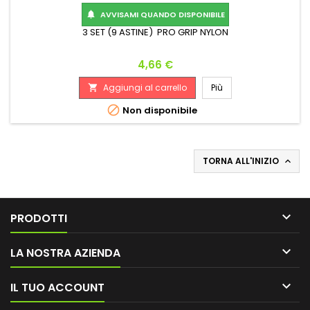
AVVISAMI QUANDO DISPONIBILE

3 SET (9 ASTINE) PRO GRIP NYLON
Prezzo
4,66 €
Aggiungi al carrello
Più


Non disponibile
TORNA ALL'INIZIO


PRODOTTI

LA NOSTRA AZIENDA

IL TUO ACCOUNT