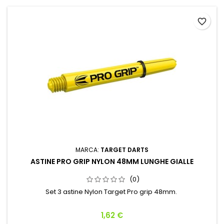
favorite_border
MARCA:
TARGET DARTS
ASTINE PRO GRIP NYLON 48MM LUNGHE GIALLE
(0)
Set 3 astine Nylon Target Pro grip 48mm.
Prezzo
1,62 €