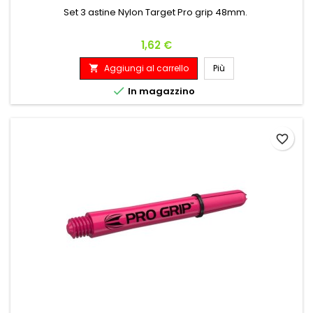
Set 3 astine Nylon Target Pro grip 48mm.
Prezzo
1,62 €
Aggiungi al carrello
Più


In magazzino
favorite_border