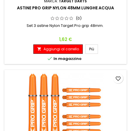
MARCA:
TARGET DARTS
ASTINE PRO GRIP NYLON 48MM LUNGHE ACQUA
(0)
Set 3 astine Nylon Target Pro grip 48mm.
Prezzo
1,62 €
Aggiungi al carrello
Più


In magazzino
favorite_border