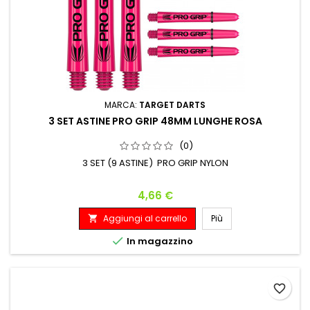
MARCA:
TARGET DARTS
3 SET ASTINE PRO GRIP 48MM LUNGHE ROSA
(0)
3 SET (9 ASTINE) PRO GRIP NYLON
Prezzo
4,66 €
Aggiungi al carrello
Più


In magazzino
favorite_border