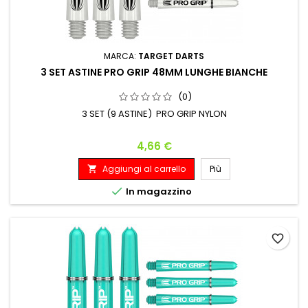
MARCA:
TARGET DARTS
3 SET ASTINE PRO GRIP 48MM LUNGHE BIANCHE
(0)
3 SET (9 ASTINE) PRO GRIP NYLON
Prezzo
4,66 €
Aggiungi al carrello
Più


In magazzino
favorite_border