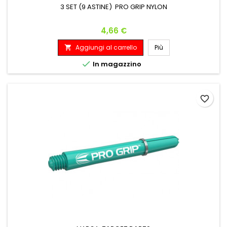
3 SET (9 ASTINE) PRO GRIP NYLON
Prezzo
4,66 €
Aggiungi al carrello
Più


In magazzino
favorite_border