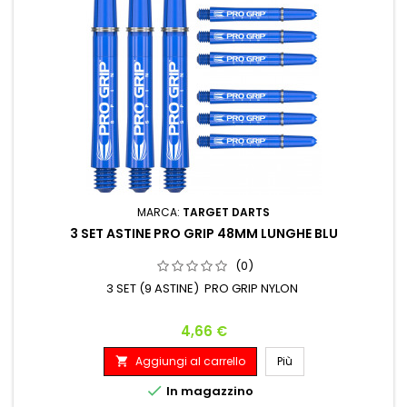
MARCA:
TARGET DARTS
3 SET ASTINE PRO GRIP 48MM LUNGHE BLU
(0)
3 SET (9 ASTINE) PRO GRIP NYLON
Prezzo
4,66 €
Aggiungi al carrello
Più


In magazzino