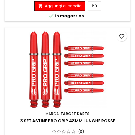
Aggiungi al carrello
Più


In magazzino
favorite_border
MARCA:
TARGET DARTS
3 SET ASTINE PRO GRIP 48MM LUNGHE ROSSE
(0)