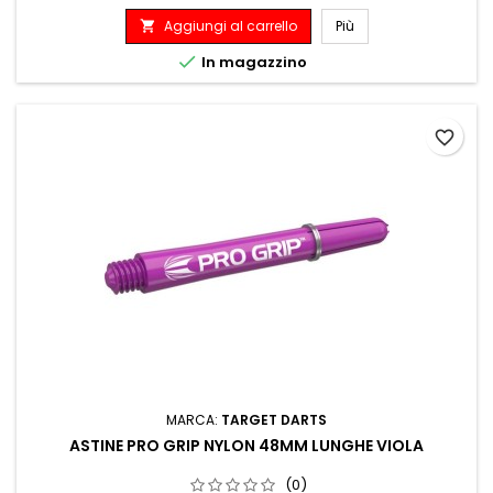
Aggiungi al carrello
Più


In magazzino
favorite_border
MARCA:
TARGET DARTS
ASTINE PRO GRIP NYLON 48MM LUNGHE VIOLA
(0)