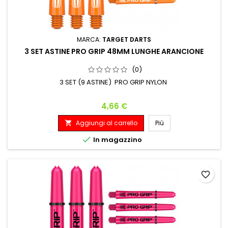
MARCA:
TARGET DARTS
3 SET ASTINE PRO GRIP 48MM LUNGHE ARANCIONE
(0)
3 SET (9 ASTINE) PRO GRIP NYLON
Prezzo
4,66 €
Aggiungi al carrello
Più


In magazzino
favorite_border