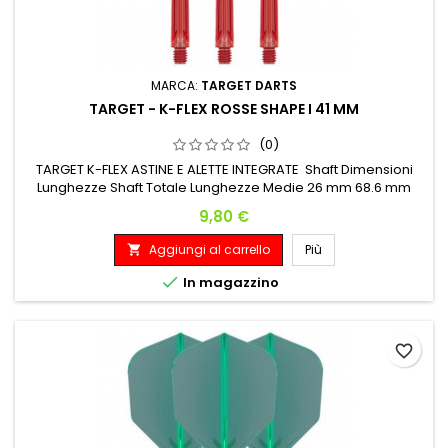
MARCA:
TARGET DARTS
TARGET - K-FLEX ROSSE SHAPE I 41 MM
(0)
TARGET K-FLEX ASTINE E ALETTE INTEGRATE Shaft Dimensioni
Lunghezze Shaft Totale Lunghezze Medie 26 mm 68.6 mm
Prezzo
9,80 €
Aggiungi al carrello
Più


In magazzino
favorite_border