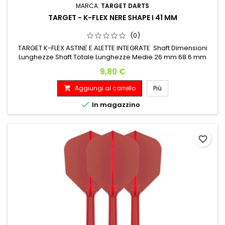
MARCA:
TARGET DARTS
TARGET - K-FLEX NERE SHAPE I 41 MM
(0)
TARGET K-FLEX ASTINE E ALETTE INTEGRATE Shaft Dimensioni
Lunghezze Shaft Totale Lunghezze Medie 26 mm 68.6 mm
Prezzo
9,80 €
Aggiungi al carrello
Più


In magazzino
favorite_border