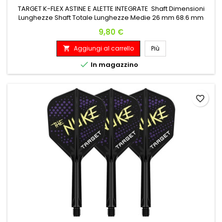
TARGET K-FLEX ASTINE E ALETTE INTEGRATE Shaft Dimensioni
Lunghezze Shaft Totale Lunghezze Medie 26 mm 68.6 mm
Prezzo
9,80 €
Aggiungi al carrello
Più


In magazzino
favorite_border