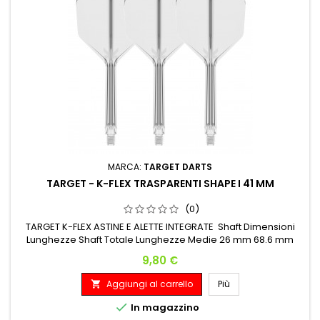
MARCA:
TARGET DARTS
TARGET - K-FLEX TRASPARENTI SHAPE I 41 MM
(0)
TARGET K-FLEX ASTINE E ALETTE INTEGRATE Shaft Dimensioni
Lunghezze Shaft Totale Lunghezze Medie 26 mm 68.6 mm
Prezzo
9,80 €
Aggiungi al carrello
Più


In magazzino