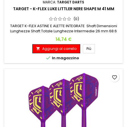
MARCA:
TARGET DARTS
TARGET - K-FLEX LUKE LITTLER NERE SHAPE M 41 MM
(0)
TARGET K-FLEX ASTINE E ALETTE INTEGRATE Shaft Dimensioni
Lunghezze Shaft Totale Lunghezze Intermedie 26 mm 68.6
mm
Prezzo
14,74 €
Aggiungi al carrello
Più


In magazzino
favorite_border