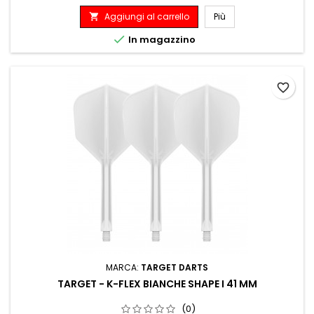
Aggiungi al carrello
Più


In magazzino
favorite_border
MARCA:
TARGET DARTS
TARGET - K-FLEX BIANCHE SHAPE I 41 MM
(0)