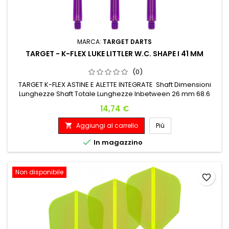
MARCA:
TARGET DARTS
TARGET - K-FLEX LUKE LITTLER W.C. SHAPE I 41 MM
(0)
TARGET K-FLEX ASTINE E ALETTE INTEGRATE Shaft Dimensioni
Lunghezze Shaft Totale Lunghezze Inbetween 26 mm 68.6
mm
Prezzo
14,74 €
Aggiungi al carrello
Più


In magazzino
Non disponibile
favorite_border