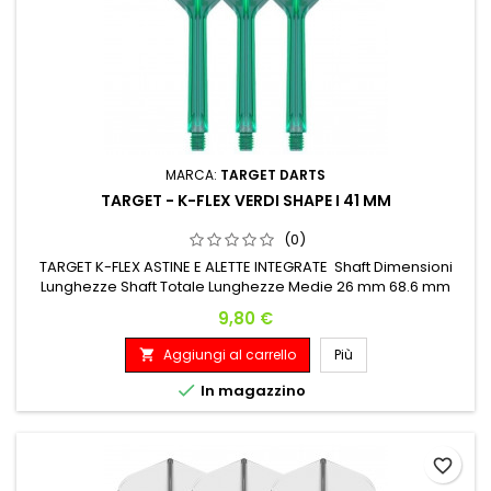
MARCA:
TARGET DARTS
TARGET - K-FLEX VERDI SHAPE I 41 MM
(0)
TARGET K-FLEX ASTINE E ALETTE INTEGRATE Shaft Dimensioni
Lunghezze Shaft Totale Lunghezze Medie 26 mm 68.6 mm
Prezzo
9,80 €
Aggiungi al carrello
Più


In magazzino
favorite_border