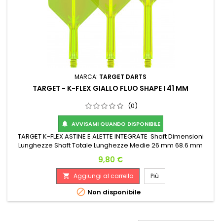
MARCA:
TARGET DARTS
TARGET - K-FLEX GIALLO FLUO SHAPE I 41 MM
(0)
AVVISAMI QUANDO DISPONIBILE

TARGET K-FLEX ASTINE E ALETTE INTEGRATE Shaft Dimensioni
Lunghezze Shaft Totale Lunghezze Medie 26 mm 68.6 mm
Prezzo
9,80 €
Aggiungi al carrello
Più


Non disponibile