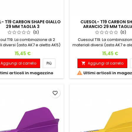
- T19 CARBON SHAPE GIALLO
CUESOL- T19 CARBON S
29 MM TAGLIA 3
ARANCIO 29 MM TAGLI
(0)
(0)
oul T19. La combinazione di 2
Cuesoul T19. La combinazion
i diversi (asta AK7 e aletta AK5)
materiali diversi (asta AK7 e al
 che l'asta e la filettatura siano
assicura che l'asta e la filettat
Prezzo
Prezzo
15,45 €
15,45 €
 resistenti per adattarsi alla
più resistenti per adattarsi
a, l'aletta rimane flessibile, Con
freccetta, l'aletta rimane flessi
Aggiungi al carrello
Più
Aggiungi al carrello

unta di una barretta di carbonio
l'aggiunta di una barretta di 
rata assicura ancora maggior
integrata assicura ancora m

timi articoli in magazzino
Ultimi articoli in maga
resistenza e peso.
resistenza e peso.
favorite_border