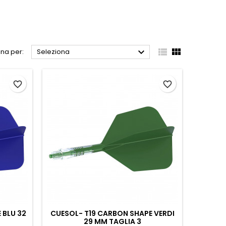



na per:
Seleziona
favorite_border
favorite_border
 BLU 32
CUESOL- T19 CARBON SHAPE VERDI
29 MM TAGLIA 3