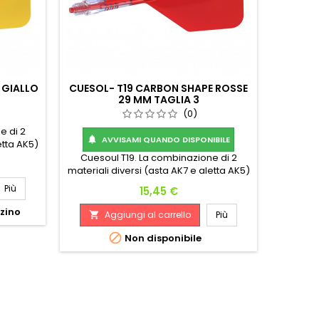
 GIALLO
CUESOL- T19 CARBON SHAPE ROSSE
29 MM TAGLIA 3
(0)
e di 2
AVVISAMI QUANDO DISPONIBILE

etta AK5)
ura siano
Cuesoul T19. La combinazione di 2
 alla
materiali diversi (asta AK7 e aletta AK5)
bile, Con
assicura che l'asta e la filettatura siano
Più
Prezzo
15,45 €
carbonio
più resistenti per adattarsi alla
aggior
freccetta, l'aletta rimane flessibile, Con
zzino
Aggiungi al carrello
Più

l'aggiunta di una barretta di carbonio
integrata assicura ancora maggior

Non disponibile
resistenza e peso.