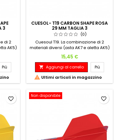
HAPE
CUESOL- T19 CARBON SHAPE ROSA
A 3
29 MM TAGLIA 3
(0)
e di 2
Cuesoul T19. La combinazione di 2
etta AK5)
materiali diversi (asta AK7 e aletta AK5)
ura siano
assicura che l'asta e la filettatura siano
Prezzo
15,45 €
 alla
più resistenti per adattarsi alla
bile, Con
freccetta, l'aletta rimane flessibile, Con
Più
Aggiungi al carrello
Più

carbonio
l'aggiunta di una barretta di carbonio
aggior
integrata assicura ancora maggior

zzino
Ultimi articoli in magazzino
resistenza e peso.
Non disponibile
favorite_border
favorite_border