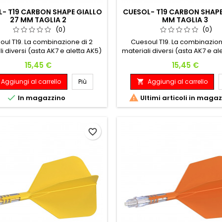
- T19 CARBON SHAPE GIALLO
CUESOL- T19 CARBON SHAPE
27 MM TAGLIA 2
MM TAGLIA 3
(0)
(0)
oul T19. La combinazione di 2
Cuesoul T19. La combinazion
i diversi (asta AK7 e aletta AK5)
materiali diversi (asta AK7 e al
 che l'asta e la filettatura siano
assicura che l'asta e la filettat
Prezzo
Prezzo
15,45 €
15,45 €
 resistenti per adattarsi alla
più resistenti per adattarsi
a, l'aletta rimane flessibile, Con
freccetta, l'aletta rimane flessi
Aggiungi al carrello
Più
Aggiungi al carrello

unta di una barretta di carbonio
l'aggiunta di una barretta di 
rata assicura ancora maggior
integrata assicura ancora m


In magazzino
Ultimi articoli in maga
resistenza e peso.
resistenza e peso.
favorite_border