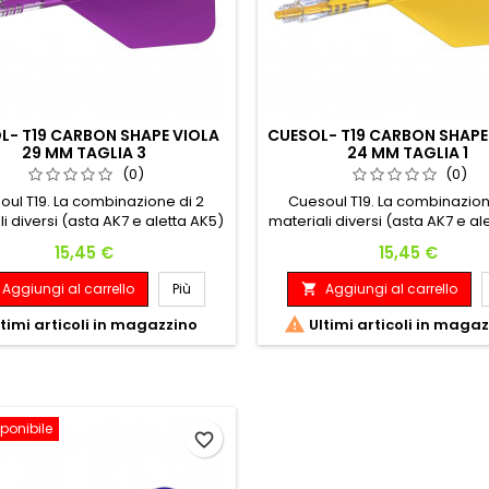
L- T19 CARBON SHAPE VIOLA
CUESOL- T19 CARBON SHAPE
29 MM TAGLIA 3
24 MM TAGLIA 1
(0)
(0)
oul T19. La combinazione di 2
Cuesoul T19. La combinazion
i diversi (asta AK7 e aletta AK5)
materiali diversi (asta AK7 e al
 che l'asta e la filettatura siano
assicura che l'asta e la filettat
Prezzo
Prezzo
15,45 €
15,45 €
 resistenti per adattarsi alla
più resistenti per adattarsi
a, l'aletta rimane flessibile, Con
freccetta, l'aletta rimane flessi
Aggiungi al carrello
Più
Aggiungi al carrello

unta di una barretta di carbonio
l'aggiunta di una barretta di 
rata assicura ancora maggior
integrata assicura ancora m

timi articoli in magazzino
Ultimi articoli in maga
resistenza e peso.
resistenza e peso.
ponibile
favorite_border