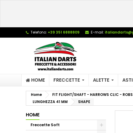
L
(
C
A
add_circle_outline
((
De
Telefono:
+39 351 6888809
E-mail:
italiandarts@
No
dei
HOME
FRECCETTE
ALETTE
ASTI
Home
FIT FLIGHT/SHAFT - HARROWS CLIC - ROBS
LUNGHEZZA 41 MM
SHAPE
HOME
Freccette Soft