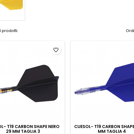
 prodotti.
Ordi
favorite_border
L- T19 CARBON SHAPE NERO
CUESOL- T19 CARBON SHAPE
29 MM TAGLIA 3
MM TAGLIA 4