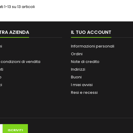
ti 1-13 su 13 articoli
TRA AZIENDA
IL TUO ACCOUNT
ni
Informazioni personali
Ordini
 condizioni di vendita
Note di credito
ti
Indirizzi
o
Buoni
ci
I miei avvisi
Resi e recessi