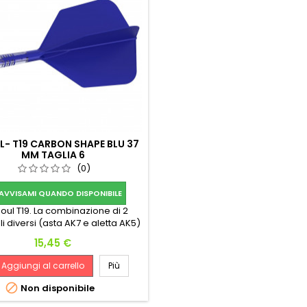
L- T19 CARBON SHAPE BLU 37
MM TAGLIA 6
(0)
AVVISAMI QUANDO DISPONIBILE
oul T19. La combinazione di 2
i diversi (asta AK7 e aletta AK5)
 che l'asta e la filettatura siano
Prezzo
15,45 €
 resistenti per adattarsi alla
a, l'aletta rimane flessibile, Con
Aggiungi al carrello
Più
unta di una barretta di carbonio
rata assicura ancora maggior

Non disponibile
resistenza e peso.