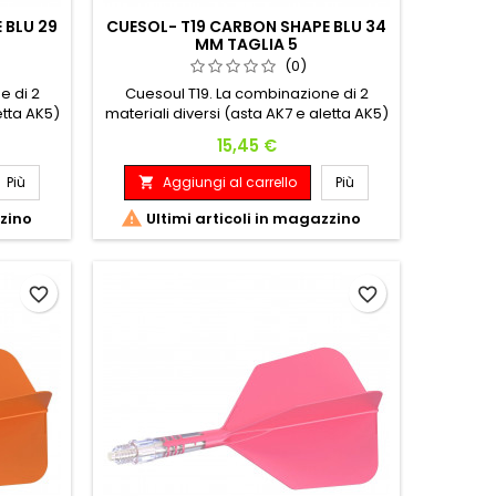
 BLU 29
CUESOL- T19 CARBON SHAPE BLU 34
MM TAGLIA 5
(0)
e di 2
Cuesoul T19. La combinazione di 2
etta AK5)
materiali diversi (asta AK7 e aletta AK5)
ura siano
assicura che l'asta e la filettatura siano
Prezzo
15,45 €
 alla
più resistenti per adattarsi alla
bile, Con
freccetta, l'aletta rimane flessibile, Con
Più
Aggiungi al carrello
Più

carbonio
l'aggiunta di una barretta di carbonio
aggior
integrata assicura ancora maggior

zzino
Ultimi articoli in magazzino
resistenza e peso.
favorite_border
favorite_border