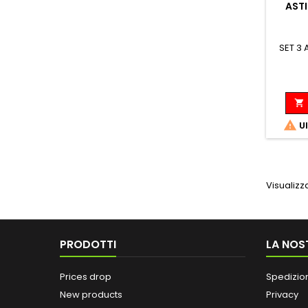
ASTI
SET 3


Ul
Visualizza
PRODOTTI
LA NOS
Prices drop
Spedizio
New products
Privacy