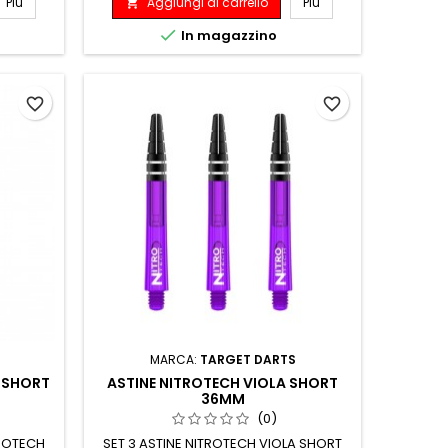
Più
Aggiungi al carrello
Più


In magazzino
favorite_border
favorite_border
MARCA:
TARGET DARTS
E SHORT
ASTINE NITROTECH VIOLA SHORT
36MM
(0)
TROTECH
SET 3 ASTINE NITROTECH VIOLA SHORT