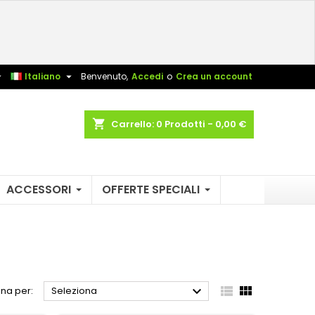
×
×
×
×
sta


Italiano
Benvenuto,
Accedi
o
Crea un account
)
shopping_cart
Carrello:
0
Prodotti - 0,00 €
i
i
ACCESSORI
OFFERTE SPECIALI



na per:
Seleziona