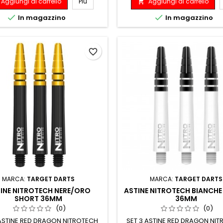
Aggiungi al carrello
Più
Aggiungi al carrello



In magazzino
In magazzino
favorite_border
MARCA:
TARGET DARTS
MARCA:
TARGET DARTS
INE NITROTECH NERE/ORO
ASTINE NITROTECH BIANCH
SHORT 36MM
36MM
(0)
(0)
 ASTINE RED DRAGON NITROTECH
SET 3 ASTINE RED DRAGON NI