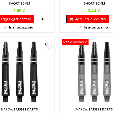
SHORT 36MM
SHORT 36MM
Prezzo
Prezzo
3,65 €
2,44 €
Aggiungi al carrello
Più
Aggiungi al carrello



In magazzino
In magazzino
Non disponibile
favorite_border
MARCA:
TARGET DARTS
MARCA:
TARGET DARTS