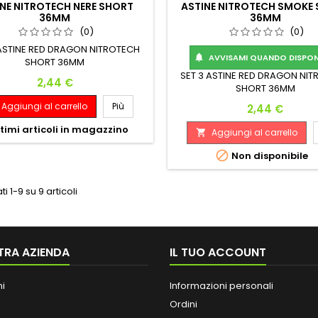
NE NITROTECH NERE SHORT
ASTINE NITROTECH SMOKE
36MM
36MM
(0)
(0)
 ASTINE RED DRAGON NITROTECH
AVVISAMI QUANDO DISPONI

SHORT 36MM
SET 3 ASTINE RED DRAGON NI
Prezzo
2,44 €
SHORT 36MM
Aggiungi al carrello
Più
Prezzo
2,44 €
timi articoli in magazzino
Aggiungi al carrello


Non disponibile
ti 1-9 su 9 articoli
TRA AZIENDA
IL TUO ACCOUNT
ni
Informazioni personali
Ordini