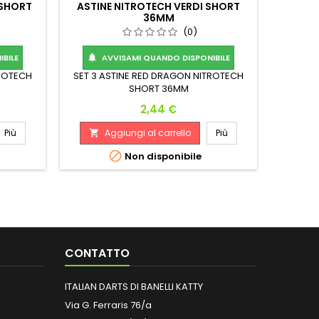
 SHORT
ASTINE NITROTECH VERDI SHORT
36MM
(0)
BILE
AVVISAMI QUANDO DISPONIBILE

TROTECH
SET 3 ASTINE RED DRAGON NITROTECH
SHORT 36MM
Prezzo
2,44 €
Più
Aggiungi al carrello
Più


Non disponibile
CONTATTO
ITALIAN DARTS DI BANELLI KATTY
Via G. Ferraris 76/a