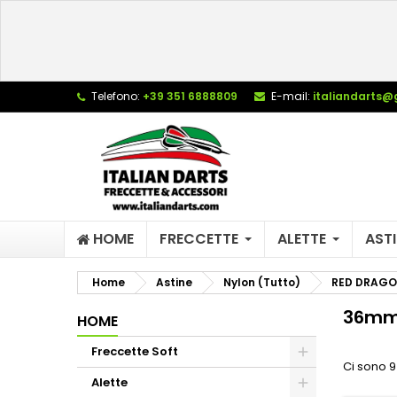
L
(
C
A
add_circle_outline
((
De
Telefono:
+39 351 6888809
E-mail:
italiandarts@
No
dei
HOME
FRECCETTE
ALETTE
ASTI
Home
Astine
Nylon (Tutto)
RED DRAG
36mm 
HOME
Freccette Soft
Ci sono 9
Alette