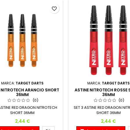
favorite_border
MARCA:
TARGET DARTS
MARCA:
TARGET DARTS
E NITROTECH ARANCIO SHORT
ASTINE NITROTECH ROSSE
36MM
36MM
(0)
(0)
 ASTINE RED DRAGON NITROTECH
SET 3 ASTINE RED DRAGON NI
SHORT 36MM
SHORT 36MM
Prezzo
Prezzo
2,44 €
2,44 €