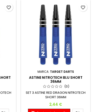
favorite_border
favorite_border
MARCA:
TARGET DARTS
 SHORT
ASTINE NITROTECH BLU SHORT
36MM
(0)
TROTECH
SET 3 ASTINE RED DRAGON NITROTECH
SHORT 36MM
Prezzo
2,44 €