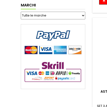

MARCHI
AST
SET 3