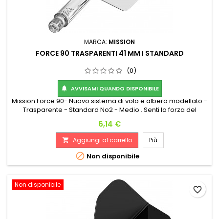
MARCA:
MISSION
FORCE 90 TRASPARENTI 41 MM I STANDARD
(0)
AVVISAMI QUANDO DISPONIBILE

Mission Force 90- Nuovo sistema di volo e albero modellato -
Trasparente - Standard No2 - Medio . Senti la forza del
Mission Force 90: un sistema di volo e asta completamente
Prezzo
6,14 €
integrato! Realizzato con materiali durevoli e di alta qualità, il
Force 90 manterrà un angolo perfetto di 90 gradi tra le alette
Aggiungi al carrello
Più

del volo durante il gioco, fornendo ai giocatori una...

Non disponibile
Non disponibile
favorite_border