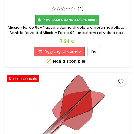
(0)
AVVISAMI QUANDO DISPONIBILE

Mission Force 90- Nuovo sistema di volo e albero modellato .
Senti la forza del Mission Force 90: un sistema di volo e asta
completamente integrato! Realizzato con materiali durevoli
Prezzo
7,34 €
e di alta qualità, il Force 90 manterrà un angolo perfetto di 90
gradi tra le alette del volo durante il gioco, fornendo ai
Aggiungi al carrello
Più

giocatori una traiettoria di volo coerente ogni...

Non disponibile
Non disponibile
favorite_border