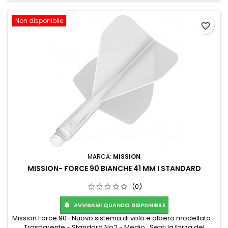
Non disponibile
favorite_border
MARCA:
MISSION
MISSION- FORCE 90 BIANCHE 41 MM I STANDARD
(0)
AVVISAMI QUANDO DISPONIBILE

Mission Force 90- Nuovo sistema di volo e albero modellato -
Trasparente - Standard No2 - Medio . Senti la forza del