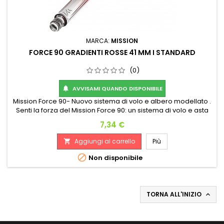
MARCA:
MISSION
FORCE 90 GRADIENTI ROSSE 41 MM I STANDARD
(0)
AVVISAMI QUANDO DISPONIBILE

Mission Force 90- Nuovo sistema di volo e albero modellato .
Senti la forza del Mission Force 90: un sistema di volo e asta
completamente integrato! Realizzato con materiali durevoli
Prezzo
7,34 €
e di alta qualità, il Force 90 manterrà un angolo perfetto di 90
gradi tra le alette del volo durante il gioco, fornendo ai
Aggiungi al carrello
Più

giocatori una traiettoria di volo coerente ogni...

Non disponibile
TORNA ALL'INIZIO
