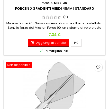
MARCA:
MISSION
FORCE 90 GRADIENTI VERDI 41MM I STANDARD
(0)
Mission Force 90- Nuovo sistema di volo e albero modellato .
Senti la forza del Mission Force 90: un sistema di volo e asta
completamente integrato! Realizzato con materiali durevoli
Prezzo
7,34 €
e di alta qualità, il Force 90 manterrà un angolo perfetto di 90
gradi tra le alette del volo durante il gioco, fornendo ai
Aggiungi al carrello
Più

giocatori una traiettoria di volo coerente ogni...

In magazzino
Non disponibile
favorite_border