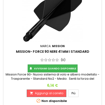
MARCA:
MISSION
MISSION- FORCE 90 NERE 41 MM I STANDARD
(0)
AVVISAMI QUANDO DISPONIBILE

Mission Force 90- Nuovo sistema di volo e albero modellato -
Trasparente - Standard No2 - Medio . Senti la forza del
Mission Force 90: un sistema di volo e asta completamente
Prezzo
6,14 €
integrato! Realizzato con materiali durevoli e di alta qualità, il
Force 90 manterrà un angolo perfetto di 90 gradi tra le alette
Aggiungi al carrello
Più

del volo durante il gioco, fornendo ai giocatori una...

Non disponibile