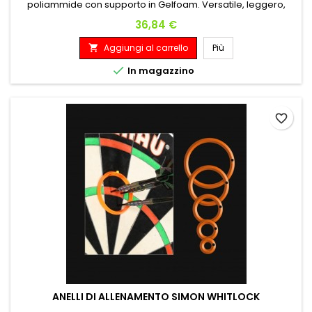
poliammide con supporto in Gelfoam. Versatile, leggero,
facile da arrotolare e riporre. MISURE 300X62
Prezzo
36,84 €
Aggiungi al carrello
Più


In magazzino
favorite_border
ANELLI DI ALLENAMENTO SIMON WHITLOCK