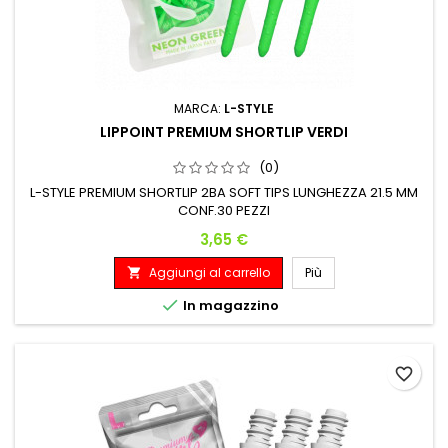
MARCA:
L-STYLE
LIPPOINT PREMIUM SHORTLIP VERDI
(0)
L-STYLE PREMIUM SHORTLIP 2BA SOFT TIPS LUNGHEZZA 21.5 MM
CONF.30 PEZZI
Prezzo
3,65 €
Aggiungi al carrello
Più


In magazzino
favorite_border