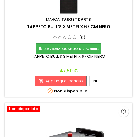
MARCA:
TARGET DARTS
TAPPETO BULL'S 3 METRI X 67 CM NERO
(0)
AVVISAMI QUANDO DISPONIBILE

TAPPETO BULL'S 3 METRI X 67 CM NERO
Prezzo
47,50 €
Aggiungi al carrello
Più


Non disponibile
Non disponibile
favorite_border