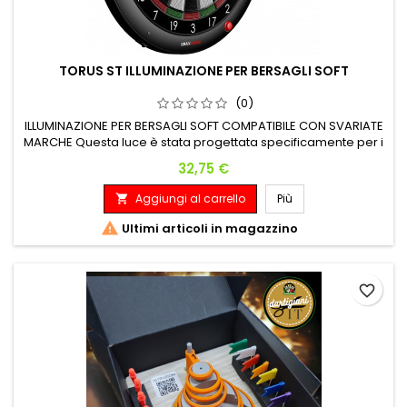
TORUS ST ILLUMINAZIONE PER BERSAGLI SOFT
(0)
ILLUMINAZIONE PER BERSAGLI SOFT COMPATIBILE CON SVARIATE
MARCHE Questa luce è stata progettata specificamente per i
bersagli domestici Granboard e Dartslive, ma si adatta
Prezzo
32,75 €
anche a vari altri modelli di bersagli soft tip di Viper, Arachnid,
Harrows, Designa, Unicorn, Ruthless e XQMax . Per adattare
Aggiungi al carrello
Più

questa luce, il tuo bersaglio soft tip deve avere spazio...

Ultimi articoli in magazzino
favorite_border