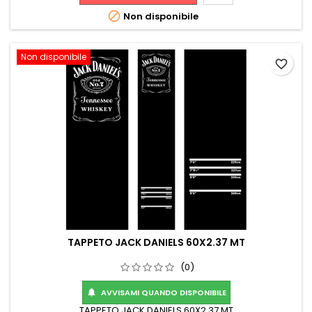

Non disponibile
Non disponibile
favorite_border
TAPPETO JACK DANIELS 60X2.37 MT
(0)
AVVISAMI QUANDO DISPONIBILE

TAPPETO JACK DANIELS 60X2.37 MT