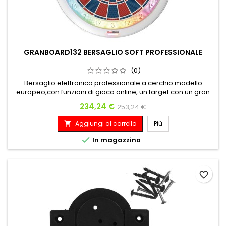
GRANBOARD132 BERSAGLIO SOFT PROFESSIONALE
(0)
Bersaglio elettronico professionale a cerchio modello
europeo,con funzioni di gioco online, un target con un gran
numero di giocatori in tutto il mondo e con una connessione
Prezzo
Prezzo base
234,24 €
253,24 €
online totalmente gratuita
Aggiungi al carrello
Più


In magazzino
favorite_border