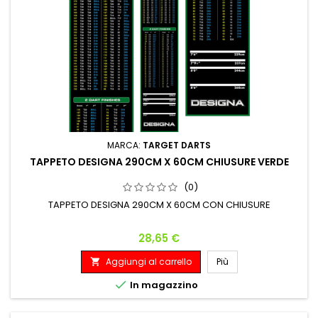
MARCA:
TARGET DARTS
TAPPETO DESIGNA 290CM X 60CM CHIUSURE VERDE
(0)
TAPPETO DESIGNA 290CM X 60CM CON CHIUSURE
Prezzo
28,65 €
Aggiungi al carrello
Più


In magazzino