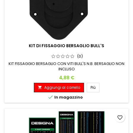
KIT DI FISSAGGIO BERSAGLIO BULL'S
(0)
KIT FISSAGGIO BERSAGLIO CON VITI BULL'S N.B. BERSAGLIO NON
INCLUSO
Prezzo
4,88 €
Aggiungi al carrello
Più


In magazzino
favorite_border