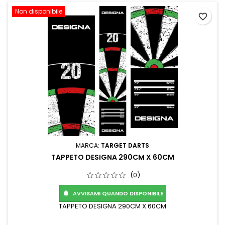
Non disponibile
favorite_border
MARCA:
TARGET DARTS
TAPPETO DESIGNA 290CM X 60CM
(0)
AVVISAMI QUANDO DISPONIBILE

TAPPETO DESIGNA 290CM X 60CM