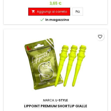
Prezzo
3,65 €
Aggiungi al carrello
Più


In magazzino
favorite_border
MARCA:
L-STYLE
LIPPOINT PREMIUM SHORTLIP GIALLE