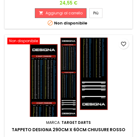
Prezzo
24,55 €
Aggiungi al carrello
Più


Non disponibile
Non disponibile
favorite_border
MARCA:
TARGET DARTS
TAPPETO DESIGNA 290CM X 60CM CHIUSURE ROSSO