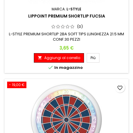
MARCA:
L-STYLE
LIPPOINT PREMIUM SHORTLIP FUCSIA
(0)
L-STYLE PREMIUM SHORTLIP 2BA SOFT TIPS LUNGHEZZA 21.5 MM
CONF.30 PEZZI
Prezzo
3,65 €
Aggiungi al carrello
Più


In magazzino
- 19,00 €
favorite_border