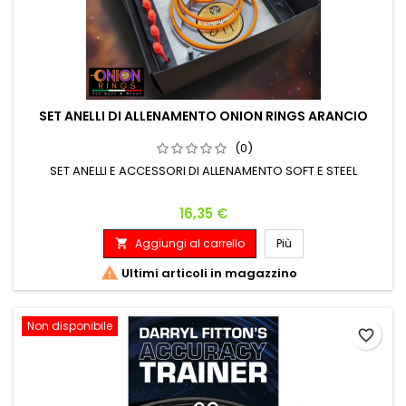
SET ANELLI DI ALLENAMENTO ONION RINGS ARANCIO
(0)
SET ANELLI E ACCESSORI DI ALLENAMENTO SOFT E STEEL
Prezzo
16,35 €
Aggiungi al carrello
Più


Ultimi articoli in magazzino
Non disponibile
favorite_border