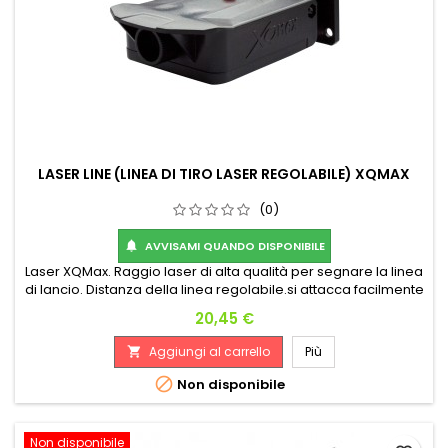
LASER LINE (LINEA DI TIRO LASER REGOLABILE) XQMAX
(0)
AVVISAMI QUANDO DISPONIBILE

Laser XQMax. Raggio laser di alta qualità per segnare la linea
di lancio. Distanza della linea regolabile.si attacca facilmente
a una parete o un armadio.batterie - 2 x AA necessarie (non
Prezzo
20,45 €
incluse)
Aggiungi al carrello
Più


Non disponibile
Non disponibile