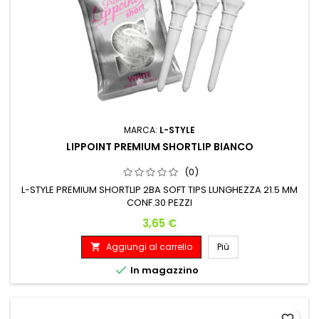
MARCA:
L-STYLE
LIPPOINT PREMIUM SHORTLIP BIANCO
(0)
L-STYLE PREMIUM SHORTLIP 2BA SOFT TIPS LUNGHEZZA 21.5 MM
CONF.30 PEZZI
Prezzo
3,65 €
Aggiungi al carrello
Più


In magazzino
favorite_border