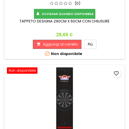
(0)
AVVISAMI QUANDO DISPONIBILE

TAPPETO DESIGNA 290CM X 60CM CON CHIUSURE
Prezzo
28,65 €
Aggiungi al carrello
Più


Non disponibile
Non disponibile
favorite_border