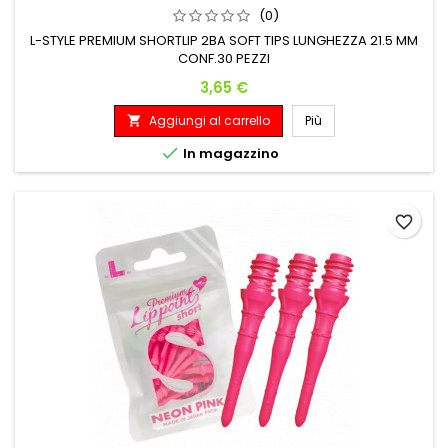
(0)
L-STYLE PREMIUM SHORTLIP 2BA SOFT TIPS LUNGHEZZA 21.5 MM
CONF.30 PEZZI
Prezzo
3,65 €
Aggiungi al carrello
Più


In magazzino
favorite_border