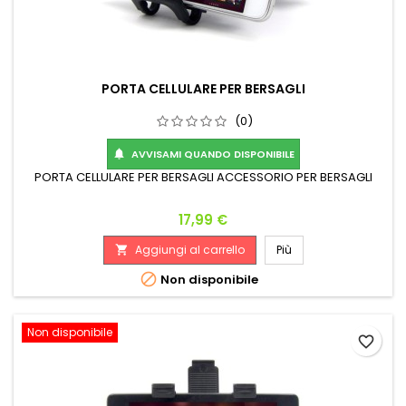
PORTA CELLULARE PER BERSAGLI
(0)
AVVISAMI QUANDO DISPONIBILE

PORTA CELLULARE PER BERSAGLI ACCESSORIO PER BERSAGLI
Prezzo
17,99 €
Aggiungi al carrello
Più


Non disponibile
Non disponibile
favorite_border