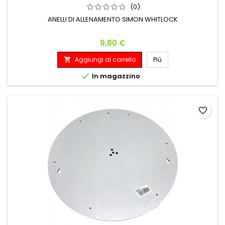
(0)
ANELLI DI ALLENAMENTO SIMON WHITLOCK
Prezzo
9,80 €
Aggiungi al carrello
Più


In magazzino
favorite_border