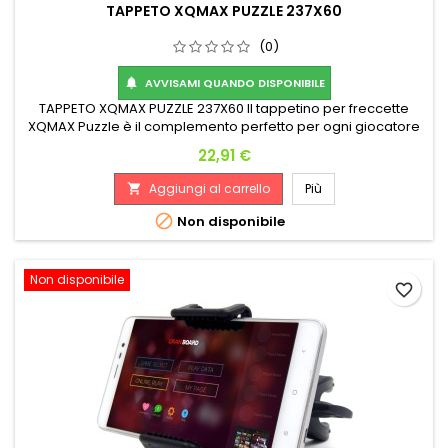
TAPPETO XQMAX PUZZLE 237X60
(0)
AVVISAMI QUANDO DISPONIBILE

TAPPETO XQMAX PUZZLE 237X60 Il tappetino per freccette
XQMAX Puzzle è il complemento perfetto per ogni giocatore
di freccette. Protegge il pavimento dall'usura inutile e dai
Prezzo
22,91 €
danni causati dalla caduta delle freccette. Il tappetino è
composto da quattro parti uguali. Le singole parti possono
Aggiungi al carrello
Più

essere facilmente montate e smontate. Un pezzo di puzzle
adorna...

Non disponibile
Non disponibile
favorite_border