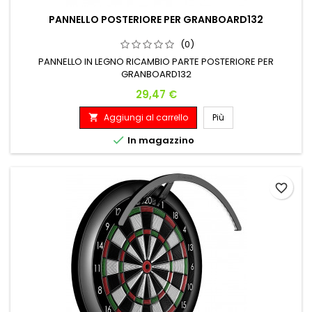
PANNELLO POSTERIORE PER GRANBOARD132
(0)
PANNELLO IN LEGNO RICAMBIO PARTE POSTERIORE PER
GRANBOARD132
Prezzo
29,47 €
Aggiungi al carrello
Più


In magazzino
favorite_border