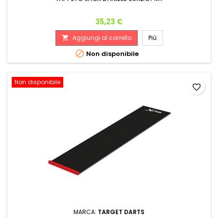
Prezzo
35,23 €
Aggiungi al carrello
Più


Non disponibile
Non disponibile
favorite_border
MARCA:
TARGET DARTS