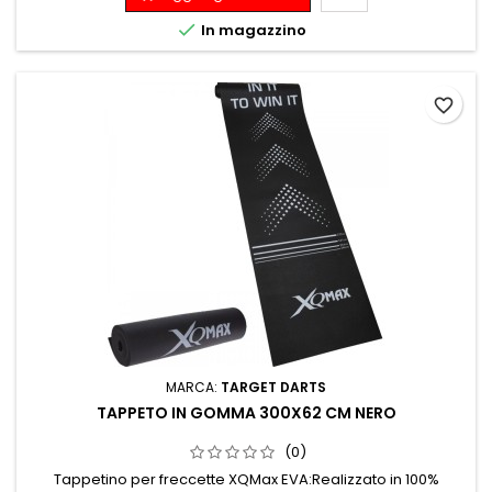

In magazzino
favorite_border
MARCA:
TARGET DARTS
TAPPETO IN GOMMA 300X62 CM NERO
(0)
Tappetino per freccette XQMax EVA:Realizzato in 100%