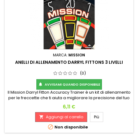
MARCA:
MISSION
ANELLI DI ALLENAMENTO DARRYL FITTONS 3 LIVELLI
(0)
AVVISAMI QUANDO DISPONIBILE

Il Mission Darryl Fitton Accuracy Trainer è un kit di allenamento
per le freccette che ti aiuta a migliorare la precisione del tuo
gioco. Darryl Fitton è responsabile dello sviluppo dei
Prezzo
6,11 €
giocatori presso Mission Darts e questo kit di allenamento è
stato sviluppato per aiutare i giocatori a colpire aree
Aggiungi al carrello
Più

specifiche sul tabellone. I pezzi di allenamento si...

Non disponibile