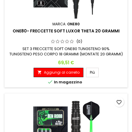
MARCA:
ONE80
ONE80- FRECCETTE SOFT LUXOR THETA 20 GRAMMI
(0)
SET 3 FRECCETTE SOFT ONE80 TUNGSTENO 90%
TUNGSTENO PESO CORPO 18 GRAMMI (MONTATE 20 GRAMMI)
Peso: Lunghezza: Diametro Massimo: 18 G. 41.50 mm 7.40
Prezzo
69,51 €
mm
Aggiungi al carrello
Più


In magazzino
favorite_border