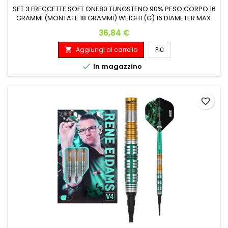
SET 3 FRECCETTE SOFT ONE80 TUNGSTENO 90% PESO CORPO 16
GRAMMI (MONTATE 18 GRAMMI) WEIGHT(G) 16 DIAMETER MAX.
(MM) 7.4 LENGTH(MM) 41
Prezzo
36,84 €
Aggiungi al carrello
Più


In magazzino
favorite_border