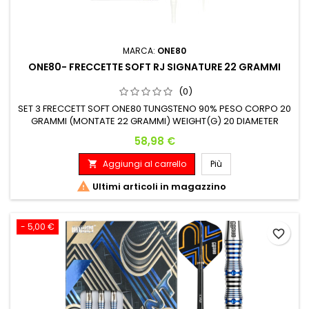
MARCA:
ONE80
ONE80- FRECCETTE SOFT RJ SIGNATURE 22 GRAMMI
(0)
SET 3 FRECCETT SOFT ONE80 TUNGSTENO 90% PESO CORPO 20
GRAMMI (MONTATE 22 GRAMMI) WEIGHT(G) 20 DIAMETER
MAX(MM) 6.6 LENGTH(MM) 47
Prezzo
58,98 €
Aggiungi al carrello
Più


Ultimi articoli in magazzino
- 5,00 €
favorite_border