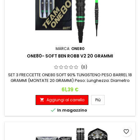
MARCA:
ONE80
ONE80- SOFT BEN ROBB V2 20 GRAMMI
(0)
SET 3 FRECCETTE ONE80 SOFT 90% TUNGSTENO PESO BARREL 18
GRAMMI (MONTATE 20 GRAMMI) Peso: Lunghezza: Diametro
Massimo: 18 G. 43.00 mm 7.60 mm
Prezzo
61,39 €
Aggiungi al carrello
Più


In magazzino
favorite_border