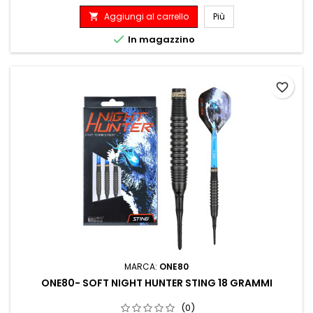
Aggiungi al carrello
Più


In magazzino
favorite_border
MARCA:
ONE80
ONE80- SOFT NIGHT HUNTER STING 18 GRAMMI
(0)