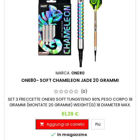
MARCA:
ONE80
ONE80- SOFT CHAMELEON JADE 20 GRAMMI
(0)
SET 3 FRECCETTE ONE80 SOFT TUNGSTENO 90% PESO CORPO 18
GRAMMI (MONTATE 20 GRAMMI) WEIGHT(G) 18 DIAMETER MAX.
(MM) 6 LENGTH(MM) 50.8
Prezzo
61,39 €
Aggiungi al carrello
Più


In magazzino