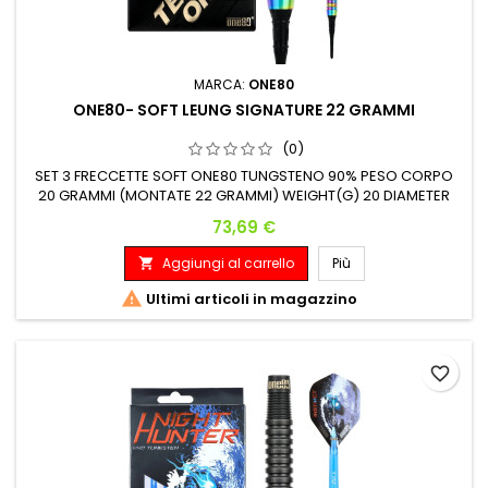
MARCA:
ONE80
ONE80- SOFT LEUNG SIGNATURE 22 GRAMMI
(0)
SET 3 FRECCETTE SOFT ONE80 TUNGSTENO 90% PESO CORPO
20 GRAMMI (MONTATE 22 GRAMMI) WEIGHT(G) 20 DIAMETER
MAX(MM) 6.8 LENGTH(MM) 46.8
Prezzo
73,69 €
Aggiungi al carrello
Più


Ultimi articoli in magazzino
favorite_border