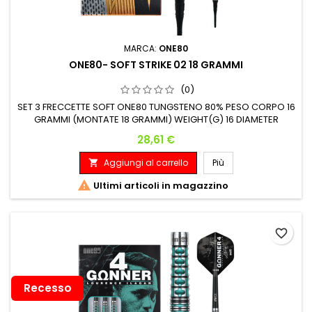
MARCA:
ONE80
ONE80- SOFT STRIKE 02 18 GRAMMI
(0)
SET 3 FRECCETTE SOFT ONE80 TUNGSTENO 80% PESO CORPO 16
GRAMMI (MONTATE 18 GRAMMI) WEIGHT(G) 16 DIAMETER
MAX(MM) 6.5 LENGTH(MM) 46.2
Prezzo
28,61 €
Aggiungi al carrello
Più


Ultimi articoli in magazzino
favorite_border
Recesso