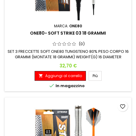
MARCA:
ONE80
ONE80- SOFT STRIKE 03 18 GRAMMI
(0)
SET 3 FRECCETTE SOFT ONE80 TUNGSTENO 80% PESO CORPO 16
GRAMMI (MONTATE 18 GRAMMI) WEIGHT(G) 16 DIAMETER
MAX(MM) 6.50 LENGTH(MM) 48
Prezzo
32,70 €
Aggiungi al carrello
Più


In magazzino
favorite_border