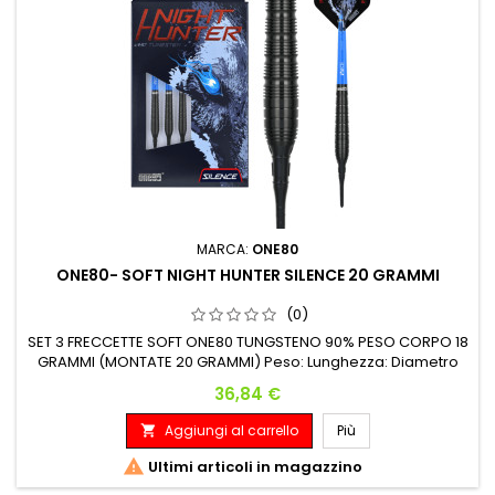
MARCA:
ONE80
ONE80- SOFT NIGHT HUNTER SILENCE 20 GRAMMI
(0)
SET 3 FRECCETTE SOFT ONE80 TUNGSTENO 90% PESO CORPO 18
GRAMMI (MONTATE 20 GRAMMI) Peso: Lunghezza: Diametro
Massimo: 18 G. 39.00 mm 7.40 mm
Prezzo
36,84 €
Aggiungi al carrello
Più


Ultimi articoli in magazzino