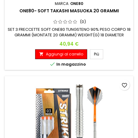
MARCA:
ONE80
ONE80- SOFT TAKASHI MASUOKA 20 GRAMMI
(0)
SET 3 FRECCETTE SOFT ONE80 TUNGSTENO 90% PESO CORPO 18
GRAMMI (MONTATE 20 GRAMMI) WEIGHT(G) 18 DIAMETER
MAX(MM) 7.5 LENGTH(MM) 42
Prezzo
40,94 €
Aggiungi al carrello
Più


In magazzino
favorite_border