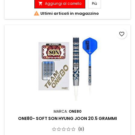
Aggiungi al carrello
Più


Ultimi articoli in magazzino
favorite_border
MARCA:
ONE80
ONE80- SOFT SON HYUNG JOON 20.5 GRAMMI
(0)