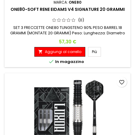
MARCA:
ONE80
ONE80-SOFT RENE EIDAMS V4 SIGNATURE 20 GRAMMI
(0)
SET 3 FRECCETTE ONE80 TUNGSTENO 90% PESO BARREL 18
GRAMMI (MONTATE 20 GRAMMI) Peso: Lunghezza: Diametro
Massimo: 18 G. 46.50 mm 7.10 mm
Prezzo
57,30 €
Aggiungi al carrello
Più


In magazzino
favorite_border