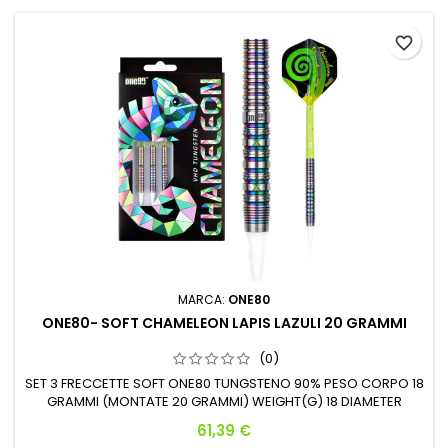
favorite_border
MARCA:
ONE80
ONE80- SOFT CHAMELEON LAPIS LAZULI 20 GRAMMI
(0)
SET 3 FRECCETTE SOFT ONE80 TUNGSTENO 90% PESO CORPO 18
GRAMMI (MONTATE 20 GRAMMI) WEIGHT(G) 18 DIAMETER
MAX(MM) 6.6 LENGTH(MM) 45
Prezzo
61,39 €