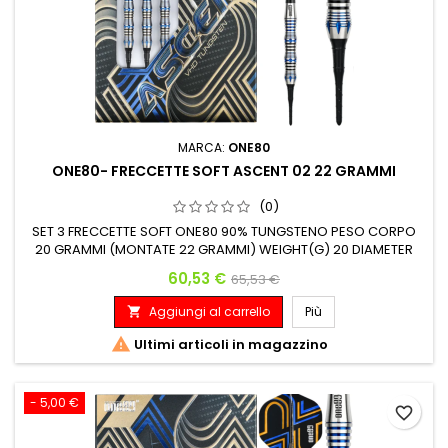
MARCA:
ONE80
ONE80- FRECCETTE SOFT ASCENT 02 22 GRAMMI
(0)
SET 3 FRECCETTE SOFT ONE80 90% TUNGSTENO PESO CORPO
20 GRAMMI (MONTATE 22 GRAMMI) WEIGHT(G) 20 DIAMETER
MAX(MM) 7.2 LENGTH(MM) 46
Prezzo
Prezzo base
60,53 €
65,53 €
Aggiungi al carrello
Più


Ultimi articoli in magazzino
- 5,00 €
favorite_border