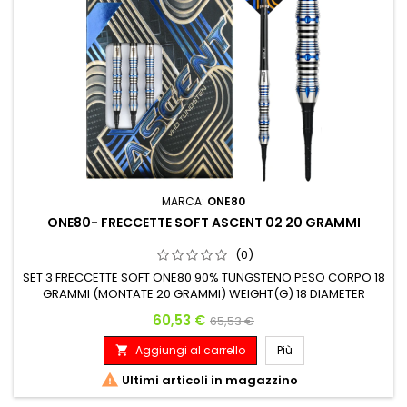
MARCA:
ONE80
ONE80- FRECCETTE SOFT ASCENT 02 20 GRAMMI
(0)
SET 3 FRECCETTE SOFT ONE80 90% TUNGSTENO PESO CORPO 18
GRAMMI (MONTATE 20 GRAMMI) WEIGHT(G) 18 DIAMETER
MAX(MM) 6.9 LENGTH(MM) 45.8
Prezzo
Prezzo base
60,53 €
65,53 €
Aggiungi al carrello
Più


Ultimi articoli in magazzino