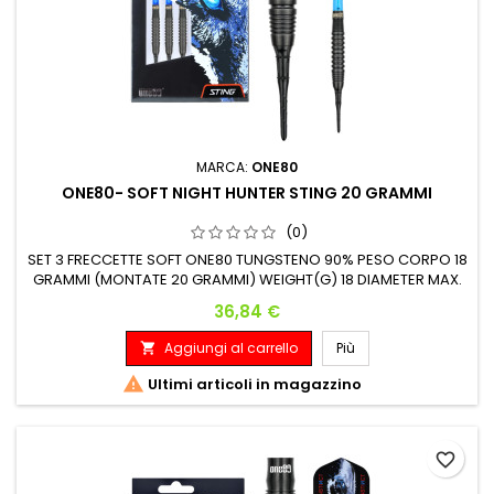
MARCA:
ONE80
ONE80- SOFT NIGHT HUNTER STING 20 GRAMMI
(0)
SET 3 FRECCETTE SOFT ONE80 TUNGSTENO 90% PESO CORPO 18
GRAMMI (MONTATE 20 GRAMMI) WEIGHT(G) 18 DIAMETER MAX.
(MM) 7.4 LENGTH(MM) 41
Prezzo
36,84 €
Aggiungi al carrello
Più


Ultimi articoli in magazzino
favorite_border