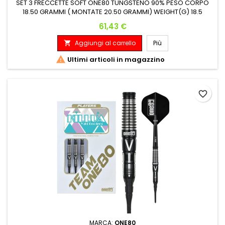
SET 3 FRECCETTE SOFT ONE80 TUNGSTENO 90% PESO CORPO
18.50 GRAMMI ( MONTATE 20.50 GRAMMI) WEIGHT(G) 18.5
DIAMETER MAX(MM) 6.6 LENGTH(MM) 48
Prezzo
61,43 €
Aggiungi al carrello
Più


Ultimi articoli in magazzino
favorite_border
MARCA:
ONE80