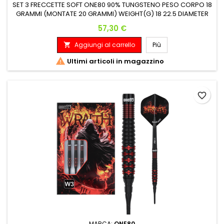
SET 3 FRECCETTE SOFT ONE80 90% TUNGSTENO PESO CORPO 18
GRAMMI (MONTATE 20 GRAMMI) WEIGHT(G) 18 22.5 DIAMETER
MAX(MM) 6.4 6.4 LENGTH(MM) 46.8 53
Prezzo
57,30 €
Aggiungi al carrello
Più


Ultimi articoli in magazzino
favorite_border
MARCA:
ONE80