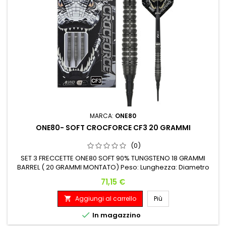
MARCA:
ONE80
ONE80- SOFT CROCFORCE CF3 20 GRAMMI
(0)
SET 3 FRECCETTE ONE80 SOFT 90% TUNGSTENO 18 GRAMMI
BARREL ( 20 GRAMMI MONTATO) Peso: Lunghezza: Diametro
Massimo: 18 G. 43.50 mm 6.50 mm
Prezzo
71,15 €
Aggiungi al carrello
Più


In magazzino