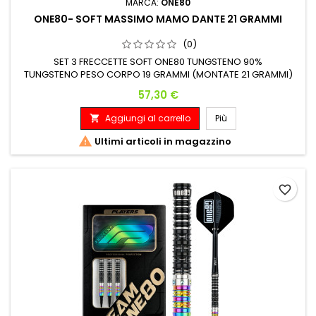
MARCA:
ONE80
ONE80- SOFT MASSIMO MAMO DANTE 21 GRAMMI
(0)
SET 3 FRECCETTE SOFT ONE80 TUNGSTENO 90%
TUNGSTENO PESO CORPO 19 GRAMMI (MONTATE 21 GRAMMI)
Peso: Lunghezza: Diametro Massimo: 19 G. 43.00 mm 7.40
Prezzo
57,30 €
mm
Aggiungi al carrello
Più


Ultimi articoli in magazzino
favorite_border