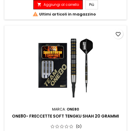
Aggiungi al carrello
Più


Ultimi articoli in magazzino
favorite_border
MARCA:
ONE80
ONE80- FRECCETTE SOFT TENGKU SHAH 20 GRAMMI
(0)