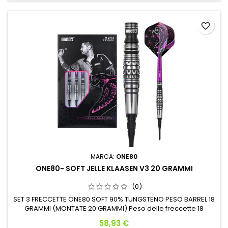
favorite_border
MARCA:
ONE80
ONE80- SOFT JELLE KLAASEN V3 20 GRAMMI
(0)
SET 3 FRECCETTE ONE80 SOFT 90% TUNGSTENO PESO BARREL 18
GRAMMI (MONTATE 20 GRAMMI) Peso delle freccette 18
Larghezza del barrel (MM) 7.5 Lunghezza del barrel (MM) 40
Prezzo
58,93 €