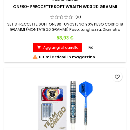
ONE80- FRECCETTE SOFT WRAITH W03 20 GRAMMI
(0)
SET 3 FRECCETTE SOFT ONE80 TUNGSTENO 90% PESO CORPO 18
GRAMMI (MONTATE 20 GRAMMI) Peso: Lunghezza: Diametro
Massimo: 18 G. 43.00 mm 7.20 mm
Prezzo
58,93 €
Aggiungi al carrello
Più


Ultimi articoli in magazzino
favorite_border