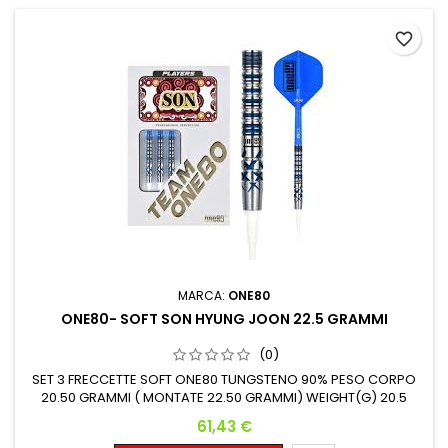
favorite_border
MARCA:
ONE80
ONE80- SOFT SON HYUNG JOON 22.5 GRAMMI
(0)
SET 3 FRECCETTE SOFT ONE80 TUNGSTENO 90% PESO CORPO
20.50 GRAMMI ( MONTATE 22.50 GRAMMI) WEIGHT(G) 20.5
DIAMETER MAX(MM) 6.6 LENGTH(MM) 48
Prezzo
61,43 €