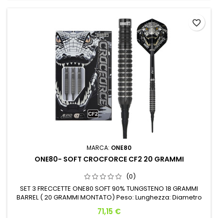
favorite_border
MARCA:
ONE80
ONE80- SOFT CROCFORCE CF2 20 GRAMMI
(0)
SET 3 FRECCETTE ONE80 SOFT 90% TUNGSTENO 18 GRAMMI
BARREL ( 20 GRAMMI MONTATO) Peso: Lunghezza: Diametro
Massimo: 18 G. 41.00 mm 7.20 mm
Prezzo
71,15 €