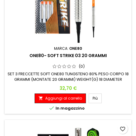
MARCA:
ONE80
ONE80- SOFT STRIKE 03 20 GRAMMI
(0)
SET 3 FRECCETTE SOFT ONE80 TUNGSTENO 80% PESO CORPO 18
GRAMMI (MONTATE 20 GRAMMI) WEIGHT(G) 18 DIAMETER
MAX(MM) 6.65 LENGTH(MM) 48
Prezzo
32,70 €
Aggiungi al carrello
Più


In magazzino
favorite_border