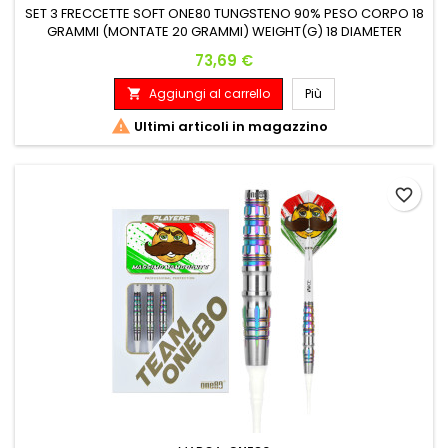
SET 3 FRECCETTE SOFT ONE80 TUNGSTENO 90% PESO CORPO 18
GRAMMI (MONTATE 20 GRAMMI) WEIGHT(G) 18 DIAMETER
MAX(MM) 6.5 LENGTH(MM) 46.8
Prezzo
73,69 €
Aggiungi al carrello
Più


Ultimi articoli in magazzino
favorite_border