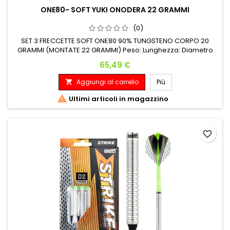
ONE80- SOFT YUKI ONODERA 22 GRAMMI
(0)
SET 3 FRECCETTE SOFT ONE80 90% TUNGSTENO CORPO 20
GRAMMI (MONTATE 22 GRAMMI) Peso: Lunghezza: Diametro
Massimo: 20 G. 42.00 mm 7.20 mm
Prezzo
65,49 €
Aggiungi al carrello
Più


Ultimi articoli in magazzino
favorite_border