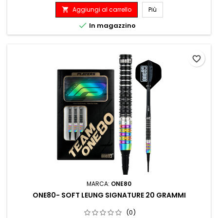
Aggiungi al carrello
Più


In magazzino
favorite_border
MARCA:
ONE80
ONE80- SOFT LEUNG SIGNATURE 20 GRAMMI
(0)