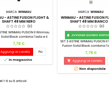
MARCA:
WINMAU
MARCA:
WINMAU
U - ASTINE FUSION FLIGHT &
WINMAU - ASTINE FUSION F
SHAFT 48 MM NERO
SHAFT 48 MM BIANCO
(0)
(0)
ASTINE WINMAU FUSION Il Winmau
AVVISAMI QUANDO DISPONI

 Solid Black combina l'asta e il
 delle freccette in un pratico
SET 3 ASTINE WINMAU FUSION I
Prezzo
7,78 €
sorio per la parte posteriore
Fusion Solid Black combina l'a
l'astina. In questo modo non
volo delle freccette in un p
Aggiungi al carrello
Più
Prezzo
7,78 €
i mai le alette mentre giochi e
accessorio per la parte post
tua freccetta avrà una forma
dell'astina. In questo mod

In magazzino
Aggiungi al carrello

zzata per un lancio più preciso.
perderai mai le alette mentre 
la tua freccetta avrà una 

Non disponibile
ottimizzata per un lancio più 
ti 1-6 su 6 articoli