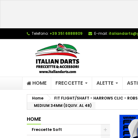
L
(
C
A
add_circle_outline
((
De
Telefono:
+39 351 6888809
E-mail:
italiandarts@
No
dei
HOME
FRECCETTE
ALETTE
ASTI
Home
FIT FLIGHT/SHAFT - HARROWS CLIC - ROBS
MEDIUM 34MM (EQUIV. AL 48)
HOME
Freccette Soft