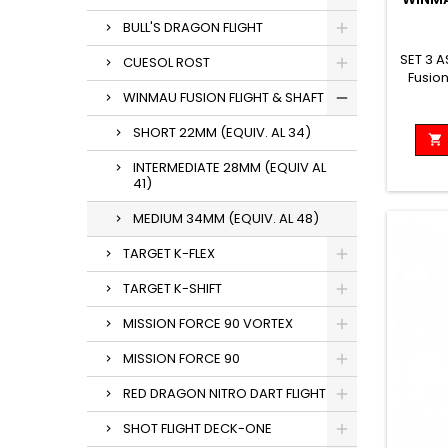
BULL'S DRAGON FLIGHT
SET 3 
CUESOL ROST
Fusion
volo
WINMAU FUSION FLIGHT & SHAFT
acces
del
SHORT 22MM (EQUIV. AL 34)

perdera
la 
INTERMEDIATE 28MM (EQUIV AL
41)
ottimi
MEDIUM 34MM (EQUIV. AL 48)
TARGET K-FLEX
TARGET K-SHIFT
MISSION FORCE 90 VORTEX
MISSION FORCE 90
RED DRAGON NITRO DART FLIGHT
SHOT FLIGHT DECK-ONE