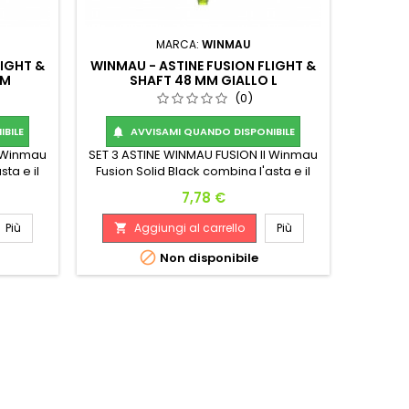
MARCA:
WINMAU
LIGHT &
WINMAU - ASTINE FUSION FLIGHT &
 M
SHAFT 48 MM GIALLO L
(0)
BILE
AVVISAMI QUANDO DISPONIBILE

l Winmau
SET 3 ASTINE WINMAU FUSION Il Winmau
sta e il
Fusion Solid Black combina l'asta e il
ratico
volo delle freccette in un pratico
Prezzo
7,78 €
eriore
accessorio per la parte posteriore
o non
dell'astina. In questo modo non
Più
Aggiungi al carrello
Più

giochi e
perderai mai le alette mentre giochi e
forma
la tua freccetta avrà una forma

Non disponibile
preciso.
ottimizzata per un lancio più preciso.