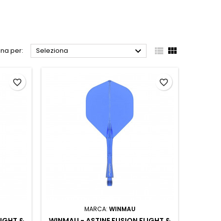



na per:
Seleziona
favorite_border
favorite_border
MARCA:
WINMAU
LIGHT &
WINMAU - ASTINE FUSION FLIGHT &