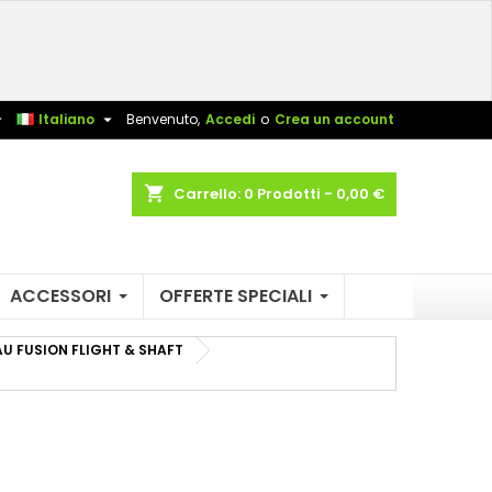
×
×
×
×
sta


Italiano
Benvenuto,
Accedi
o
Crea un account
)
shopping_cart
Carrello:
0
Prodotti - 0,00 €
i
i
ACCESSORI
OFFERTE SPECIALI
U FUSION FLIGHT & SHAFT