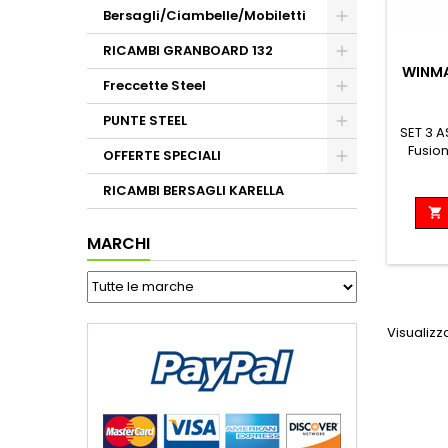
Bersagli/Ciambelle/Mobiletti
RICAMBI GRANBOARD 132
WINMA
Freccette Steel
PUNTE STEEL
SET 3 
Fusion
OFFERTE SPECIALI
volo
acces
RICAMBI BERSAGLI KARELLA
del

perdera
la 
MARCHI
ottimi
Visualizza