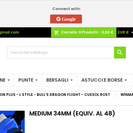
Connect with:
e mie liste di desideri
(modalTitle))
rea lista dei desideri
ccedi
Google
Crea nuova lista
confirmMessage))
vi avere effettuato l'accesso per salvare dei prodotti nella tua li
gmail.com
Carrello:
0
Prodotti - 0,00 €
EUR €
shopping_cart
me lista dei desideri
 desideri.
((cancelText))
((modalDeleteText)

Annulla
Acced
Annulla
Crea lista dei desider
NE
PUNTE
BERSAGLI
ASTUCCI E BORSE
ON PLUS - L STYLE - BULL'S DRAGON FLIGHT - CUESOL ROST
WINMA
MEDIUM 34MM (EQUIV. AL 48)