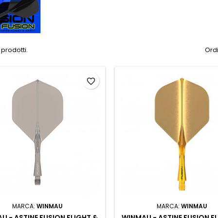
 prodotti.
Ordi
favorite_border
MARCA:
WINMAU
MARCA:
WINMAU
U - ASTINE FUSION FLIGHT &
WINMAU - ASTINE FUSION F