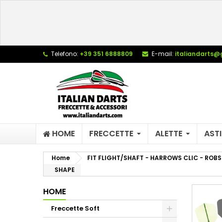
L
(
C
A
add_circle_outline
((
De
Telefono:
+39 351 6888809
E-mail:
italiandarts@
No
dei
HOME
FRECCETTE
ALETTE
ASTI
Home
FIT FLIGHT/SHAFT - HARROWS CLIC - ROBS
SHAPE
HOME
Freccette Soft