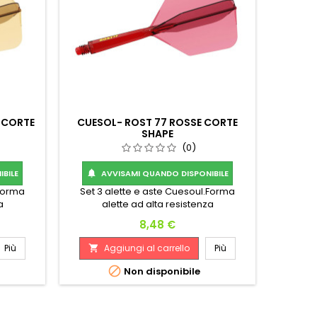
 CORTE
CUESOL- ROST 77 ROSSE CORTE
SHAPE
(0)
BILE
AVVISAMI QUANDO DISPONIBILE

.Forma
Set 3 alette e aste Cuesoul.Forma
a
alette ad alta resistenza
Prezzo
8,48 €
Più
Aggiungi al carrello
Più


Non disponibile