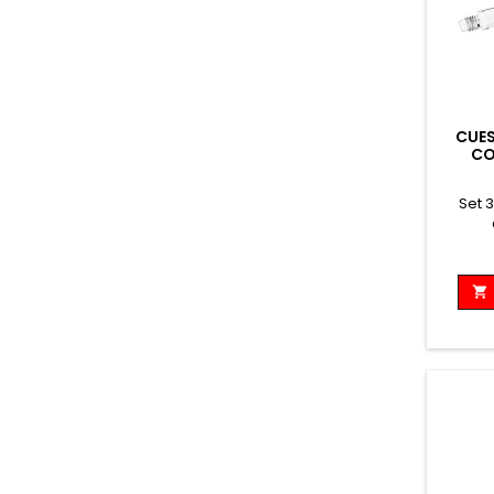
CUES
CO
Set 
