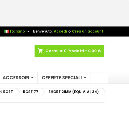
×
×
×
×
sta


Italiano
Benvenuto,
Accedi
o
Crea un account
)
shopping_cart
Carrello:
0
Prodotti - 0,00 €
i
i
ACCESSORI
OFFERTE SPECIALI
L ROST
ROST 77
SHORT 21MM (EQUIV. AL 34)