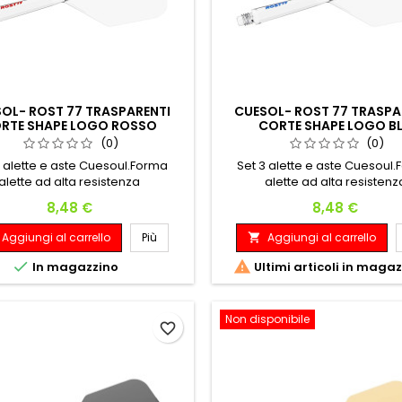
OL- ROST 77 TRASPARENTI
CUESOL- ROST 77 TRASPA
RTE SHAPE LOGO ROSSO
CORTE SHAPE LOGO B
(0)
(0)
3 alette e aste Cuesoul.Forma
Set 3 alette e aste Cuesoul
alette ad alta resistenza
alette ad alta resistenz
Prezzo
Prezzo
8,48 €
8,48 €
Aggiungi al carrello
Più
Aggiungi al carrello



In magazzino
Ultimi articoli in maga
Non disponibile
favorite_border