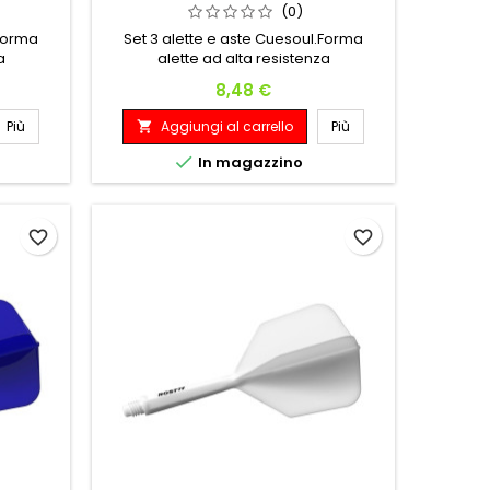
(0)
.Forma
Set 3 alette e aste Cuesoul.Forma
a
alette ad alta resistenza
Prezzo
8,48 €
Più
Aggiungi al carrello
Più


In magazzino
favorite_border
favorite_border