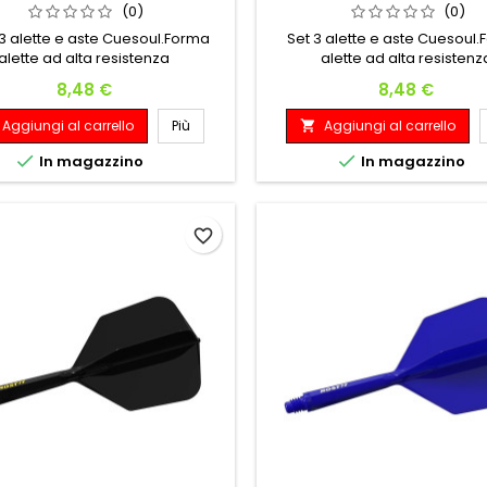
(0)
(0)
 3 alette e aste Cuesoul.Forma
Set 3 alette e aste Cuesoul
alette ad alta resistenza
alette ad alta resistenz
Prezzo
Prezzo
8,48 €
8,48 €
Aggiungi al carrello
Più
Aggiungi al carrello



In magazzino
In magazzino
favorite_border