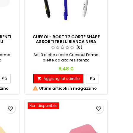
RENTI
CUESOL- ROST 77 CORTE SHAPE
LU
ASSORTITE BLU BIANCA NERA
(0)
.Forma
Set 3 alette e aste Cuesoul.Forma
a
alette ad alta resistenza
Prezzo
8,48 €
Più
Aggiungi al carrello
Più


zzino
Ultimi articoli in magazzino
Non disponibile
favorite_border
favorite_border