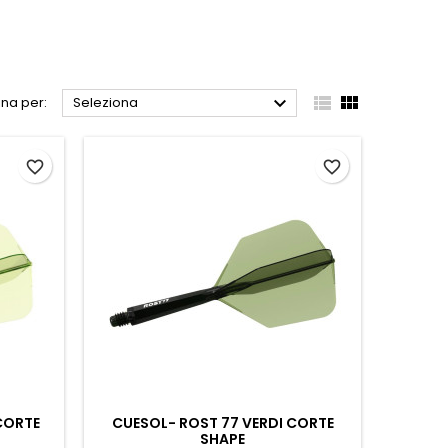



na per:
Seleziona
favorite_border
favorite_border
CORTE
CUESOL- ROST 77 VERDI CORTE
SHAPE