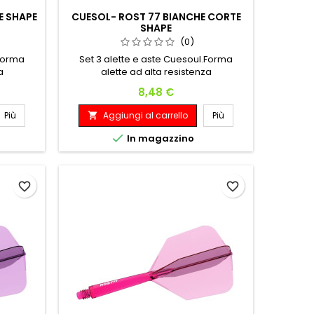
E SHAPE
CUESOL- ROST 77 BIANCHE CORTE
SHAPE
(0)
.Forma
Set 3 alette e aste Cuesoul.Forma
a
alette ad alta resistenza
Prezzo
8,48 €
Più
Aggiungi al carrello
Più


In magazzino
favorite_border
favorite_border