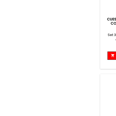
CUES
CO
Set 
