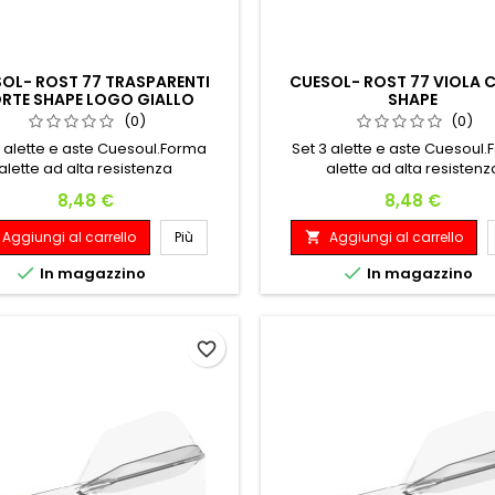
OL- ROST 77 TRASPARENTI
CUESOL- ROST 77 VIOLA 
RTE SHAPE LOGO GIALLO
SHAPE
(0)
(0)
3 alette e aste Cuesoul.Forma
Set 3 alette e aste Cuesoul
alette ad alta resistenza
alette ad alta resistenz
Prezzo
Prezzo
8,48 €
8,48 €
Aggiungi al carrello
Più
Aggiungi al carrello



In magazzino
In magazzino
favorite_border