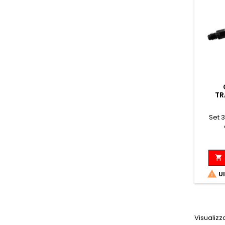
TR
Set 


Ul
Visualizza