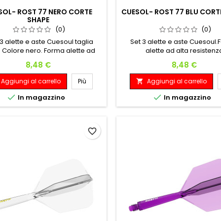
SOL- ROST 77 NERO CORTE
CUESOL- ROST 77 BLU CORT
SHAPE
(0)
(0)
3 alette e aste Cuesoul taglia
Set 3 alette e aste Cuesoul
. Colore nero. Forma alette ad
alette ad alta resistenz
alta resistenza
Prezzo
Prezzo
8,48 €
8,48 €
Aggiungi al carrello
Più
Aggiungi al carrello



In magazzino
In magazzino
favorite_border