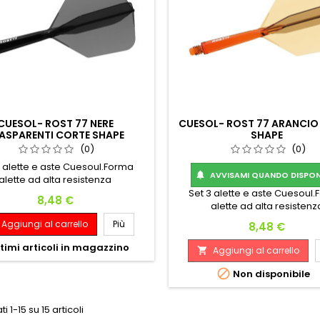
CUESOL- ROST 77 NERE
CUESOL- ROST 77 ARANCIO
ASPARENTI CORTE SHAPE
SHAPE
(0)
(0)
3 alette e aste Cuesoul.Forma
AVVISAMI QUANDO DISPONI

alette ad alta resistenza
Set 3 alette e aste Cuesoul
Prezzo
8,48 €
alette ad alta resistenz
Aggiungi al carrello
Più
Prezzo
8,48 €
timi articoli in magazzino
Aggiungi al carrello


Non disponibile
ti 1-15 su 15 articoli