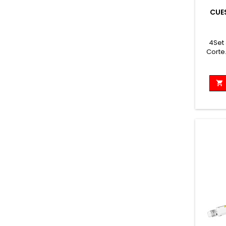
CUE
4Set 
Corte
