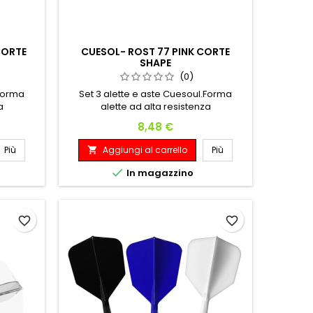
CORTE
CUESOL- ROST 77 PINK CORTE
SHAPE
(0)
.Forma
Set 3 alette e aste Cuesoul.Forma
a
alette ad alta resistenza
Prezzo
8,48 €
Più
Aggiungi al carrello
Più


In magazzino
favorite_border
favorite_border