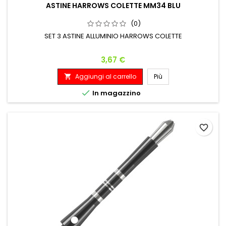
ASTINE HARROWS COLETTE MM34 BLU
(0)
SET 3 ASTINE ALLUMINIO HARROWS COLETTE
Prezzo
3,67 €
Aggiungi al carrello
Più


In magazzino
favorite_border