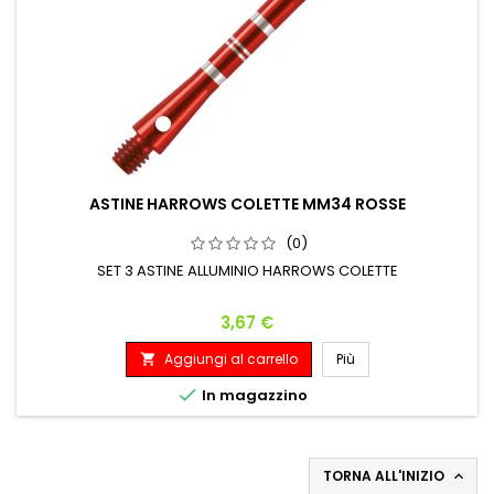
ASTINE HARROWS COLETTE MM34 ROSSE
(0)
SET 3 ASTINE ALLUMINIO HARROWS COLETTE
Prezzo
3,67 €
Aggiungi al carrello
Più


In magazzino
TORNA ALL'INIZIO
