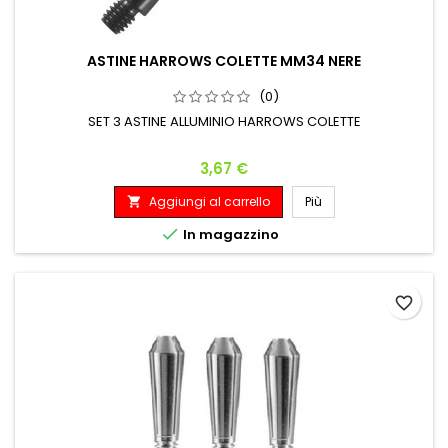
ASTINE HARROWS COLETTE MM34 NERE
(0)
SET 3 ASTINE ALLUMINIO HARROWS COLETTE
Prezzo
3,67 €
Aggiungi al carrello
Più


In magazzino
favorite_border