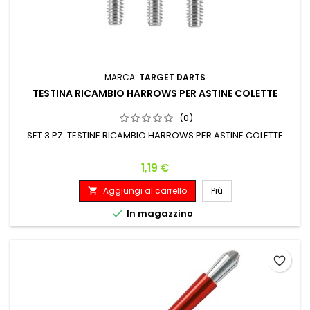
MARCA:
TARGET DARTS
TESTINA RICAMBIO HARROWS PER ASTINE COLETTE
(0)
SET 3 PZ. TESTINE RICAMBIO HARROWS PER ASTINE COLETTE
Prezzo
1,19 €
Aggiungi al carrello
Più


In magazzino
favorite_border