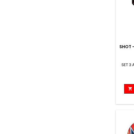
SHOT -
SET 3
