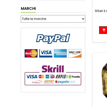
MARCHI
10Set 3
