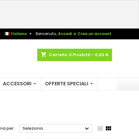
×
×
×
×
sta


Italiano
Benvenuto,
Accedi
o
Crea un account
)
shopping_cart
Carrello:
0
Prodotti - 0,00 €
i
i
ACCESSORI
OFFERTE SPECIALI



na per:
Seleziona