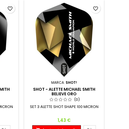
favorite_border
favorite_border
MARCA:
SHOT!
SMITH
SHOT - ALETTE MICHAEL SMITH
BELIEVE ORO
(0)
 MICRON
SET 3 ALETTE SHOT SHAPE 100 MICRON
Prezzo
1,43 €