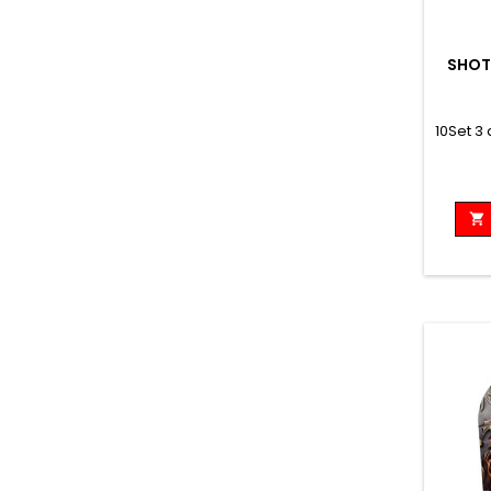
SHOT
10Set 3
