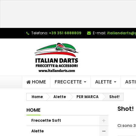
L
(
C
A
add_circle_outline
((
De
Telefono:
+39 351 6888809
E-mail:
italiandarts@
No
dei
HOME
FRECCETTE
ALETTE
ASTI
Home
Alette
PER MARCA
Shot!
Shot!
HOME
Freccette Soft
Ci sono 3
Alette