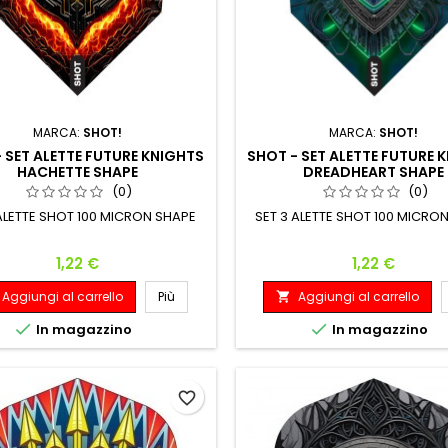
MARCA:
SHOT!
MARCA:
SHOT!
 SET ALETTE FUTURE KNIGHTS
SHOT - SET ALETTE FUTURE 
HACHETTE SHAPE
DREADHEART SHAPE
(0)
(0)
 ALETTE SHOT 100 MICRON SHAPE
SET 3 ALETTE SHOT 100 MICRO
Prezzo
Prezzo
1,22 €
1,22 €
Aggiungi al carrello
Più
Aggiungi al carrello



In magazzino
In magazzino
favorite_border