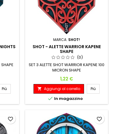
MARCA:
SHOT!
KNIGHTS
SHOT - ALETTE WARRIOR KAPENE
SHAPE
(0)
N SHAPE
SET 3 ALETTE SHOT WARRIOR KAPENE 100
MICRON SHAPE
Prezzo
1,22 €
Più
Aggiungi al carrello
Più


In magazzino
favorite_border
favorite_border