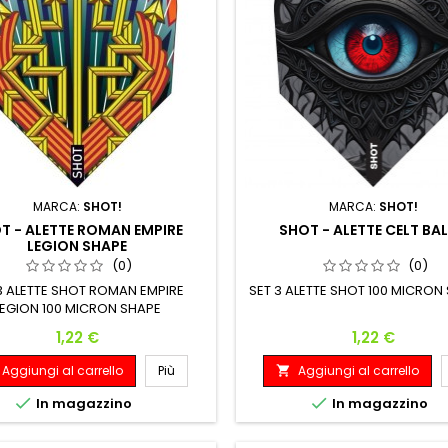
MARCA:
SHOT!
MARCA:
SHOT!
T - ALETTE ROMAN EMPIRE
SHOT - ALETTE CELT BA
LEGION SHAPE
(0)
(0)
3 ALETTE SHOT ROMAN EMPIRE
SET 3 ALETTE SHOT 100 MICRON
LEGION 100 MICRON SHAPE
Prezzo
Prezzo
1,22 €
1,22 €
Aggiungi al carrello
Più
Aggiungi al carrello



In magazzino
In magazzino