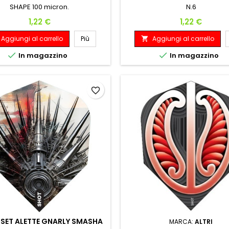
SHAPE 100 micron.
N.6
Prezzo
Prezzo
1,22 €
1,22 €
Aggiungi al carrello
Più
Aggiungi al carrello



In magazzino
In magazzino
favorite_border
SET ALETTE GNARLY SMASHA
MARCA:
ALTRI