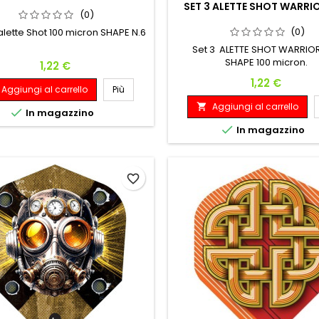
SET 3 ALETTE SHOT WARRI
(0)
(0)
 alette Shot 100 micron SHAPE N.6
Set 3 ALETTE SHOT WARRIO
SHAPE 100 micron.
Prezzo
1,22 €
Prezzo
1,22 €
Aggiungi al carrello
Più
Aggiungi al carrello


In magazzino

In magazzino
favorite_border