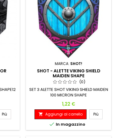
MARCA:
SHOT!
LOR
SHOT - ALETTE VIKING SHIELD
MAIDEN SHAPE
(0)
 SHAPE12
SET 3 ALETTE SHOT VIKING SHIELD MAIDEN
100 MICRON SHAPE
Prezzo
1,22 €
Più
Aggiungi al carrello
Più


In magazzino