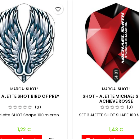
favorite_border
MARCA:
SHOT!
MARCA:
SHOT!
3 ALETTE SHOT BIRD OF PREY
SHOT - ALETTE MICHAEL 
ACHIEVE ROSSE
(0)
(0)
 alette SHOT Shape 100 micron.
SET 3 ALETTE SHOT SHAPE 100
Prezzo
Prezzo
1,22 €
1,43 €