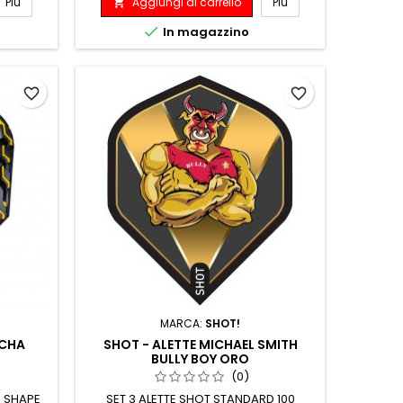
Più
Aggiungi al carrello
Più


In magazzino
favorite_border
favorite_border
MARCA:
SHOT!
ECHA
SHOT - ALETTE MICHAEL SMITH
BULLY BOY ORO
(0)
N SHAPE
SET 3 ALETTE SHOT STANDARD 100