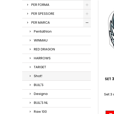
PER FORMA
PER SPESSORE
PER MARCA
Pentathlon
WINMAU
RED DRAGON
HARROWS
TARGET
Shot!
SET 
BULL'S
Designa
Set 3
BULL'S NL
Raw 100