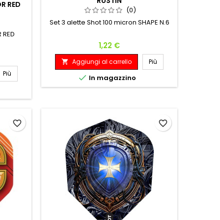
RUSTIN
OR RED
(0)
Set 3 alette Shot 100 micron SHAPE N.6
R RED
Prezzo
1,22 €
Aggiungi al carrello
Più

Più

In magazzino
favorite_border
favorite_border