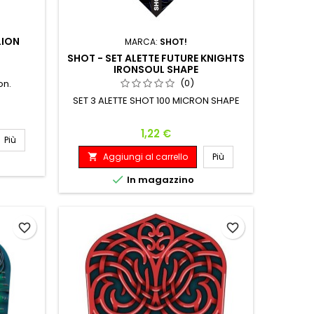
LION
MARCA:
SHOT!
SHOT - SET ALETTE FUTURE KNIGHTS
IRONSOUL SHAPE
(0)
on.
SET 3 ALETTE SHOT 100 MICRON SHAPE
Prezzo
1,22 €
Più
Aggiungi al carrello
Più


In magazzino
favorite_border
favorite_border