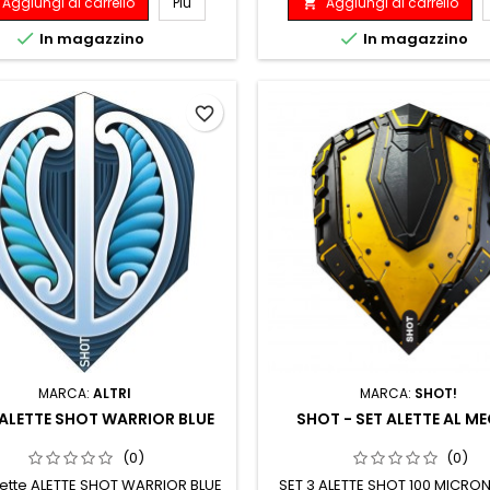
Aggiungi al carrello
Più
Aggiungi al carrello



In magazzino
In magazzino
favorite_border
MARCA:
ALTRI
MARCA:
SHOT!
 ALETTE SHOT WARRIOR BLUE
SHOT - SET ALETTE AL M
(0)
(0)
lette ALETTE SHOT WARRIOR BLUE
SET 3 ALETTE SHOT 100 MICRO