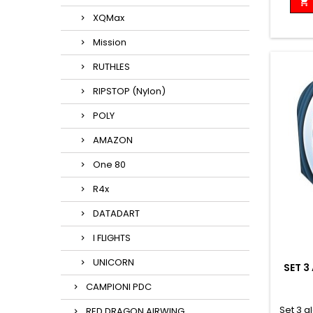

XQMax
Mission
RUTHLES
RIPSTOP (Nylon)
POLY
AMAZON
One 80
R4x
DATADART
I FLIGHTS
UNICORN
SET 3
CAMPIONI PDC
Set 3 a
RED DRAGON AIRWING