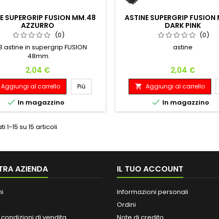
E SUPERGRIP FUSION MM.48
ASTINE SUPERGRIP FUSION
AZZURRO
DARK PINK
(0)
(0)
3 astine in supergrip FUSION
astine
48mm.
Prezzo
Prezzo
2,04 €
2,04 €
Aggiungi al carrello
Più
Aggiungi al carrello



In magazzino
In magazzino
ti 1-15 su 15 articoli
TRA AZIENDA
IL TUO ACCOUNT
ni
Informazioni personali
Ordini
 condizioni di vendita
Note di credito