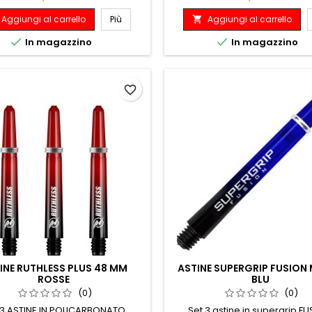
Aggiungi al carrello
Più
Aggiungi al carrello



In magazzino
In magazzino
favorite_border
INE RUTHLESS PLUS 48 MM
ASTINE SUPERGRIP FUSION
ROSSE
BLU
(0)
(0)
 3 ASTINE IN POLICARBONATO
Set 3 astine in supergrip F