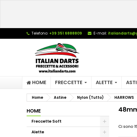
L
(
C
A
add_circle_outline
((
De
Telefono:
+39 351 6888809
E-mail:
italiandarts@
No
dei
HOME
FRECCETTE
ALETTE
ASTI
Home
Astine
Nylon (Tutto)
HARROWS
48mm
HOME
Freccette Soft
Ci sono 15
Alette