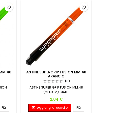
favorite_border
favorite_border
 MM.48
ASTINE SUPERGRIP FUSION MM.48
ARANCIO
(0)
USION
ASTINE SUPER GRIP FUSION MM.48
(MEDIUM) GIALLE
Prezzo
2,04 €
Più
Aggiungi al carrello
Più
