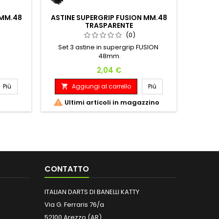
 MM.48
ASTINE SUPERGRIP FUSION MM.48
TRASPARENTE
(0)
Set 3 astine in supergrip FUSION
48mm.
Prezzo
2,04 €
Più
Aggiungi al carrello
Più


Ultimi articoli in magazzino
CONTATTO
ITALIAN DARTS DI BANELLI KATTY
Via G. Ferraris 76/a
52100 Arezzo (AR)