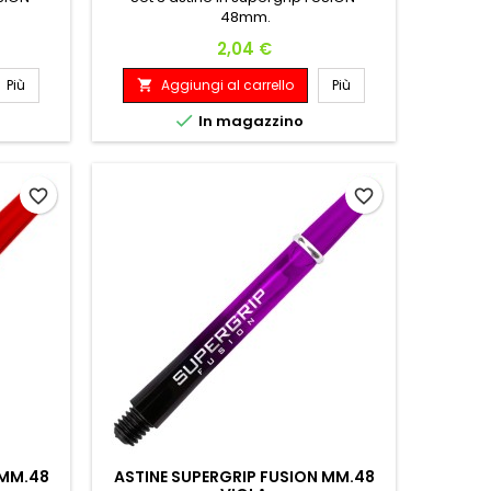
48mm.
Prezzo
2,04 €
Più
Aggiungi al carrello
Più


In magazzino
favorite_border
favorite_border
 MM.48
ASTINE SUPERGRIP FUSION MM.48