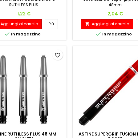
RUTHLESS PLUS
48mm.
Prezzo
Prezzo
1,22 €
2,04 €
Aggiungi al carrello
Più
Aggiungi al carrello



In magazzino
In magazzino
favorite_border
INE RUTHLESS PLUS 48 MM
ASTINE SUPERGRIP FUSION