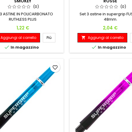
SMOKEY
ROSSE
(0)
(0)
 3 ASTINE IN POLICARBONATO
Set 3 astine in supergrip F
RUTHLESS PLUS
48mm.
Prezzo
Prezzo
1,22 €
2,04 €
Aggiungi al carrello
Più
Aggiungi al carrello



In magazzino
In magazzino
favorite_border