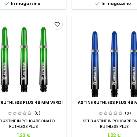


In magazzino
In magazzino
favorite_border
 RUTHLESS PLUS 48 MM VERDI
ASTINE RUTHLESS PLUS 48 
(0)
(0)
 3 ASTINE IN POLICARBONATO
SET 3 ASTINE IN POLICARB
RUTHLESS PLUS
RUTHLESS PLUS
Prezzo
Prezzo
1,22 €
1,22 €