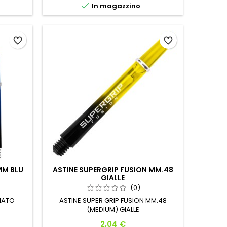

In magazzino
favorite_border
favorite_border
MM BLU
ASTINE SUPERGRIP FUSION MM.48
GIALLE
(0)
ONATO
ASTINE SUPER GRIP FUSION MM.48
(MEDIUM) GIALLE
Prezzo
2,04 €