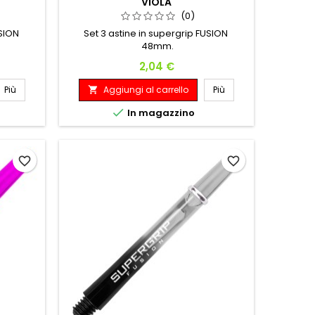
VIOLA
(0)
USION
Set 3 astine in supergrip FUSION
48mm.
Prezzo
2,04 €
Più
Aggiungi al carrello
Più


In magazzino
favorite_border
favorite_border