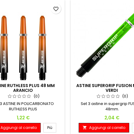
favorite_border
INE RUTHLESS PLUS 48 MM
ASTINE SUPERGRIP FUSION
ARANCIO
VERDI
(0)
(0)
 3 ASTINE IN POLICARBONATO
Set 3 astine in supergrip F
RUTHLESS PLUS
48mm.
Prezzo
Prezzo
1,22 €
2,04 €
Aggiungi al carrello
Più
Aggiungi al carrello
