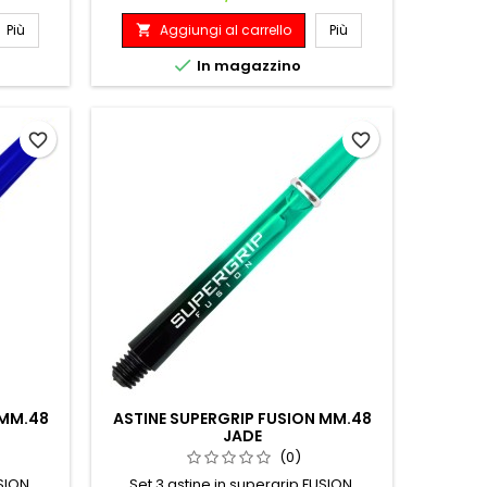
Più
Aggiungi al carrello
Più


In magazzino
favorite_border
favorite_border
 MM.48
ASTINE SUPERGRIP FUSION MM.48
JADE
(0)
USION
Set 3 astine in supergrip FUSION