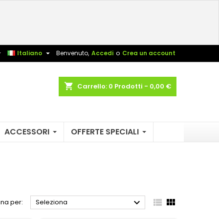
×
×
×
×
sta


Italiano
Benvenuto,
Accedi
o
Crea un account
)
shopping_cart
Carrello:
0
Prodotti - 0,00 €
i
i
ACCESSORI
OFFERTE SPECIALI



na per:
Seleziona