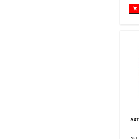

AST
SET