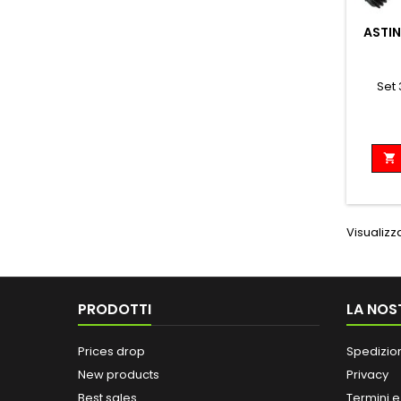
ASTIN
Set 

Visualizza
PRODOTTI
LA NOS
Prices drop
Spedizio
New products
Privacy
Best sales
Termini e