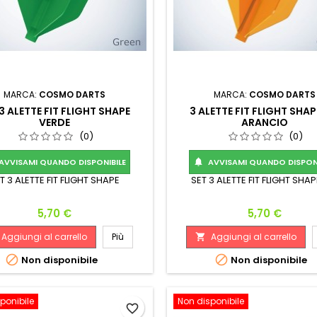
MARCA:
COSMO DARTS
MARCA:
COSMO DARTS
3 ALETTE FIT FLIGHT SHAPE
3 ALETTE FIT FLIGHT SHAP
VERDE
ARANCIO
(0)
(0)
AVVISAMI QUANDO DISPONIBILE
AVVISAMI QUANDO DISPONI

T 3 ALETTE FIT FLIGHT SHAPE
SET 3 ALETTE FIT FLIGHT SHAP
Prezzo
Prezzo
5,70 €
5,70 €
Aggiungi al carrello
Più
Aggiungi al carrello



Non disponibile
Non disponibile
ponibile
Non disponibile
favorite_border