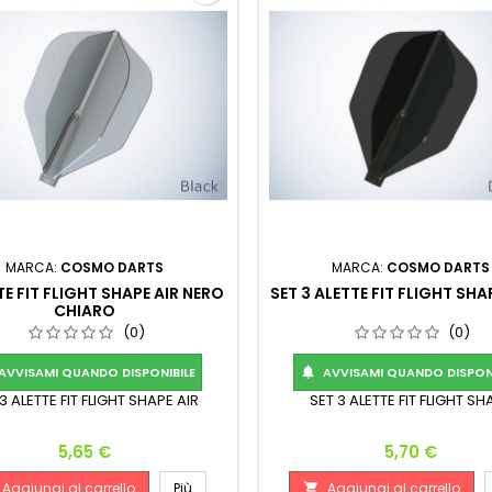
MARCA:
COSMO DARTS
MARCA:
COSMO DARTS
TE FIT FLIGHT SHAPE AIR NERO
SET 3 ALETTE FIT FLIGHT SH
CHIARO
(0)
(0)
AVVISAMI QUANDO DISPONIBILE
AVVISAMI QUANDO DISPONI

3 ALETTE FIT FLIGHT SHAPE AIR
SET 3 ALETTE FIT FLIGHT SH
Prezzo
Prezzo
5,65 €
5,70 €
Aggiungi al carrello
Più
Aggiungi al carrello
