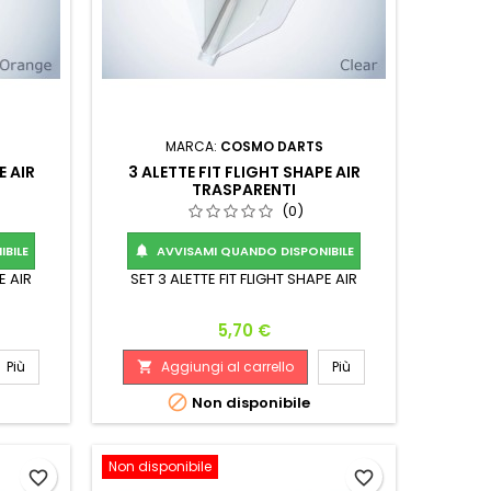
MARCA:
COSMO DARTS
E AIR
3 ALETTE FIT FLIGHT SHAPE AIR
TRASPARENTI
(0)
BILE
AVVISAMI QUANDO DISPONIBILE

E AIR
SET 3 ALETTE FIT FLIGHT SHAPE AIR
Prezzo
5,70 €
Più
Aggiungi al carrello
Più


Non disponibile
Non disponibile
favorite_border
favorite_border