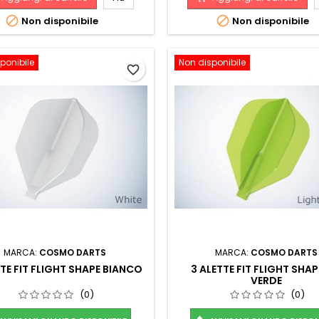


Non disponibile
Non disponibile
ponibile
Non disponibile
favorite_border
MARCA:
COSMO DARTS
MARCA:
COSMO DARTS
TTE FIT FLIGHT SHAPE BIANCO
3 ALETTE FIT FLIGHT SHAP
VERDE
(0)
(0)