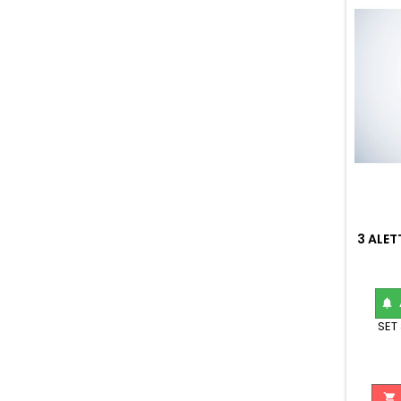
3 ALET

SET 
