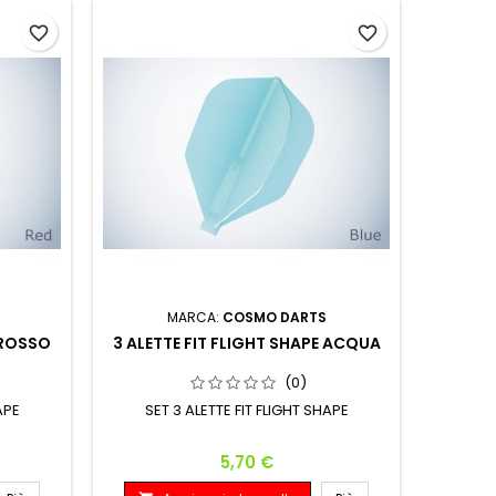
favorite_border
favorite_border
MARCA:
COSMO DARTS
 ROSSO
3 ALETTE FIT FLIGHT SHAPE ACQUA
(0)
APE
SET 3 ALETTE FIT FLIGHT SHAPE
Prezzo
5,70 €