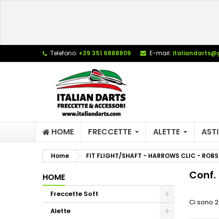
L
(
C
A
add_circle_outline
((
De
Telefono:
+39 351 6888809
E-mail:
italiandarts@
No
dei
HOME
FRECCETTE
ALETTE
ASTI
Home
FIT FLIGHT/SHAFT - HARROWS CLIC - ROBS
Conf. 
HOME
Freccette Soft
Ci sono 2
Alette