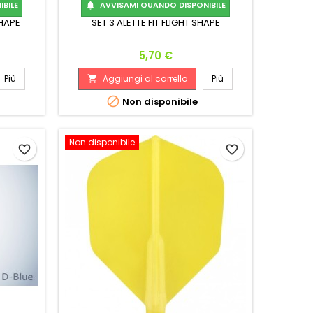
BILE
AVVISAMI QUANDO DISPONIBILE

SHAPE
SET 3 ALETTE FIT FLIGHT SHAPE
Prezzo
5,70 €
Più
Aggiungi al carrello
Più


Non disponibile
Non disponibile
favorite_border
favorite_border