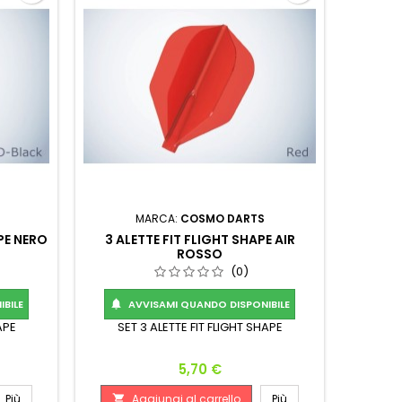
MARCA:
COSMO DARTS
APE NERO
3 ALETTE FIT FLIGHT SHAPE AIR
ROSSO
(0)
BILE
AVVISAMI QUANDO DISPONIBILE

APE
SET 3 ALETTE FIT FLIGHT SHAPE
Prezzo
5,70 €
Più
Aggiungi al carrello
Più
