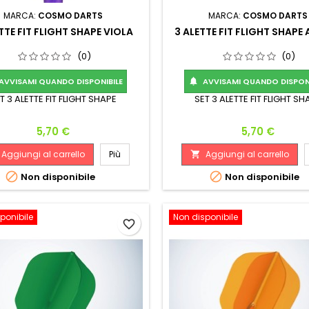
MARCA:
COSMO DARTS
MARCA:
COSMO DARTS
TTE FIT FLIGHT SHAPE VIOLA
3 ALETTE FIT FLIGHT SHAPE 
(0)
(0)
AVVISAMI QUANDO DISPONIBILE
AVVISAMI QUANDO DISPONI

T 3 ALETTE FIT FLIGHT SHAPE
SET 3 ALETTE FIT FLIGHT SH
Prezzo
Prezzo
5,70 €
5,70 €
Aggiungi al carrello
Più
Aggiungi al carrello



Non disponibile
Non disponibile
ponibile
Non disponibile
favorite_border