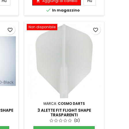
Più
Aggiungi al carrello
Più


In magazzino
Non disponibile
favorite_border
favorite_border
MARCA:
COSMO DARTS
R SHAPE
3 ALETTE FIT FLIGHT SHAPE
TRASPARENTI
(0)