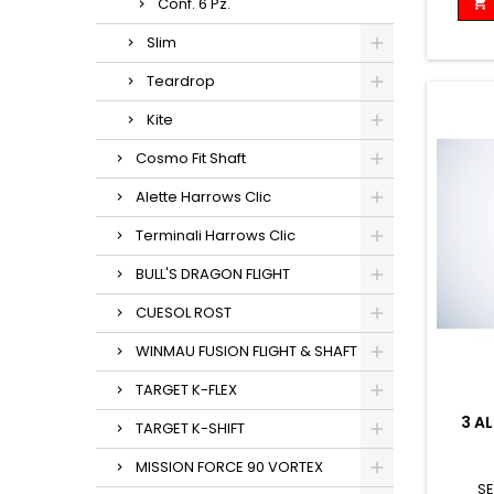
Conf. 6 Pz.

Slim
Teardrop
Kite
Cosmo Fit Shaft
Alette Harrows Clic
Terminali Harrows Clic
BULL'S DRAGON FLIGHT
CUESOL ROST
WINMAU FUSION FLIGHT & SHAFT
TARGET K-FLEX
3 AL
TARGET K-SHIFT
MISSION FORCE 90 VORTEX
SE