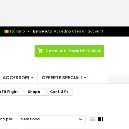
×
×
×
×
sta


Italiano
Benvenuto,
Accedi
o
Crea un account
)
shopping_cart
Carrello:
0
Prodotti - 0,00 €
i
i
ACCESSORI
OFFERTE SPECIALI
Fit Flight
Shape
Conf. 3 Pz.



na per:
Seleziona