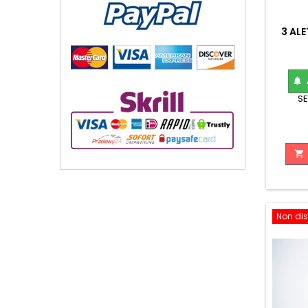
3 ALE

SE

Non dis