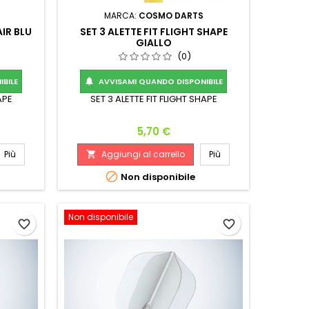
MARCA:
COSMO DARTS
AIR BLU
SET 3 ALETTE FIT FLIGHT SHAPE
GIALLO
(0)
BILE
AVVISAMI QUANDO DISPONIBILE

APE
SET 3 ALETTE FIT FLIGHT SHAPE
Prezzo
5,70 €
Più
Aggiungi al carrello
Più


Non disponibile
Non disponibile
favorite_border
favorite_border