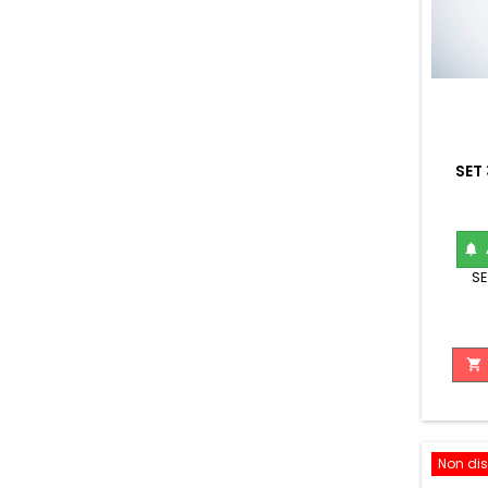
SET 

SE

Non dis