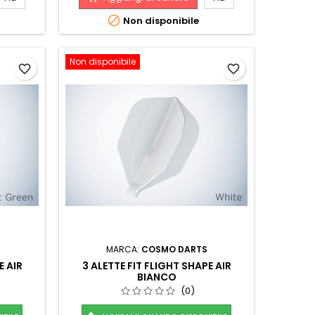

Non disponibile
Non disponibile
favorite_border
favorite_border
MARCA:
COSMO DARTS
E AIR
3 ALETTE FIT FLIGHT SHAPE AIR
BIANCO
(0)