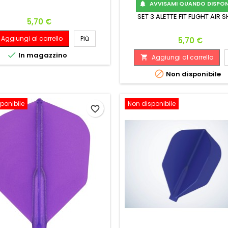
AVVISAMI QUANDO DISPONI

SET 3 ALETTE FIT FLIGHT AIR 
Prezzo
5,70 €
Aggiungi al carrello
Più
Prezzo
5,70 €

In magazzino
Aggiungi al carrello


Non disponibile
ponibile
Non disponibile
favorite_border