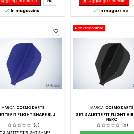
Aggiungi al carrello
Più
Aggiungi al carrello



In magazzino
In magazzino
Non disponibile
favorite_border
MARCA:
COSMO DARTS
MARCA:
COSMO DARTS
ETTE FIT FLIGHT SHAPE BLU
SET 3 ALETTE FIT FLIGHT AI
NERO
(0)
(0)
T 3 ALETTE FIT FLIGHT SHAPE