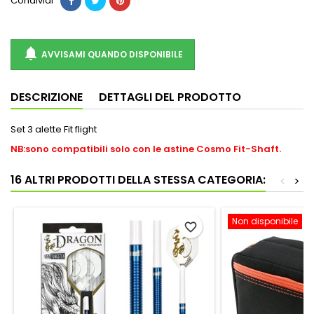
Condividi

AVVISAMI QUANDO DISPONIBILE
DESCRIZIONE
DETTAGLI DEL PRODOTTO
Set 3 alette Fit flight
NB:sono compatibili solo con le astine Cosmo Fit-Shaft.
16 ALTRI PRODOTTI DELLA STESSA CATEGORIA:
<
>
Non disponibile
favorite_border