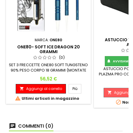
ASTUCCIO VI
MARCA:
ONE80
AR
ONE80- SOFT ICE DRAGON 20
GRAMMI
(0)
AVVISAMI Q

SET 3 FRECCETTE ONE80 SOFT TUNGSTENO
ASTUCCIO PORT
90% PESO CORPO 18 GRAMMI (MONTATE
PLAZMA PRO CON
20 GRAMMI) WEIGHT(G) 18 DIAMETER MAX.
Prezzo
56,52 €
PORTA FRECCE
(MM) 5.65 LENGTH(MM) 50.7
Pr
19
L'ASTUCCIO VI
Aggiungi al carrello
Più

Aggiungi a


Ultimi articoli in magazzino

Non d
COMMENTI (0)