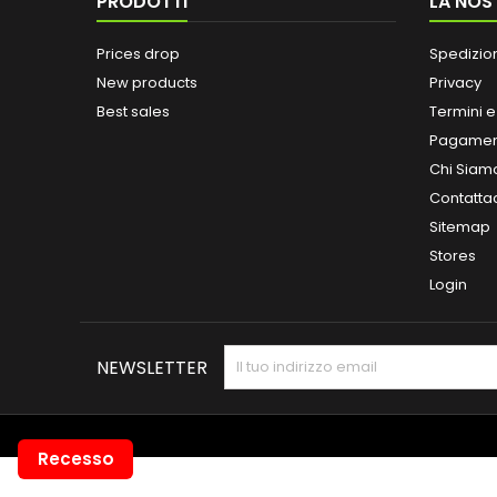
PRODOTTI
LA NOS
Prices drop
Spedizio
New products
Privacy
Best sales
Termini e
Pagamen
Chi Siam
Contatta
Sitemap
Stores
Login
NEWSLETTER
Recesso