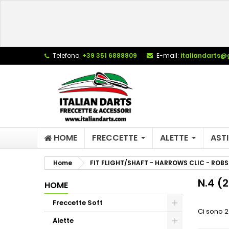
L
(
C
A
add_circle_outline
((
De
Telefono:
+39 351 6888809
E-mail:
italiandarts@
No
dei
HOME
FRECCETTE
ALETTE
ASTI
Home
FIT FLIGHT/SHAFT - HARROWS CLIC - ROBS
N.4 (
HOME
Freccette Soft
Ci sono 2
Alette