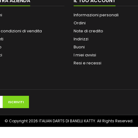
TRA AZIENDA
IL TUO ACCOUNT
ni
Informazioni personali
Ordini
 condizioni di vendita
Note di credito
ti
Indirizzi
o
Buoni
ci
I miei avvisi
Resi e recessi
© Copyright 2026 ITALIAN DARTS DI BANELLI KATTY. All Rights Reserved.