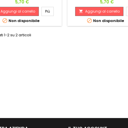
Prezzo
Prezzo
5,70 €
5,70 €
Aggiungi al carrello
Più
Aggiungi al carrello



Non disponibile
Non disponibile
ti 1-2 su 2 articoli