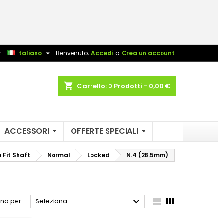
×
×
×
×
sta


Italiano
Benvenuto,
Accedi
o
Crea un account
)
shopping_cart
Carrello:
0
Prodotti - 0,00 €
i
i
ACCESSORI
OFFERTE SPECIALI
Fit Shaft
Normal
Locked
N.4 (28.5mm)



na per:
Seleziona