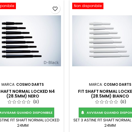
ponibile
Non disponibile
favorite_border
MARCA:
COSMO DARTS
MARCA:
COSMO DARTS
 SHAFT NORMAL LOCKED N4
FIT SHAFT NORMAL LOCK
(28.5MM) NERO
(28.5MM) BIANCO
(0)
(0)
AVVISAMI QUANDO DISPONIBILE
AVVISAMI QUANDO DISPONI

ASTINE FIT SHAFT NORMAL LOCKED
SET 3 ASTINE FIT SHAFT NORMA
24MM
24MM