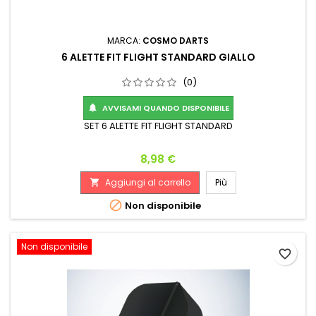
MARCA:
COSMO DARTS
6 ALETTE FIT FLIGHT STANDARD GIALLO
(0)
AVVISAMI QUANDO DISPONIBILE

SET 6 ALETTE FIT FLIGHT STANDARD
Prezzo
8,98 €
Aggiungi al carrello
Più


Non disponibile
Non disponibile
favorite_border