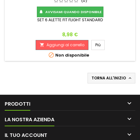
(0)
AVVISAMI QUANDO DISPONIBILE

SET 6 ALETTE FIT FLIGHT STANDARD
Prezzo
8,98 €
Aggiungi al carrello
Più


Non disponibile
TORNA ALL'INIZIO


PRODOTTI

LA NOSTRA AZIENDA

IL TUO ACCOUNT