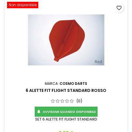
Non disponibile
favorite_border
MARCA:
COSMO DARTS
6 ALETTE FIT FLIGHT STANDARD ROSSO
(0)
AVVISAMI QUANDO DISPONIBILE

SET 6 ALETTE FIT FLIGHT STANDARD