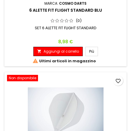
MARCA:
COSMO DARTS
6 ALETTE FIT FLIGHT STANDARD BLU
(0)
SET 6 ALETTE FIT FLIGHT STANDARD
Prezzo
8,98 €
Aggiungi al carrello
Più


Ultimi articoli in magazzino
Non disponibile
favorite_border