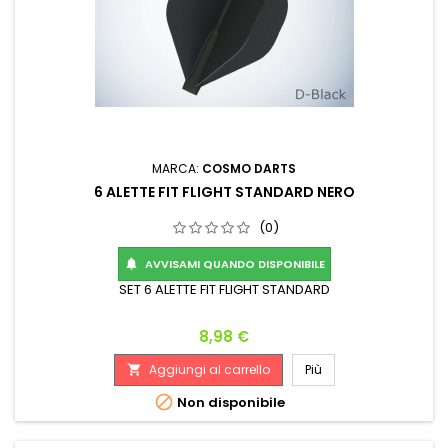
MARCA:
COSMO DARTS
6 ALETTE FIT FLIGHT STANDARD NERO
(0)
AVVISAMI QUANDO DISPONIBILE

SET 6 ALETTE FIT FLIGHT STANDARD
Prezzo
8,98 €
Aggiungi al carrello
Più


Non disponibile