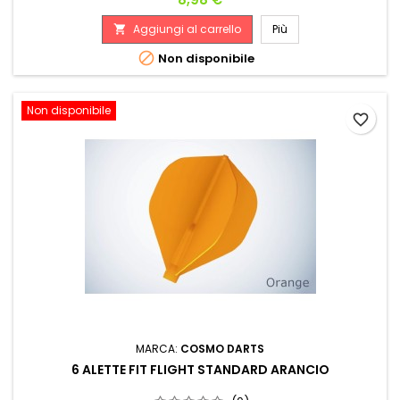
Aggiungi al carrello
Più


Non disponibile
Non disponibile
favorite_border
MARCA:
COSMO DARTS
6 ALETTE FIT FLIGHT STANDARD ARANCIO