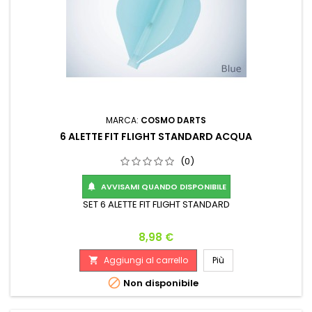
MARCA:
COSMO DARTS
6 ALETTE FIT FLIGHT STANDARD ACQUA
(0)
AVVISAMI QUANDO DISPONIBILE

SET 6 ALETTE FIT FLIGHT STANDARD
Prezzo
8,98 €
Aggiungi al carrello
Più


Non disponibile