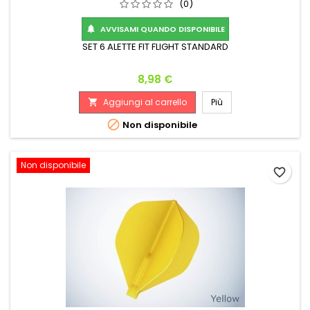
(0)
AVVISAMI QUANDO DISPONIBILE

SET 6 ALETTE FIT FLIGHT STANDARD
Prezzo
8,98 €
Aggiungi al carrello
Più


Non disponibile
Non disponibile
favorite_border