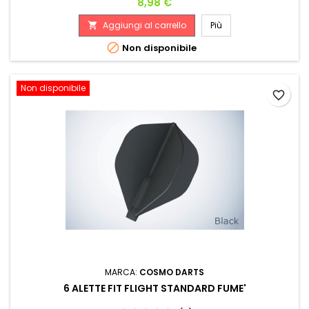
Prezzo
8,98 €
Aggiungi al carrello
Più


Non disponibile
Non disponibile
favorite_border
MARCA:
COSMO DARTS
6 ALETTE FIT FLIGHT STANDARD FUME'