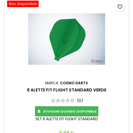
Non disponibile
favorite_border
MARCA:
COSMO DARTS
6 ALETTE FIT FLIGHT STANDARD VERDE
(0)
AVVISAMI QUANDO DISPONIBILE

SET 6 ALETTE FIT FLIGHT STANDARD
Prezzo
8,98 €