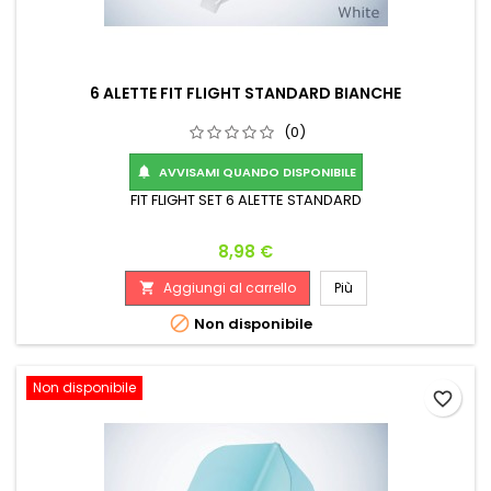
6 ALETTE FIT FLIGHT STANDARD BIANCHE
(0)
AVVISAMI QUANDO DISPONIBILE

FIT FLIGHT SET 6 ALETTE STANDARD
Prezzo
8,98 €
Aggiungi al carrello
Più


Non disponibile
Non disponibile
favorite_border