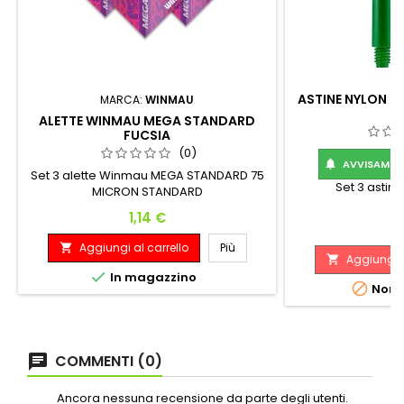
ASTINE NYLON 2
MARCA:
WINMAU
V
ALETTE WINMAU MEGA STANDARD
FUCSIA
(0)
AVVISAMI Q

Set 3 alette Winmau MEGA STANDARD 75
Set 3 astin
MICRON STANDARD
Prezzo
1,14 €
P
0
Aggiungi al carrello
Più

Aggiungi a


In magazzino

Non d
COMMENTI (0)
Ancora nessuna recensione da parte degli utenti.