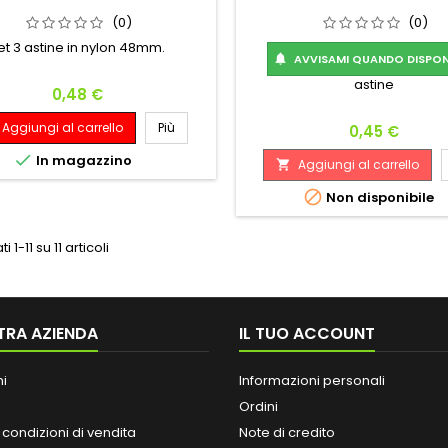
(0)
(0)
et 3 astine in nylon 48mm.
AVVISAMI QUANDO DISPONI

astine
Prezzo
0,48 €
Aggiungi al carrello
Più
Prezzo
0,45 €

In magazzino
Aggiungi al carrello


Non disponibile
i 1-11 su 11 articoli
TRA AZIENDA
IL TUO ACCOUNT
ni
Informazioni personali
Ordini
 condizioni di vendita
Note di credito