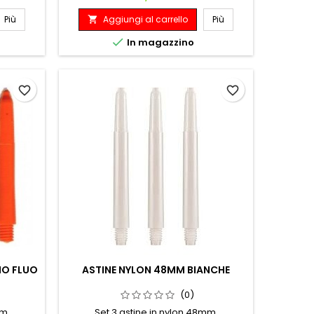
Più
Aggiungi al carrello
Più


In magazzino
favorite_border
favorite_border
IO FLUO
ASTINE NYLON 48MM BIANCHE
(0)
mm.
Set 3 astine in nylon 48mm.