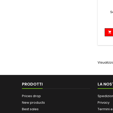
S

Visualizzat
PRODOTTI
LA NOS
Prices drop
Spedizio
New products
Privacy
Best sales
Termini e