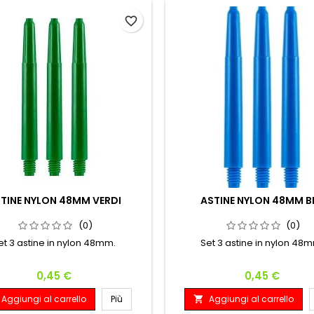
favorite_border
TINE NYLON 48MM VERDI
ASTINE NYLON 48MM B
(0)
(0)
et 3 astine in nylon 48mm.
Set 3 astine in nylon 48
Prezzo
Prezzo
0,45 €
0,45 €
Aggiungi al carrello
Più
Aggiungi al carrello
