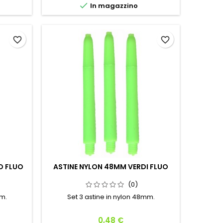

In magazzino
favorite_border
favorite_border
O FLUO
ASTINE NYLON 48MM VERDI FLUO
(0)
mm.
Set 3 astine in nylon 48mm.
Prezzo
0,48 €