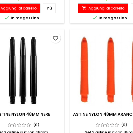
Aggiungi al carrello
Più
Aggiungi al carrello



In magazzino
In magazzino
favorite_border
STINE NYLON 48MM NERE
ASTINE NYLON 48MM ARANC
(0)
(0)
et 3 astine in nylon 48mm.
Set 3 astine in nylon 48