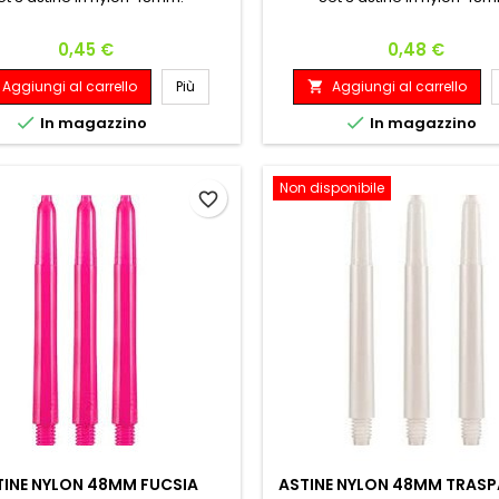
Prezzo
Prezzo
0,45 €
0,48 €
Aggiungi al carrello
Più
Aggiungi al carrello



In magazzino
In magazzino
Non disponibile
favorite_border
TINE NYLON 48MM FUCSIA
ASTINE NYLON 48MM TRASP