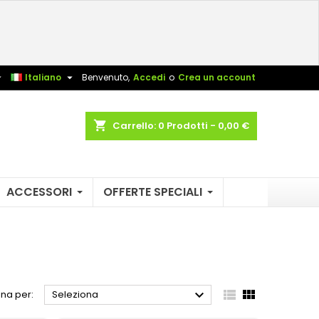
×
×
×
×
sta


Italiano
Benvenuto,
Accedi
o
Crea un account
)
shopping_cart
Carrello:
0
Prodotti - 0,00 €
i
i
ACCESSORI
OFFERTE SPECIALI



na per:
Seleziona