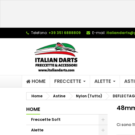
L
(
C
A
add_circle_outline
((
De
Telefono:
+39 351 6888809
E-mail:
italiandarts@
No
dei
HOME
FRECCETTE
ALETTE
ASTI
Home
Astine
Nylon (Tutto)
DEFLECTAG
48mm
HOME
Freccette Soft
Ci sono 11
Alette