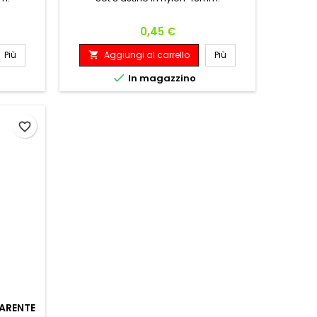
Prezzo
0,45 €
Più
Aggiungi al carrello
Più


In magazzino
favorite_border
ARENTE