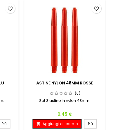
favorite_border
favorite_border
LU
ASTINE NYLON 48MM ROSSE
(0)
mm.
Set 3 astine in nylon 48mm.
Prezzo
0,45 €
Più
Aggiungi al carrello
Più
