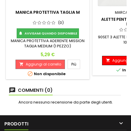
MANICA PROTETTIVA TAGLIA M
MARCA:
ALETTE PENT
(0)
B
AVVISAMI QUANDO DISPONIBILE

90SET 3 ALETTE 
MANICA PROTETTIVA ADERENTE MISSION
100
TAGLIA MEDIUM (1 PEZZO)
P
0
Prezzo
5,29 €
Aggiungi a

Aggiungi al carrello
Più


In m

Non disponibile
COMMENTI (0)
Ancora nessuna recensione da parte degli utenti.

PRODOTTI