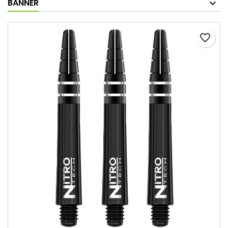
BANNER
favorite_border