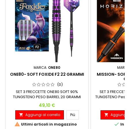
MARCA:
ONE80
MARC
ONE80- SOFT FOXIDE F2 22 GRAMMI
MISSION- SOFT
G
(0)
SET 3 FRECCETTE ONE80 SOFT 90%
SET 3 FRECCETT
TUNGSTENO PESO BARREL 20 GRAMMI
TUNGSTENO Peso:
(MONTATE 22 GRAMMI) Peso delle
Massimo: 18 G
Prezzo
Pr
49,10 €
61
freccette 20 Larghezza del barrel (MM)
7.7 Lunghezza del barrel (MM) 41
Aggiungi al carrello
Più
Aggiungi a




Ultimi articoli in magazzino
In m