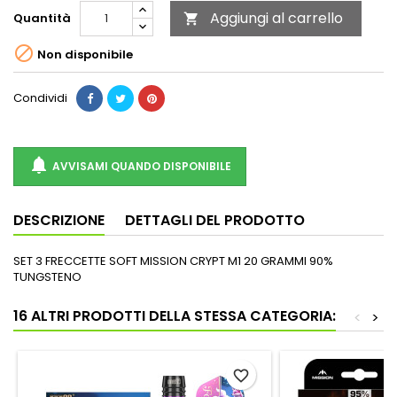
Aggiungi al carrello
Quantità


Non disponibile
Condividi

AVVISAMI QUANDO DISPONIBILE
DESCRIZIONE
DETTAGLI DEL PRODOTTO
SET 3 FRECCETTE SOFT MISSION CRYPT M1 20 GRAMMI 90%
TUNGSTENO
16 ALTRI PRODOTTI DELLA STESSA CATEGORIA:
<
>
favorite_border