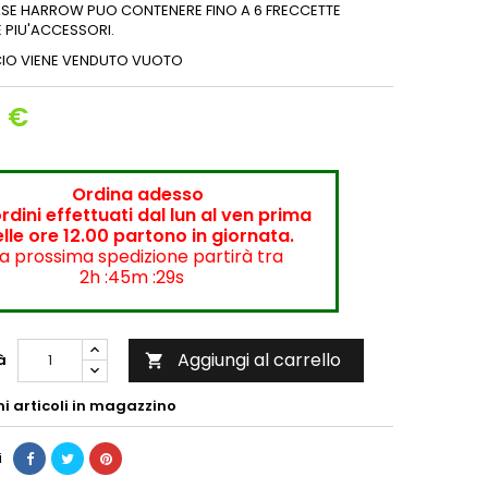
ASE HARROW PUO CONTENERE FINO A 6 FRECCETTE
 PIU'ACCESSORI.
CIO VIENE VENDUTO VUOTO
4 €
Ordina adesso
ordini effettuati dal lun al ven prima
lle ore 12.00 partono in giornata.
a prossima spedizione partirà tra
2h :45m :28s
Aggiungi al carrello
à

mi articoli in magazzino
i