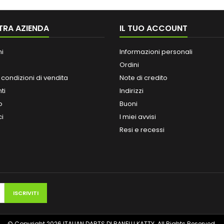
TRA AZIENDA
IL TUO ACCOUNT
ni
Informazioni personali
Ordini
 condizioni di vendita
Note di credito
ti
Indirizzi
o
Buoni
ci
I miei avvisi
Resi e recessi
© Copyright 2026 ITALIAN DARTS DI BANELLI KATTY. All Rights Reserved.