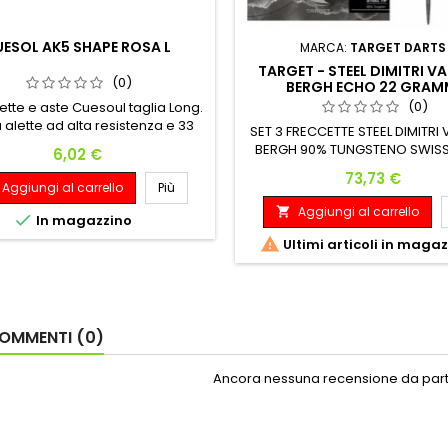
ESOL AK5 SHAPE ROSA L
MARCA:
TARGET DARTS
TARGET - STEEL DIMITRI V
(0)
BERGH ECHO 22 GRAM
(0)
lette e aste Cuesoul taglia Long.
alette ad alta resistenza e 33
SET 3 FRECCETTE STEEL DIMITRI
 di lunghezza delle aste.
BERGH 90% TUNGSTENO SWISS
Prezzo
6,02 €
Peso: Lunghezza: Diametro M
Prezzo
73,73 €
22 G. 48.90 mm 6.40 m
Aggiungi al carrello
Più
Aggiungi al carrello


In magazzino

Ultimi articoli in maga
OMMENTI (0)
Ancora nessuna recensione da parte