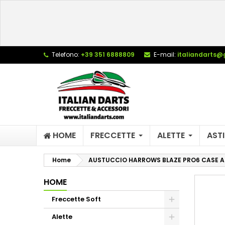
L
C
A
add_circle_outline
De
Telefono:
+39 351 6888809
E-mail:
italiandarts@
No
dei
HOME
FRECCETTE
ALETTE
ASTI
Home
AUSTUCCIO HARROWS BLAZE PRO6 CASE 
HOME
Freccette Soft
Alette