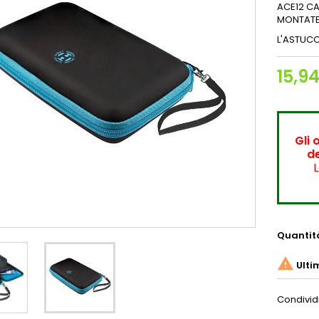
ACE12 C
MONTATE
L'ASTUC
15,9
Gli 
de
L
Quantit

Ulti
Condivid