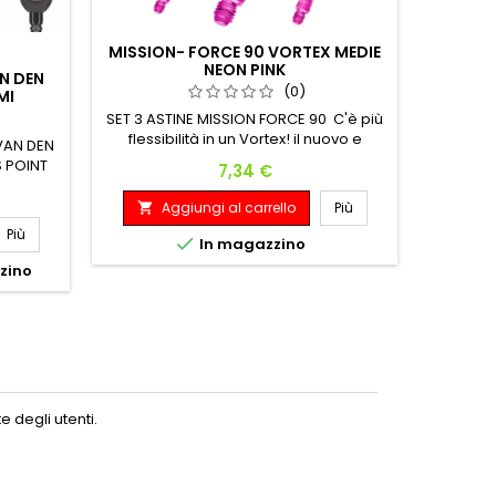
MISSION- FORCE 90 VORTEX MEDIE
WI
NEON PINK
AN DEN
(0)
MI
SET 3 ASTINE MISSION FORCE 90 C'è più
PUO' CON
flessibilità in un Vortex! il nuovo e
 VAN DEN
migliorato sistema di alette e asta
 POINT
Prezzo
7,34 €
integrato di Mission! Realizzato con
assimo:
materiali di alta qualità e resistenti, il
m
Aggiungi al carrello
Più
A


Force 90 Vortex manterrà un angolo
Più
perfetto di 90 gradi tra le alette durante

In magazzino
il gioco,Le alette del Force 90 Vortex
zzino
sono realizzate in un materiale
composito di...
 degli utenti.