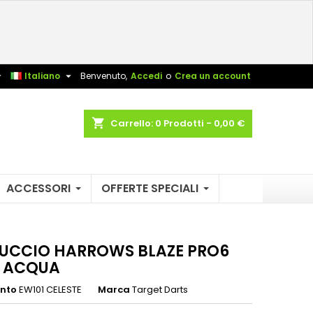
×
×
×
sta


Italiano
Benvenuto,
Accedi
o
Crea un account
shopping_cart
Carrello:
0
Prodotti - 0,00 €
i
i
ACCESSORI
OFFERTE SPECIALI
UCCIO HARROWS BLAZE PRO6
 ACQUA
ento
EW101 CELESTE
Marca
Target Darts