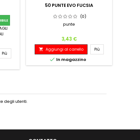
50 PUNTE EVO FUCSIA
(0)
Mission
BILE
per fre
punte
materia
AGLI
un inser
LI
Prezzo
3,43 €
elasticiz
A

sicurezz
Aggiungi al carrello
Più

comple
Più
cont

In magazzino
custodia
 degli utenti.