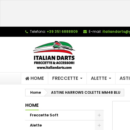
L
C
A
add_circle_outline
De
Telefono:
+39 351 6888809
E-mail:
italiandarts@
No
dei
HOME
FRECCETTE
ALETTE
ASTI
Home
ASTINE HARROWS COLETTE MM48 BLU
HOME
Freccette Soft
Alette