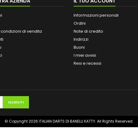
TRA AZIENDA
IL TUO ACCOUNT
ni
Informazioni personali
Ordini
 condizioni di vendita
Note di credito
ti
Indirizzi
o
Buoni
ci
I miei avvisi
Resi e recessi
© Copyright 2026 ITALIAN DARTS DI BANELLI KATTY. All Rights Reserved.