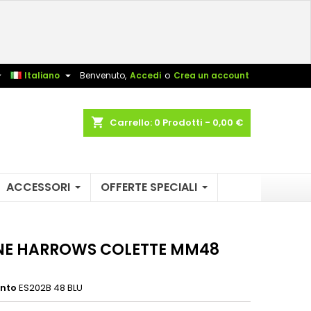
×
×
×
sta


Italiano
Benvenuto,
Accedi
o
Crea un account
shopping_cart
Carrello:
0
Prodotti - 0,00 €
i
i
ACCESSORI
OFFERTE SPECIALI
NE HARROWS COLETTE MM48
ento
ES202B 48 BLU