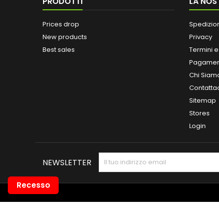
PRODOTTI
LA NOS
Prices drop
Spedizio
New products
Privacy
Best sales
Termini e
Pagamen
Chi Siam
Contatta
Sitemap
Stores
Login
NEWSLETTER
Recesso