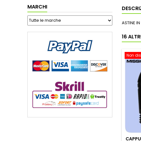
MARCHI
DESCRI
ASTINE I
16 ALT
Non dis
CAPPUC