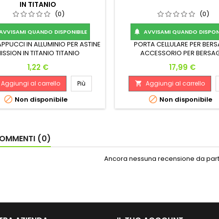
IN TITANIO
(0)
(0)
AVVISAMI QUANDO DISPONIBILE
AVVISAMI QUANDO DISPONI

APPUCCI IN ALLUMINIO PER ASTINE
PORTA CELLULARE PER BERS
ISSION IN TITANIO TITANIO
ACCESSORIO PER BERSAG
Prezzo
Prezzo
1,22 €
17,99 €
Aggiungi al carrello
Più
Aggiungi al carrello



Non disponibile
Non disponibile
OMMENTI (0)
Ancora nessuna recensione da parte