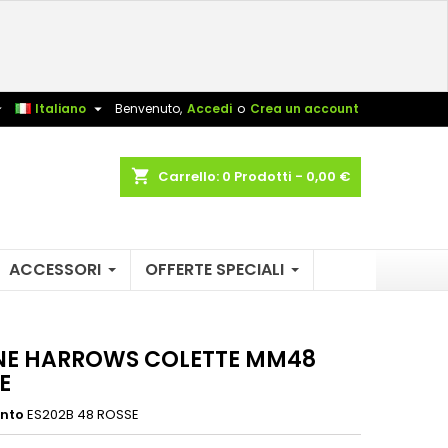
×
×
×
sta


Italiano
Benvenuto,
Accedi
o
Crea un account
shopping_cart
Carrello:
0
Prodotti - 0,00 €
i
i
ACCESSORI
OFFERTE SPECIALI
NE HARROWS COLETTE MM48
E
ento
ES202B 48 ROSSE