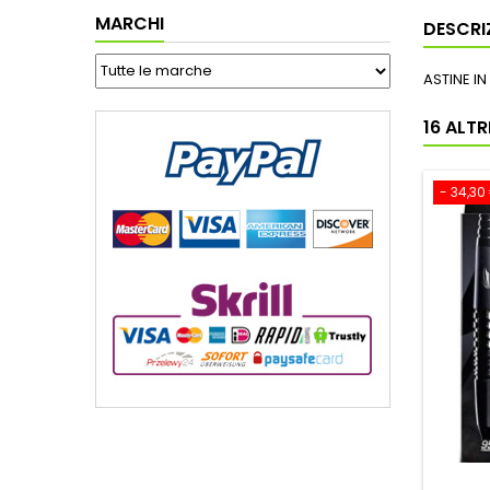
MARCHI
DESCRI
ASTINE I
16 ALT
- 34,30