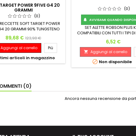
TARGET POWER 9FIVE G4 20
(0)
GRAMMI
(0)
AVVISAMI QUANDO DISPONI

 FRECCETTE SOFT TARGET POWER
SET ALETTE ROBSON PLUS K
 G4 20 GRAMMI 90% TUNGSTENO
COMPATIBILI CON TUTTI I TIPI D
Prezzo
Prezzo base
89,68 €
123,98 €
Prezzo
6,52 €
Aggiungi al carrello
Più
Aggiungi al carrello

timi articoli in magazzino

Non disponibile
OMMENTI (0)
Ancora nessuna recensione da parte