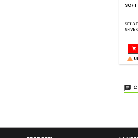
SOFT 
SET 3
9FIVE


Ul
C