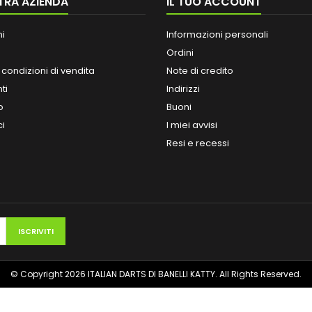
TRA AZIENDA
IL TUO ACCOUNT
ni
Informazioni personali
Ordini
 condizioni di vendita
Note di credito
ti
Indirizzi
o
Buoni
ci
I miei avvisi
Resi e recessi
© Copyright 2026 ITALIAN DARTS DI BANELLI KATTY. All Rights Reserved.