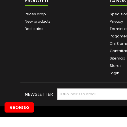
PRODOTTI
LA NOS
Prices drop
Spedizio
New products
Privacy
Best sales
Termini e
Pagamen
Chi Siam
Contatta
Sitemap
Stores
Login
NEWSLETTER
Recesso