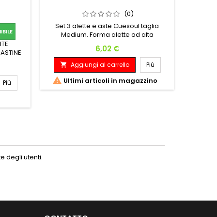
SHOT-
(0)
Set 3 alette e aste Cuesoul taglia
BILE
Medium. Forma alette ad alta
ASTUCC
resistenza e 28 mm di lunghezza delle
ITE
L'as
Prezzo
6,02 €
aste.
I ASTINE
Aggiungi al carrello
Più

A


Ultimi articoli in magazzino
Più

Ult
 degli utenti.