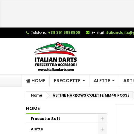
L
C
A
add_circle_outline
De
Telefono:
+39 351 6888809
E-mail:
italiandarts@
No
dei
HOME
FRECCETTE
ALETTE
ASTI
Home
ASTINE HARROWS COLETTE MM48 ROSSE
HOME
Freccette Soft
Alette