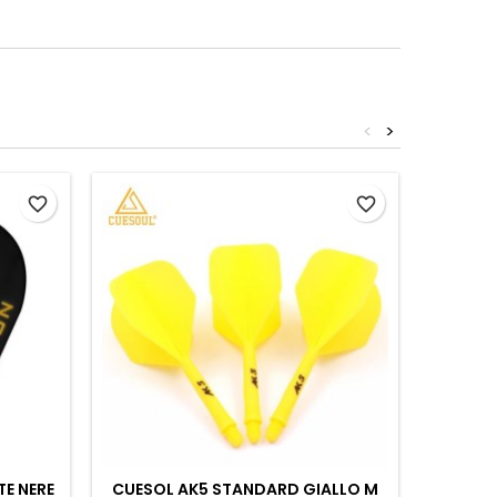
<
>
favorite_border
favorite_border
TE NERE
CUESOL AK5 STANDARD GIALLO M