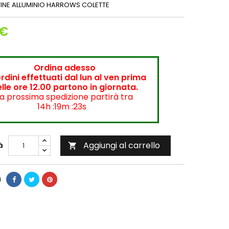
TINE ALLUMINIO HARROWS COLETTE
 €
Ordina adesso
ordini effettuati dal lun al ven prima
lle ore 12.00 partono in giornata.
a prossima spedizione partirà tra
14h :19m :22s
Aggiungi al carrello
à

i