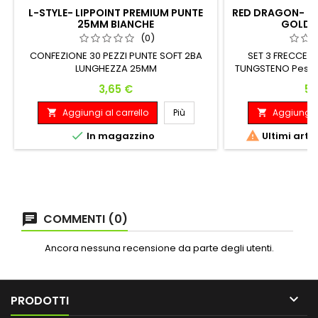
L-STYLE- LIPPOINT PREMIUM PUNTE
RED DRAGON- ST
25MM BIANCHE
GOLD 
(0)
CONFEZIONE 30 PEZZI PUNTE SOFT 2BA
SET 3 FRECCET
LUNGHEZZA 25MM
TUNGSTENO Peso:
Massimo: 22 G
Prezzo
Pr
3,65 €
54
Aggiungi al carrello
Più
Aggiungi a




In magazzino
Ultimi arti
COMMENTI (0)
Ancora nessuna recensione da parte degli utenti.

PRODOTTI