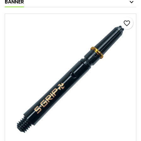
BANNER
favorite_border