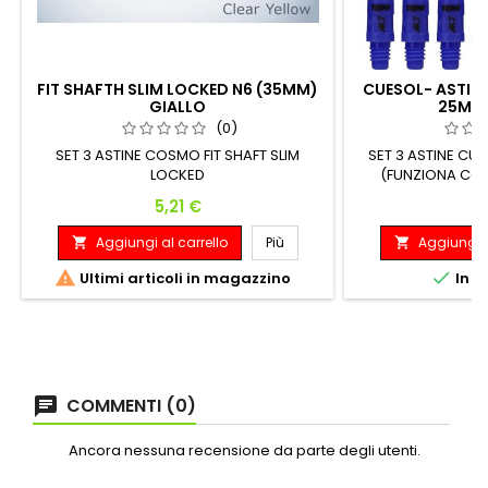
FIT SHAFTH SLIM LOCKED N6 (35MM)
CUESOL- ASTINE
GIALLO
25MM 
(0)
SET 3 ASTINE COSMO FIT SHAFT SLIM
SET 3 ASTINE CU
LOCKED
(FUNZIONA CON
Prezzo
P
5,21 €
7
Aggiungi al carrello
Più
Aggiungi a




Ultimi articoli in magazzino
In m
COMMENTI (0)
Ancora nessuna recensione da parte degli utenti.