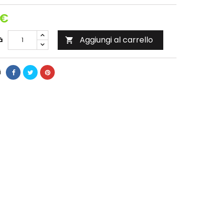
 €
Aggiungi al carrello
à

i