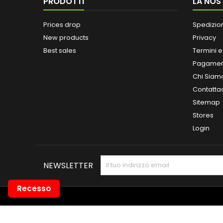
PRODOTTI
LA NOS
Prices drop
Spedizio
New products
Privacy
Best sales
Termini e
Pagamen
Chi Siam
Contatta
Sitemap
Stores
Login
NEWSLETTER
Recesso