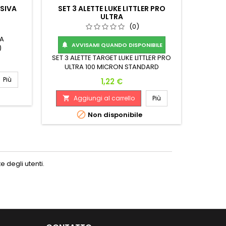
ESIVA
SET 3 ALETTE LUKE LITTLER PRO
UNICOR
ULTRA
(0)
VA
24SET
AVVISAMI QUANDO DISPONIBILE

)
SET 3 ALETTE TARGET LUKE LITTLER PRO
ULTRA 100 MICRON STANDARD
Più
A
Prezzo

1,22 €
Aggiungi al carrello
Più


Non disponibile
 degli utenti.