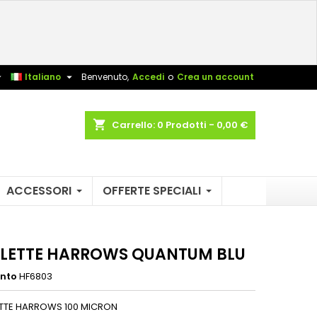
×
×
×
sta


Italiano
Benvenuto,
Accedi
o
Crea un account
shopping_cart
Carrello:
0
Prodotti - 0,00 €
i
i
ACCESSORI
OFFERTE SPECIALI
ALETTE HARROWS QUANTUM BLU
ento
HF6803
ETTE HARROWS 100 MICRON