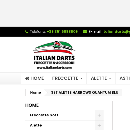
L
C
A
add_circle_outline
De
Telefono:
+39 351 6888809
E-mail:
italiandarts@
No
dei
HOME
FRECCETTE
ALETTE
ASTI
Home
SET ALETTE HARROWS QUANTUM BLU
HOME
Freccette Soft
Alette