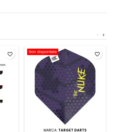
<
>
Non disponibile
favorite_border
favorite_border
MARCA:
TARGET DARTS