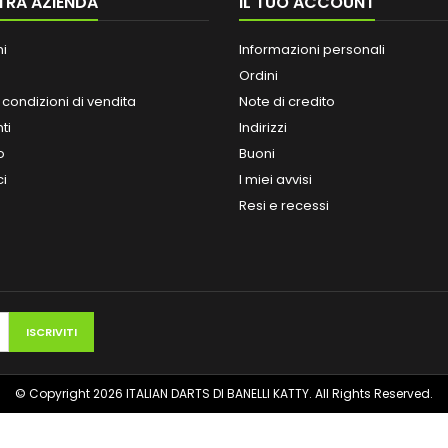
TRA AZIENDA
IL TUO ACCOUNT
ni
Informazioni personali
Ordini
 condizioni di vendita
Note di credito
ti
Indirizzi
o
Buoni
ci
I miei avvisi
Resi e recessi
© Copyright 2026 ITALIAN DARTS DI BANELLI KATTY. All Rights Reserved.