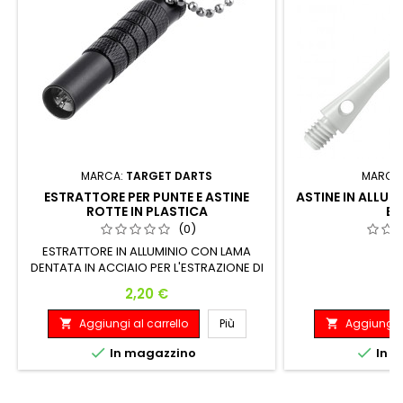
MARCA:
TARGET DARTS
MARCA
ESTRATTORE PER PUNTE E ASTINE
ASTINE IN ALLU
ROTTE IN PLASTICA
BI
(0)
ESTRATTORE IN ALLUMINIO CON LAMA
A
DENTATA IN ACCIAIO PER L'ESTRAZIONE DI
PUNTE E ASTINE ROTTE COLORE NERO
Prezzo
P
2,20 €
2
Aggiungi al carrello
Più
Aggiungi a




In magazzino
In m