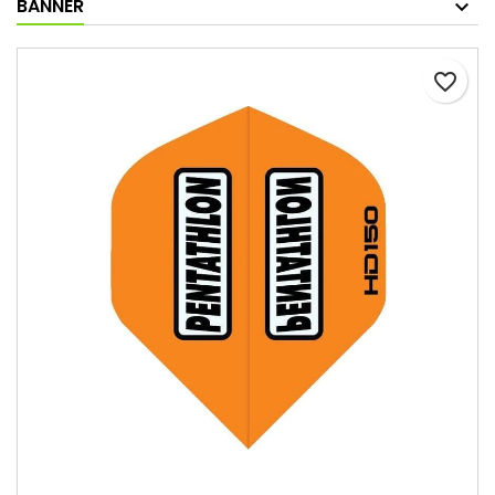
BANNER
favorite_border