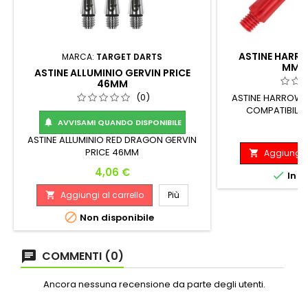
ASTINE HARR
MARCA:
TARGET DARTS
MM4
ASTINE ALLUMINIO GERVIN PRICE
46MM
(0)
ASTINE HARROWS
COMPATIBILI C
HA
AVVISAMI QUANDO DISPONIBILE

P
4
ASTINE ALLUMINIO RED DRAGON GERVIN
PRICE 46MM
Aggiungi a

Prezzo
4,06 €

In m
Aggiungi al carrello
Più


Non disponibile
COMMENTI (0)
Ancora nessuna recensione da parte degli utenti.