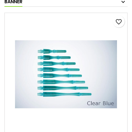
BANNER
favorite_border