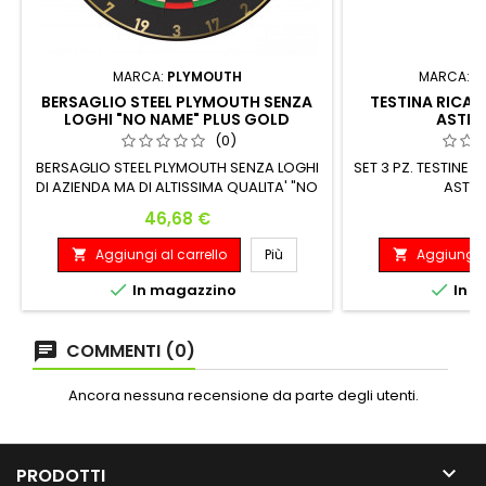
MARCA:
PLYMOUTH
MARCA:
T
BERSAGLIO STEEL PLYMOUTH SENZA
TESTINA RICA
LOGHI "NO NAME" PLUS GOLD
ASTIN
(0)
BERSAGLIO STEEL PLYMOUTH SENZA LOGHI
SET 3 PZ. TESTINE
DI AZIENDA MA DI ALTISSIMA QUALITA' "NO
ASTIN
NAME" E' COMPOSTO DA SISAL AFRICANO
Prezzo
P
46,68 €
1
MATERIALE DI PRIMA SCELTA NELLA
PRODUZIONE DI BERSAGLI, LE LAME SONO
Aggiungi al carrello
Più
Aggiungi a


ULTRA SOTTILI E AFFINATE ULTERIORMENTE
PER EVITARE AL MINIMO I RIMBALZI.


In magazzino
In m
BERSAGLIO PROFESSIONALE CON GRANDE
RAPPORTO QUALITA' PREZZO
COMMENTI (0)
Ancora nessuna recensione da parte degli utenti.

PRODOTTI