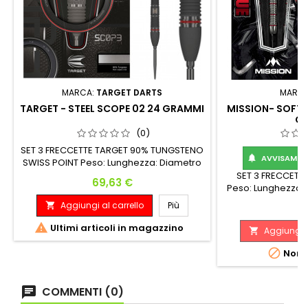
MARCA:
TARGET DARTS
MARC
TARGET - STEEL SCOPE 02 24 GRAMMI
MISSION- SOFT 
G
(0)
SET 3 FRECCETTE TARGET 90% TUNGSTENO
AVVISAMI Q

SWISS POINT Peso: Lunghezza: Diametro
Massimo: 24 G. 50.00 mm 7.40 mm
SET 3 FRECCETT
Prezzo
69,63 €
Peso: Lunghezza:
G. 55.0
Aggiungi al carrello
Più

P
13

Ultimi articoli in magazzino
Aggiungi a


Non d
COMMENTI (0)