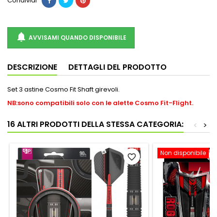
Condividi

AVVISAMI QUANDO DISPONIBILE
DESCRIZIONE
DETTAGLI DEL PRODOTTO
Set 3 astine Cosmo Fit Shaft girevoli.
NB:sono compatibili solo con le alette Cosmo Fit-Flight.
16 ALTRI PRODOTTI DELLA STESSA CATEGORIA:
<
>
Non disponibile
favorite_border