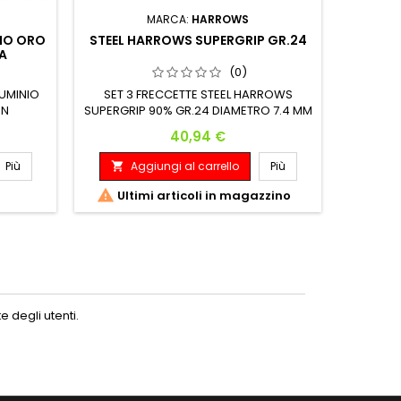
MARCA:
HARROWS
NIO ORO
STEEL HARROWS SUPERGRIP GR.24
WINMAU
CA
S
(0)
LUMINIO
SET 3 FRECCETTE STEEL HARROWS
SET 3 AS
ON
SUPERGRIP 90% GR.24 DIAMETRO 7.4 MM
Fusion 
LUNGHEZZA 50 MM
volo 
Prezzo
40,94 €
access
dell'
Più
Aggiungi al carrello
Più
A


perderai
la t

Ultimi articoli in magazzino
ottimizz
 degli utenti.