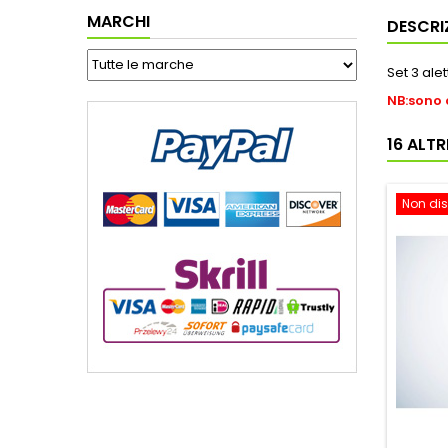
MARCHI
DESCRI
Set 3 ale
NB:sono 
16 ALT
Non dis