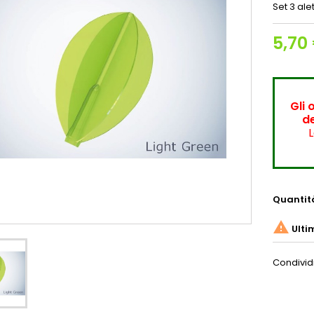
Set 3 al
5,70
Gli 
de
L
Quantit

Ulti
Condivid