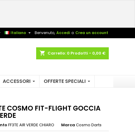
×
×
×
sta


Italiano
Benvenuto,
Accedi
o
Crea un account
shopping_cart
Carrello:
0
Prodotti - 0,00 €
i
i
ACCESSORI
OFFERTE SPECIALI
TE COSMO FIT-FLIGHT GOCCIA
VERDE
ento
FF3TE AIR VERDE CHIARO
Marca
Cosmo Darts