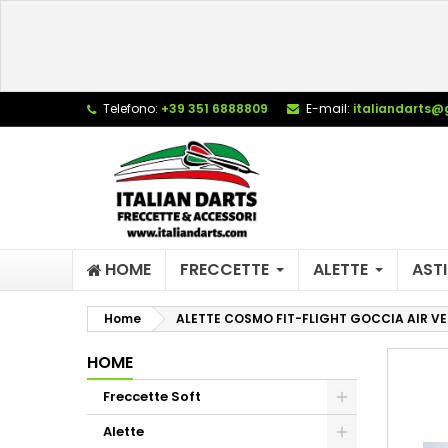
L
C
A
add_circle_outline
De
Telefono:
+39 351 6888809
E-mail:
italiandarts@
No
dei
HOME
FRECCETTE
ALETTE
ASTI
Home
ALETTE COSMO FIT-FLIGHT GOCCIA AIR V
HOME
Freccette Soft
Alette