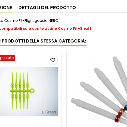
ZIONE
DETTAGLI DEL PRODOTTO
tte Cosmo Fit-Flight goccia NERO
compatibili solo con le astine Cosmo Fit-Shaft.
RI PRODOTTI DELLA STESSA CATEGORIA:
ponibile
favorite_border