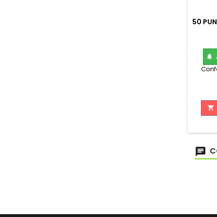
50 PUN

Confe

C