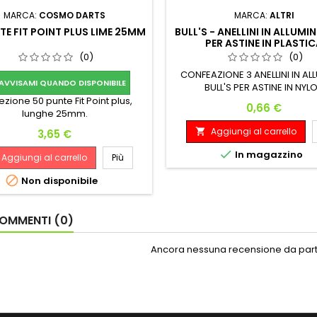
MARCA:
COSMO DARTS
MARCA:
ALTRI
TE FIT POINT PLUS LIME 25MM
BULL'S - ANELLINI IN ALLUMI
PER ASTINE IN PLASTI
(0)
(0)
CONFEAZIONE 3 ANELLINI IN AL
AVVISAMI QUANDO DISPONIBILE
BULL'S PER ASTINE IN NYL
zione 50 punte Fit Point plus,
Prezzo
0,66 €
lunghe 25mm.
Aggiungi al carrello
Prezzo

3,65 €

In magazzino
Aggiungi al carrello
Più

Non disponibile
OMMENTI (0)
Ancora nessuna recensione da parte