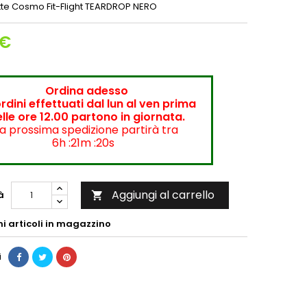
ette Cosmo Fit-Flight TEARDROP NERO
 €
Ordina adesso
ordini effettuati dal lun al ven prima
lle ore 12.00 partono in giornata.
a prossima spedizione partirà tra
6h :21m :19s
Aggiungi al carrello
à

mi articoli in magazzino
i