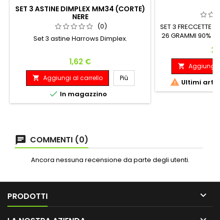
SET 3 ASTINE DIMPLEX MM34 (CORTE)
NERE
(0)
SET 3 FRECCETTE S
26 GRAMMI 90% T
Set 3 astine Harrows Dimplex.
6.6mm
Pr
28
Prezzo
1,62 €
Aggiungi a

Aggiungi al carrello
Più


Ultimi arti

In magazzino
COMMENTI (0)
Ancora nessuna recensione da parte degli utenti.

PRODOTTI
