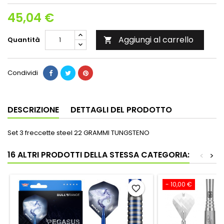
45,04 €
Aggiungi al carrello
Quantità

Condividi
DESCRIZIONE
DETTAGLI DEL PRODOTTO
Set 3 freccette steel 22 GRAMMI TUNGSTENO
16 ALTRI PRODOTTI DELLA STESSA CATEGORIA:
<
>
- 10,00 €
favorite_border