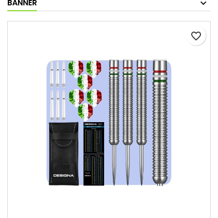
BANNER
favorite_border