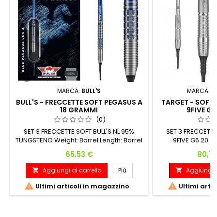
MARCA:
BULL'S
MARCA:
T
BULL'S - FRECCETTE SOFT PEGASUS A
TARGET - SOFT 
18 GRAMMI
9FIVE G
(0)
SET 3 FRECCETTE SOFT BULL'S NL 95%
SET 3 FRECCETT
TUNGSTENO Weight: Barrel Length: Barrel
9FIVE G6 20 G
Width: 18 gram 48.0 mm 6.36 mm
TUNGSTENO Peso:
Prezzo
Prezz
65,53 €
80,12
Massimo: 20 G
Aggiungi al carrello
Più
Aggiungi a




Ultimi articoli in magazzino
Ultimi arti