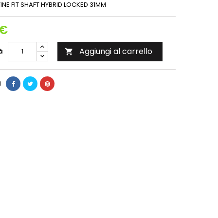
TINE FIT SHAFT HYBRID LOCKED 31MM
 €
Aggiungi al carrello
à

i