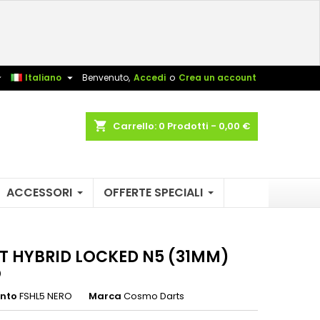
×
×
×
sta


Italiano
Benvenuto,
Accedi
o
Crea un account
shopping_cart
Carrello:
0
Prodotti - 0,00 €
i
i
ACCESSORI
OFFERTE SPECIALI
T HYBRID LOCKED N5 (31MM)
O
ento
FSHL5 NERO
Marca
Cosmo Darts