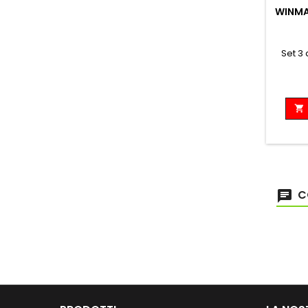
WINMA
Set 3

C