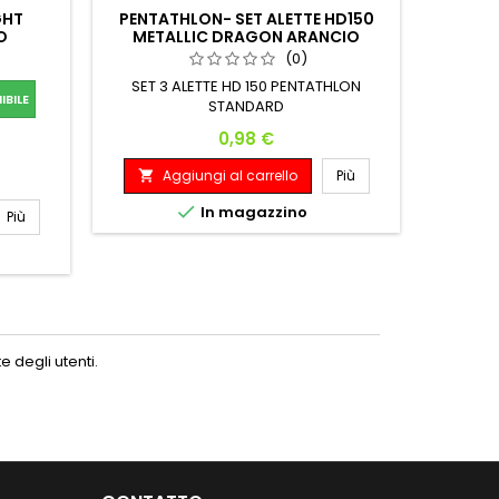
GHT
PENTATHLON- SET ALETTE HD150
O
METALLIC DRAGON ARANCIO
(0)
A

SET 3 ALETTE HD 150 PENTATHLON
BILE
Il Tefo
STANDARD
freccet
Prezzo
0,98 €
profilo
del mate
Aggiungi al carrello
Più

morb
A

freccet

In magazzino
Più
basse vi
carat
filettat
 degli utenti.