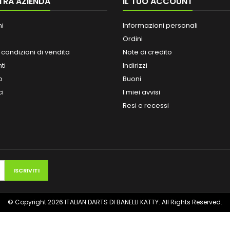
TRA AZIENDA
IL TUO ACCOUNT
ni
Informazioni personali
Ordini
 condizioni di vendita
Note di credito
ti
Indirizzi
o
Buoni
ci
I miei avvisi
Resi e recessi
© Copyright 2026 ITALIAN DARTS DI BANELLI KATTY. All Rights Reserved.