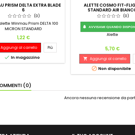
U PRISM DELTA EXTRA BLADE
ALETTE COSMO FIT-FLI
6
STANDARD AIR BIANC
(0)
(0)
 alette Winmau Prism DELTA 100
AVVISAMI QUANDO DISPONI

MICRON STANDARD
Alette
Prezzo
1,22 €
Aggiungi al carrello
Più
Prezzo
5,70 €

In magazzino
Aggiungi al carrello


Non disponibile
OMMENTI (0)
Ancora nessuna recensione da parte