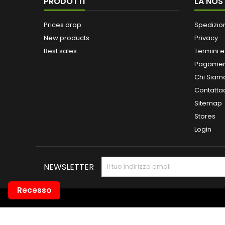
PRODOTTI
LA NOS
Prices drop
Spedizio
New products
Privacy
Best sales
Termini e
Pagamen
Chi Siam
Contatta
Sitemap
Stores
Login
NEWSLETTER
Recesso