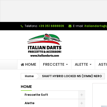
L
C
A
add_circle_outline
De
Telefono:
+39 351 6888809
E-mail:
italiandarts@
No
dei
HOME
FRECCETTE
ALETTE
ASTI
Home
SHAFT HYBRID LOCKED N5 (31MM) NERO
HOME
Freccette Soft
Alette