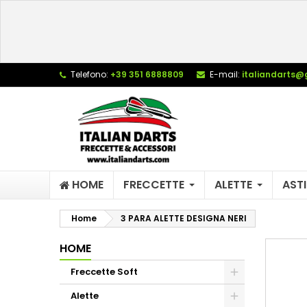
L
C
A
add_circle_outline
De
Telefono:
+39 351 6888809
E-mail:
italiandarts@
No
dei
HOME
FRECCETTE
ALETTE
ASTI
Home
3 PARA ALETTE DESIGNA NERI
HOME
Freccette Soft
Alette