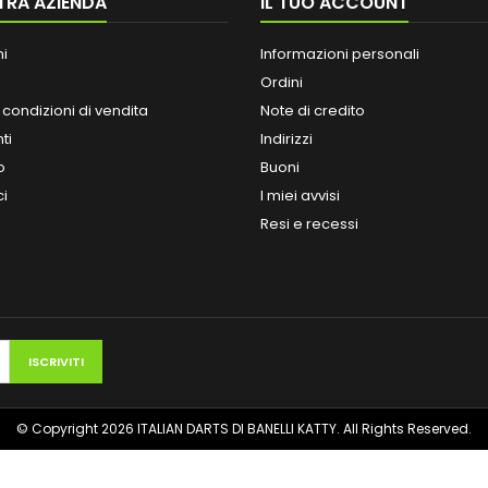
TRA AZIENDA
IL TUO ACCOUNT
ni
Informazioni personali
Ordini
 condizioni di vendita
Note di credito
ti
Indirizzi
o
Buoni
ci
I miei avvisi
Resi e recessi
© Copyright 2026 ITALIAN DARTS DI BANELLI KATTY. All Rights Reserved.