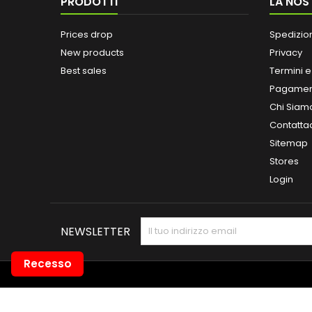
PRODOTTI
LA NOS
Prices drop
Spedizio
New products
Privacy
Best sales
Termini e
Pagamen
Chi Siam
Contatta
Sitemap
Stores
Login
NEWSLETTER
Recesso