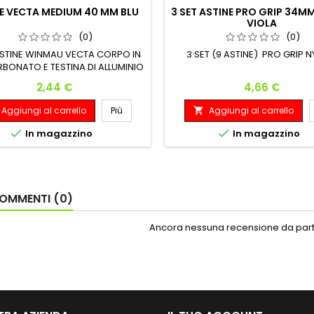
E VECTA MEDIUM 40 MM BLU
3 SET ASTINE PRO GRIP 34M
VIOLA
(0)
(0)
ASTINE WINMAU VECTA CORPO IN
3 SET (9 ASTINE) PRO GRIP 
BONATO E TESTINA DI ALLUMINIO
Prezzo
Prezzo
2,44 €
4,66 €
Aggiungi al carrello
Più
Aggiungi al carrello



In magazzino
In magazzino
OMMENTI (0)
Ancora nessuna recensione da parte