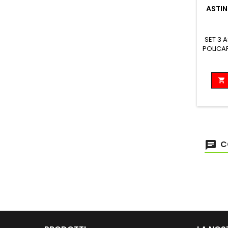
ASTIN
SET 3 
POLICAR

C