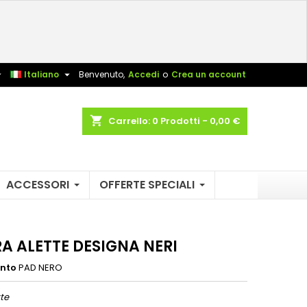
×
×
×
sta


Italiano
Benvenuto,
Accedi
o
Crea un account
shopping_cart
Carrello:
0
Prodotti - 0,00 €
i
i
ACCESSORI
OFFERTE SPECIALI
RA ALETTE DESIGNA NERI
ento
PAD NERO
te