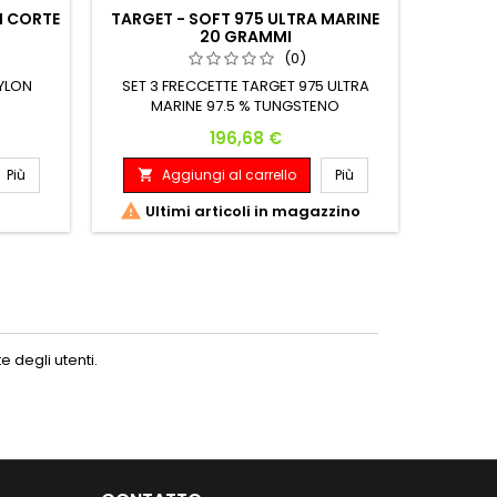
M CORTE
TARGET - SOFT 975 ULTRA MARINE
20 GRAMMI
(0)
A

NYLON
SET 3 FRECCETTE TARGET 975 ULTRA
SET 3 FR
MARINE 97.5 % TUNGSTENO
TUN
Prezzo
196,68 €
MONTATE
Diametr
Più
Aggiungi al carrello
Più

A


Ultimi articoli in magazzino
 degli utenti.