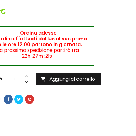
 €
Ordina adesso
ordini effettuati dal lun al ven prima
lle ore 12.00 partono in giornata.
a prossima spedizione partirà tra
22h :27m :21s
Aggiungi al carrello
à

i