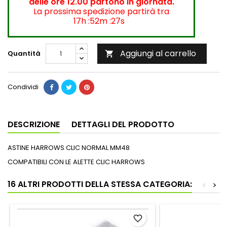
delle ore 12.00 partono in giornata.
La prossima spedizione partirà tra
17h :52m :27s
Aggiungi al carrello
Quantità

Condividi
DESCRIZIONE
DETTAGLI DEL PRODOTTO
ASTINE HARROWS CLIC NORMAL MM48
COMPATIBILI CON LE ALETTE CLIC HARROWS
16 ALTRI PRODOTTI DELLA STESSA CATEGORIA:
<
>
favorite_border