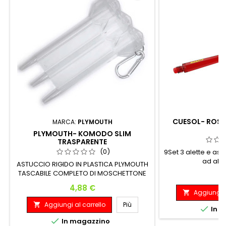
CUESOL- ROST
MARCA:
PLYMOUTH
S
PLYMOUTH- KOMODO SLIM
TRASPARENTE
(0)
9Set 3 alette e as
ad alta
ASTUCCIO RIGIDO IN PLASTICA PLYMOUTH
TASCABILE COMPLETO DI MOSCHETTONE
P
8
Prezzo
4,88 €
Aggiungi a

Aggiungi al carrello
Più


In m

In magazzino