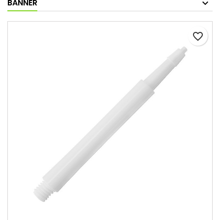
BANNER
favorite_border