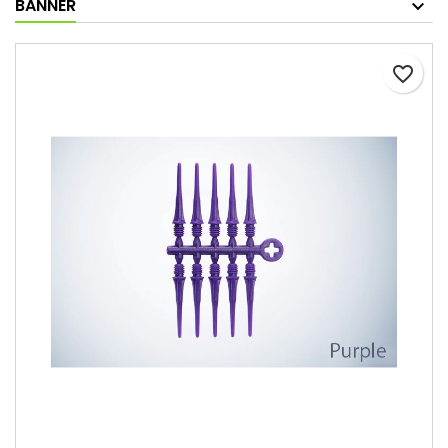
BANNER
favorite_border