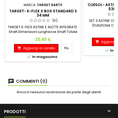
CUESOL- ASTINE
MARCA:
TARGET DARTS
53MM
TARGET- K-FLEX X BOX STANDARD S
34 MM
(0)
SET 3 ASTINE CU
(FUNZIONA CON
TARGET K-FLEX ASTINE E ALETTE INTEGRATE
Shaft Dimensioni Lunghezze Shaft Totale
P
7
Lunghezze Short 19 mm 61.6 mm
Prezzo
20,45 €
Aggiungi a

Aggiungi al carrello
Più


In m

In magazzino
COMMENTI (0)
Ancora nessuna recensione da parte degli utenti.

PRODOTTI