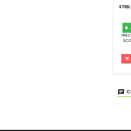
STEE

FREC
SCO
TUNGST

C