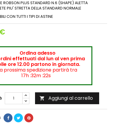
TE ROBSON PLUS STANDARD N.6 (SHAPE) ALETTA
TE PIU' STRETTA DELLA STANDARD NORMALE
LI CON TUTTI I TIPI DI ASTINE
 €
Ordina adesso
ordini effettuati dal lun al ven prima
lle ore 12.00 partono in giornata.
a prossima spedizione partirà tra
17h :32m :21s
Aggiungi al carrello
à

i