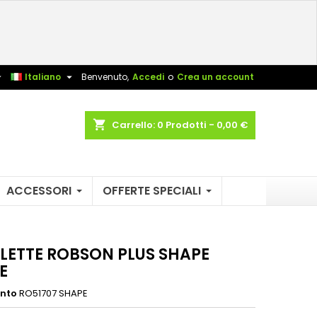
×
×
×
sta


Italiano
Benvenuto,
Accedi
o
Crea un account
shopping_cart
Carrello:
0
Prodotti - 0,00 €
i
i
ACCESSORI
OFFERTE SPECIALI
ALETTE ROBSON PLUS SHAPE
E
ento
RO51707 SHAPE