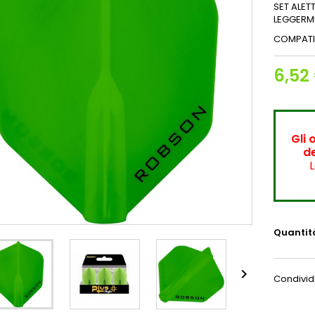
SET ALET
LEGGERME
COMPATIBI
6,52
Gli 
de
L
Quantit

Condivid