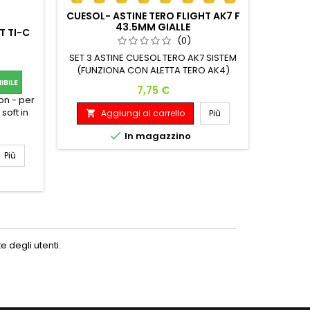
CUESOL- ASTINE TERO FLIGHT AK7 F
L-STYL
43.5MM GIALLE
T TI-C
(0)
SET 3 ASTINE CUESOL TERO AK7 SISTEM
A

(FUNZIONA CON ALETTA TERO AK4)
BILE
6SET 3 
Prezzo
7,75 €
INTEGRAT
on - per
soft in
Aggiungi al carrello
Più

A: 26 MM

In magazzino
A

Più
 degli utenti.