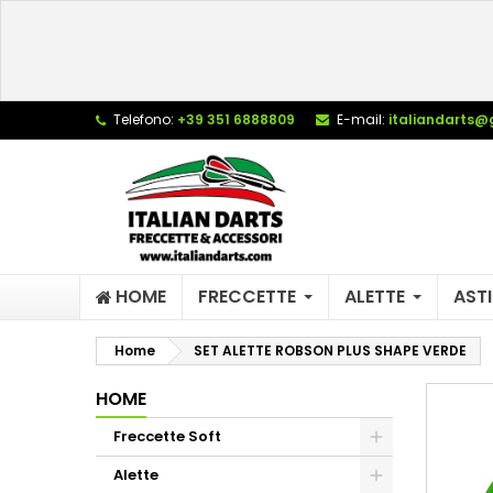
L
C
A
add_circle_outline
De
Telefono:
+39 351 6888809
E-mail:
italiandarts@
No
dei
HOME
FRECCETTE
ALETTE
ASTI
Home
SET ALETTE ROBSON PLUS SHAPE VERDE
HOME
Freccette Soft
Alette