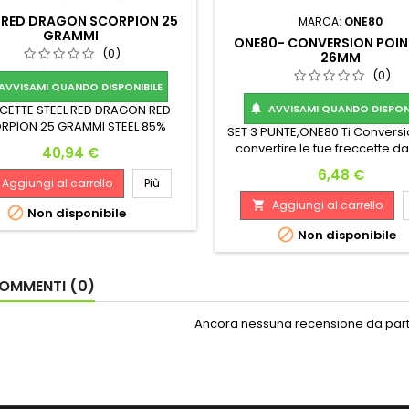
L RED DRAGON SCORPION 25
MARCA:
ONE80
GRAMMI
ONE80- CONVERSION POIN
(0)
26MM
(0)
AVVISAMI QUANDO DISPONIBILE
CETTE STEEL RED DRAGON RED
AVVISAMI QUANDO DISPONI

RPION 25 GRAMMI STEEL 85%
SET 3 PUNTE,ONE80 Ti Conversi
ENO 25 G. 50.80 mm 6.6-8.0 mm
convertire le tue freccette da 
Prezzo
40,94 €
freccette da steel. LUNGHEZZ
Prezzo
6,48 €
Aggiungi al carrello
Più
Aggiungi al carrello


Non disponibile

Non disponibile
OMMENTI (0)
Ancora nessuna recensione da parte