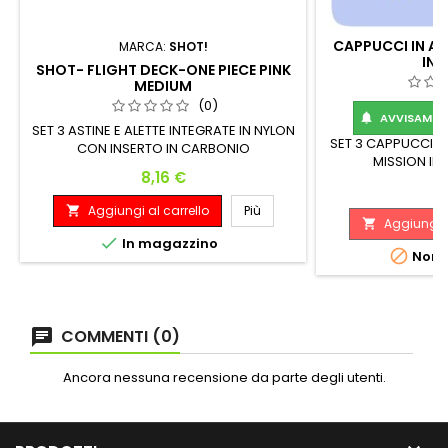
CAPPUCCI IN AL
MARCA:
SHOT!
IN 
SHOT- FLIGHT DECK-ONE PIECE PINK
MEDIUM
(0)
AVVISAMI Q

SET 3 ASTINE E ALETTE INTEGRATE IN NYLON
SET 3 CAPPUCCI IN
CON INSERTO IN CARBONIO
MISSION IN 
Prezzo
8,16 €
P
1
Aggiungi al carrello
Più

Aggiungi a


In magazzino

Non d
COMMENTI (0)
Ancora nessuna recensione da parte degli utenti.