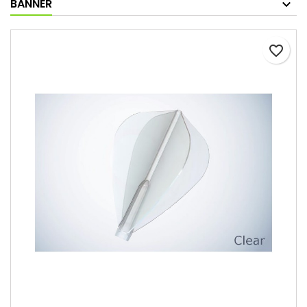
BANNER
favorite_border