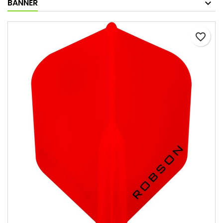
BANNER
favorite_border