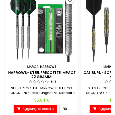
favorite_border
MARCA:
HARROWS
MARCA
HARROWS- STEEL FRECCETTE IMPACT
CALIBURN- SOFT 
22 GRAMMI
G
(0)
SET 3 FRECCETTE HARROWS STEEL 70%
SET 3 FRECCETT
TUNGSTENO Peso: Lunghezza: Diametro
TUNGSTENO PESO B
Massimo: 22 G. 54.00 mm 6.65 mm
22.5) Weight Widt
Prezzo
Pr
36,84 €
13
6.9
Aggiungi al carrello
Più
Aggiungi a

