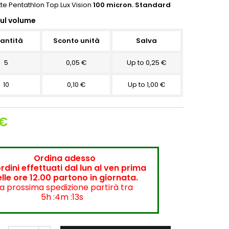
tte Pentathlon Top Lux Vision
100
micron. Standard
sul volume
antità
Sconto unità
Salva
5
0,05 €
Up to 0,25 €
10
0,10 €
Up to 1,00 €
 €
Ordina adesso
ordini effettuati dal lun al ven prima
lle ore 12.00 partono in giornata.
a prossima spedizione partirà tra
5h :4m :13s