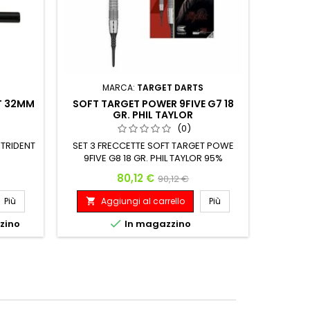
MARCA:
TARGET DARTS
T 32MM
SOFT TARGET POWER 9FIVE G7 18
UNICO
GR. PHIL TAYLOR
(0)
 TRIDENT
SET 3 FRECCETTE SOFT TARGET POWE
A

9FIVE G8 18 GR. PHIL TAYLOR 95%
TUNGSTENO SWISS POINT Peso:
SET 3 
Prezzo
Prezzo base
80,12 €
90,12 €
Lunghezza: Diametro Massimo: 18 G.
TUNG
38.00 mm 7.05 mm
Più
Aggiungi al carrello
Più


zzino
In magazzino
A
