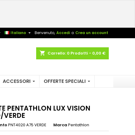
×
×
×
sta


Italiano
Benvenuto,
Accedi
o
Crea un account
shopping_cart
Carrello:
0
Prodotti - 0,00 €
i
i
ACCESSORI
OFFERTE SPECIALI
TE PENTATHLON LUX VISION
/VERDE
ento
PNT4020 A75 VERDE
Marca
Pentathlon