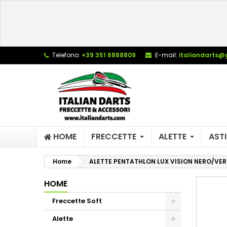
L
C
A
add_circle_outline
De
Telefono:
+39 351 6888809
E-mail:
italiandarts@
No
dei
HOME
FRECCETTE
ALETTE
ASTI
Home
ALETTE PENTATHLON LUX VISION NERO/VE
HOME
Freccette Soft
Alette