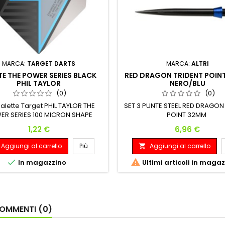
MARCA:
TARGET DARTS
MARCA:
ALTRI
TE THE POWER SERIES BLACK
RED DRAGON TRIDENT POIN
PHIL TAYLOR
NERO/BLU
(0)
(0)
 alette Target PHIL TAYLOR THE
SET 3 PUNTE STEEL RED DRAGON
R SERIES 100 MICRON SHAPE
POINT 32MM
Prezzo
Prezzo
1,22 €
6,96 €
Aggiungi al carrello
Più
Aggiungi al carrello



In magazzino
Ultimi articoli in maga
OMMENTI (0)