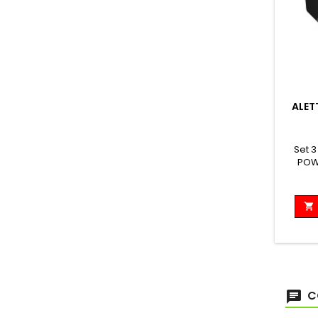
ALET
Set 3
POWE

C