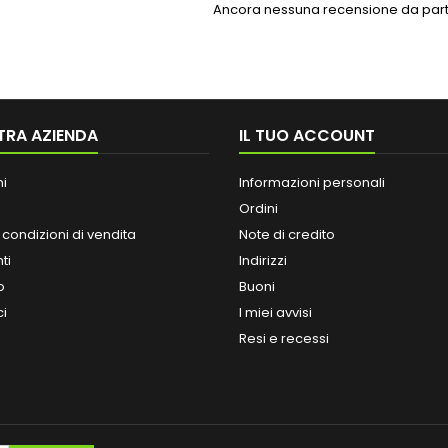
Ancora nessuna recensione da parte
TRA AZIENDA
IL TUO ACCOUNT
ni
Informazioni personali
Ordini
 condizioni di vendita
Note di credito
ti
Indirizzi
o
Buoni
ci
I miei avvisi
Resi e recessi