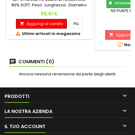
AVVISAMI Q

80% SOFT Peso: Lunghezza: Diametro
Massimo: 18 G. 45.00 mm 6.38 mm
50 PUNTE MI
Prezzo
50,41 €
Aggiungi al carrello
Più

P
1

Ultimi articoli in magazzino
Aggiungi a


Non d
COMMENTI (0)
Ancora nessuna recensione da parte degli utenti.

PRODOTTI

LA NOSTRA AZIENDA

IL TUO ACCOUNT