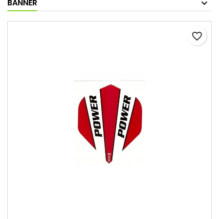
BANNER
favorite_border