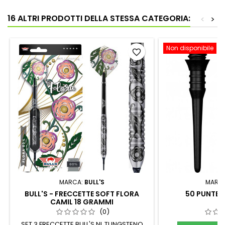
16 ALTRI PRODOTTI DELLA STESSA CATEGORIA:
<
>
Non disponibile
favorite_border
MARCA:
BULL'S
MARC
BULL'S - FRECCETTE SOFT FLORA
50 PUNTE T
CAMIL 18 GRAMMI
(0)
SET 3 FRECCETTE BULL'S NL TUNGSTENO