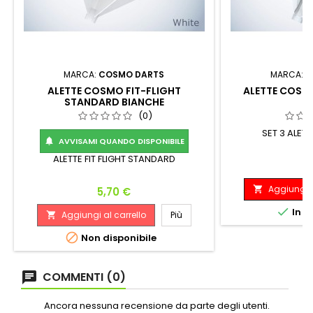
MARCA:
COSMO DARTS
MARCA:
C
ALETTE COSMO FIT-FLIGHT
ALETTE COSMO
STANDARD BIANCHE
T
(0)
SET 3 ALETTE
AVVISAMI QUANDO DISPONIBILE

ALETTE FIT FLIGHT STANDARD
P
5
Aggiungi a
Prezzo

5,70 €

In m
Aggiungi al carrello
Più


Non disponibile
COMMENTI (0)
Ancora nessuna recensione da parte degli utenti.