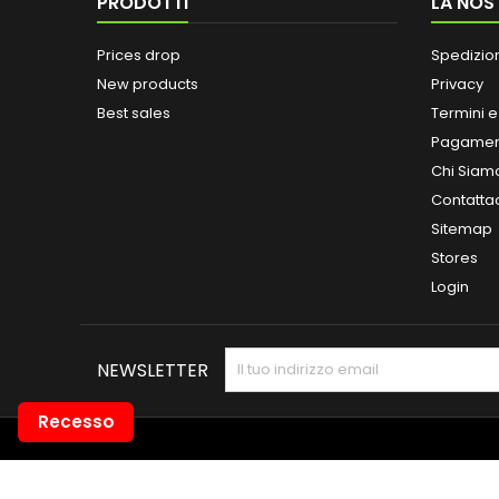
PRODOTTI
LA NOS
Prices drop
Spedizio
New products
Privacy
Best sales
Termini e
Pagamen
Chi Siam
Contatta
Sitemap
Stores
Login
NEWSLETTER
Recesso