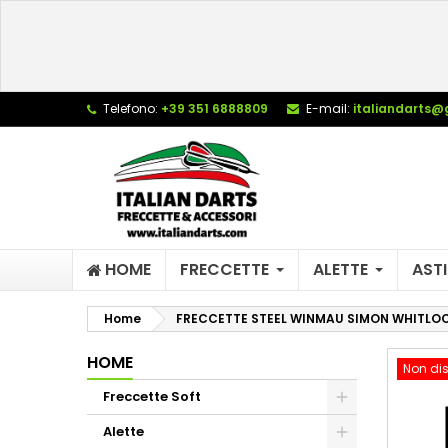
L
C
A
add_circle_outline
De
Telefono:
+39 351 6888809
E-mail:
italiandarts@
No
dei
HOME
FRECCETTE
ALETTE
ASTI
Home
FRECCETTE STEEL WINMAU SIMON WHITLO
HOME
Non dis
Freccette Soft
Alette