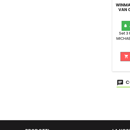
WINMAU
VAN 

Set 3
MICHAE

C