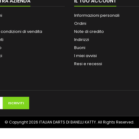
TRA AZIENDA
IL TUO ACCOUNT
ni
Informazioni personali
Ordini
 condizioni di vendita
Note di credito
ti
Indirizzi
o
Buoni
ci
I miei avvisi
Resi e recessi
© Copyright 2026 ITALIAN DARTS DI BANELLI KATTY. All Rights Reserved.