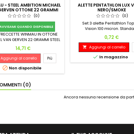
 - STEEL AMBITION MICHAEL
ALETTE PENTATHLON LUX V
GERVEN OTTONE 22 GRAMMI
NERO/SMOKE
(0)
(0)
Set 3 alette Pentathlon Top
AVVISAMI QUANDO DISPONIBILE
Vision 100 micron. Stand
 FRECCETTE WINMAU IN OTTONE
Prezzo
0,72 €
L VAN GERVEN 22 GRAMMI STEEL
Aggiungi al carrello
Prezzo

14,71 €

In magazzino
Aggiungi al carrello
Più

Non disponibile
OMMENTI (0)
Ancora nessuna recensione da parte