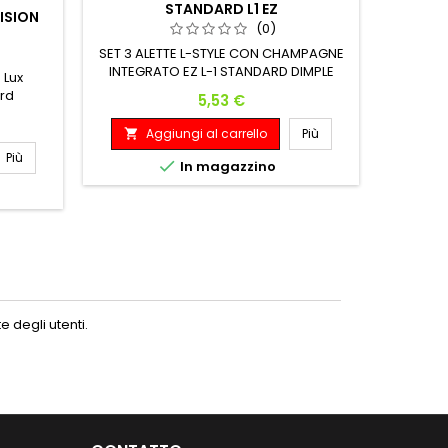
STANDARD L1 EZ
ISION
(0)
SET 3 ALETTE L-STYLE CON CHAMPAGNE
SET 3
INTEGRATO EZ L-1 STANDARD DIMPLE
 Lux
Compatibili con tutti i modelli di astine
ard
Prezzo
5,53 €
Aggiungi al carrello
Più
A


Più

In magazzino
 degli utenti.