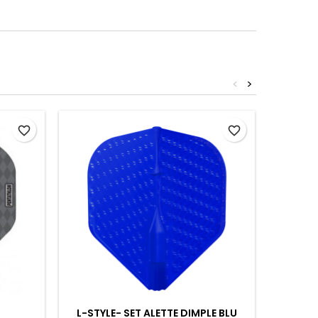
<
>
favorite_border
favorite_border
L-STYLE- SET ALETTE DIMPLE BLU
3 ASTI