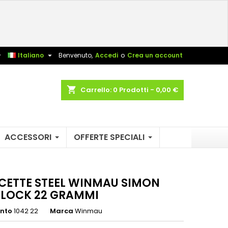
×
×
×
sta


Italiano
Benvenuto,
Accedi
o
Crea un account
shopping_cart
Carrello:
0
Prodotti - 0,00 €
i
i
ACCESSORI
OFFERTE SPECIALI
CETTE STEEL WINMAU SIMON
LOCK 22 GRAMMI
ento
1042 22
Marca
Winmau