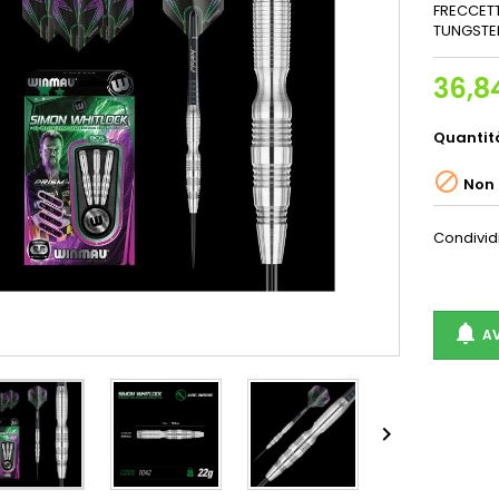
FRECCET
TUNGST
36,8
Quantit

Non 
Condivid

AV
