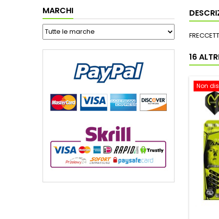
MARCHI
DESCRI
FRECCETT
16 ALT
Non dis