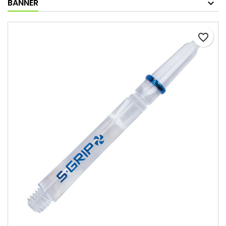
BANNER
favorite_border