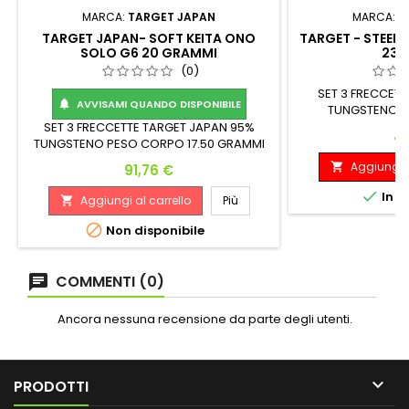
MARCA:
TARGET JAPAN
MARCA:
T
TARGET JAPAN- SOFT KEITA ONO
TARGET - STEEL 
SOLO G6 20 GRAMMI
23 
(0)
SET 3 FRECCETT
AVVISAMI QUANDO DISPONIBILE

TUNGSTENO SW
Lunghezza: Diam
SET 3 FRECCETTE TARGET JAPAN 95%
Pr
49
50.50 
TUNGSTENO PESO CORPO 17.50 GRAMMI
(MONTATE 20 GRAMMI) Peso: Lunghezza:
Aggiungi a
Prezzo

91,76 €
Diametro Massimo: 17,5 G. 44.00 mm 6.80
mm

In m
Aggiungi al carrello
Più


Non disponibile
COMMENTI (0)
Ancora nessuna recensione da parte degli utenti.

PRODOTTI