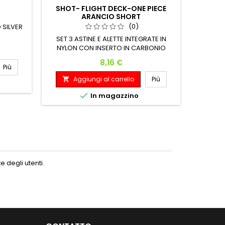
SHOT- FLIGHT DECK-ONE PIECE
MISSIO
ARANCIO SHORT
(0)
 SILVER
SET 3 ASTINE E ALETTE INTEGRATE IN
Missio
NYLON CON INSERTO IN CARBONIO
volo e a
- Standa
Prezzo
8,16 €
del Missi
Più
e ast
Aggiungi al carrello
Più
A


Realizza
alta qu


In magazzino
Ult
angolo pe
del volo
 degli utenti.