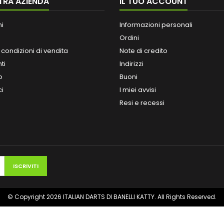
TRA AZIENDA
IL TUO ACCOUNT
ni
Informazioni personali
Ordini
 condizioni di vendita
Note di credito
ti
Indirizzi
o
Buoni
ci
I miei avvisi
Resi e recessi
© Copyright 2026 ITALIAN DARTS DI BANELLI KATTY. All Rights Reserved.