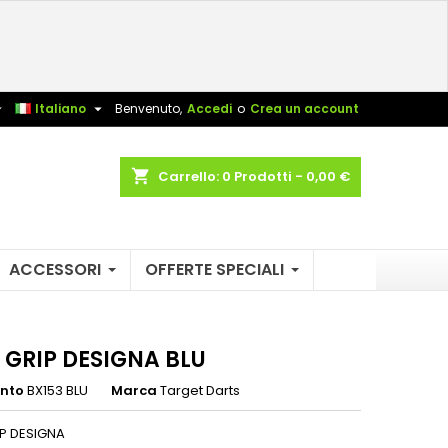
×
×
×
sta


Italiano
Benvenuto,
Accedi
o
Crea un account
shopping_cart
Carrello:
0
Prodotti - 0,00 €
i
i
ACCESSORI
OFFERTE SPECIALI
 GRIP DESIGNA BLU
ento
BX153 BLU
Marca
Target Darts
P DESIGNA