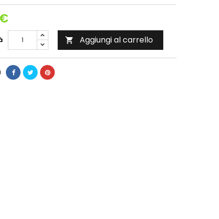
 €
Aggiungi al carrello
à

i