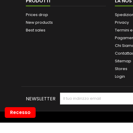
PRODOTTI
LA NOS
Prices drop
Spedizio
New products
Privacy
Best sales
Termini e
Pagamen
Chi Siam
Contatta
Sitemap
Stores
Login
NEWSLETTER
Recesso