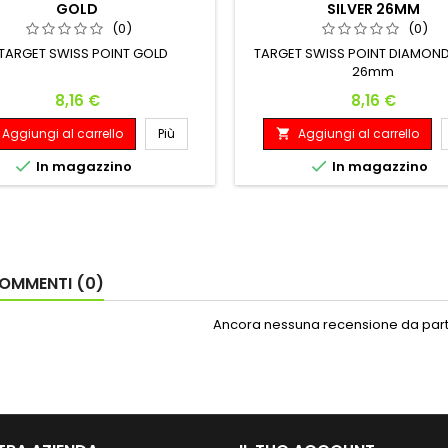
GOLD
SILVER 26MM
(0)
(0)
0TARGET SWISS POINT GOLD
TARGET SWISS POINT DIAMOND
26mm
Prezzo
Prezzo
8,16 €
8,16 €
Aggiungi al carrello
Più
Aggiungi al carrello



In magazzino
In magazzino
OMMENTI (0)
Ancora nessuna recensione da parte