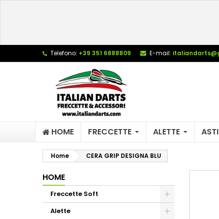
L
C
A
add_circle_outline
De
Telefono:
+39 351 6888809
E-mail:
italiandarts@
No
dei
HOME
FRECCETTE
ALETTE
ASTI
Home
CERA GRIP DESIGNA BLU
HOME
Freccette Soft
Alette