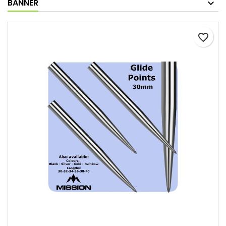
BANNER
favorite_border