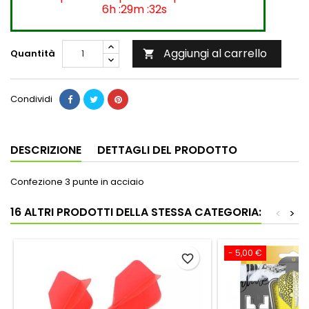
6h :29m :32s
Aggiungi al carrello
Quantità

Condividi
DESCRIZIONE
DETTAGLI DEL PRODOTTO
Confezione 3 punte in acciaio
16 ALTRI PRODOTTI DELLA STESSA CATEGORIA:
<
>
- 5,00 €
favorite_border