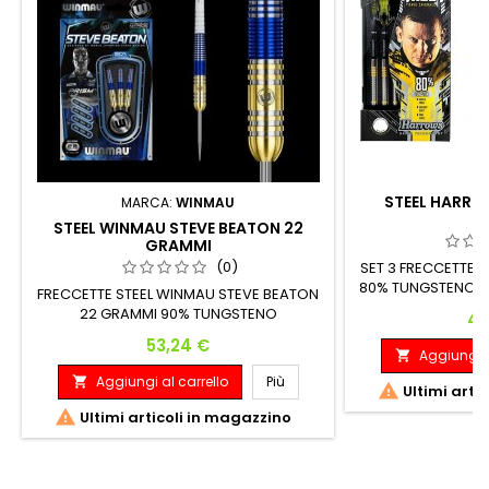
STEEL HARRO
MARCA:
WINMAU
STEEL WINMAU STEVE BEATON 22
GRAMMI
(0)
SET 3 FRECCETTE 
80% TUNGSTENO 26
FRECCETTE STEEL WINMAU STEVE BEATON
MM LUNG
22 GRAMMI 90% TUNGSTENO
Pr
40
Prezzo
53,24 €
Aggiungi a

Aggiungi al carrello
Più


Ultimi arti

Ultimi articoli in magazzino