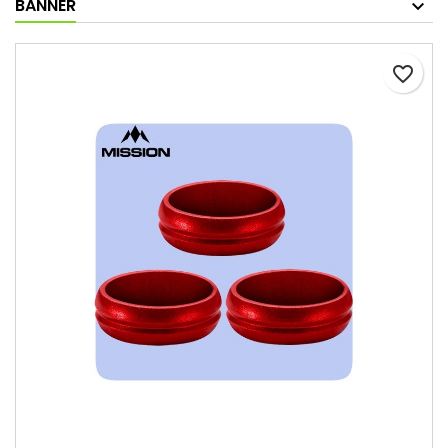
BANNER
favorite_border