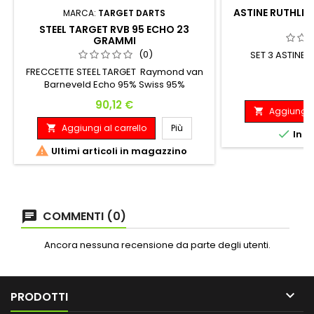
ASTINE RUTHLES
MARCA:
TARGET DARTS
STEEL TARGET RVB 95 ECHO 23
GRAMMI
(0)
SET 3 ASTINE 
FRECCETTE STEEL TARGET Raymond van
Barneveld Echo 95% Swiss 95%
P
0
TUNGSTENO Weight Barrel Length Barrel
Prezzo
90,12 €
Diameter 23 gram 47 millimetres 7.00
Aggiungi a

millimetres
Aggiungi al carrello
Più


In m

Ultimi articoli in magazzino
COMMENTI (0)
Ancora nessuna recensione da parte degli utenti.

PRODOTTI