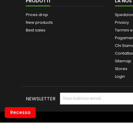
PRODOTTI
LA NOS
Prices drop
Spedizio
New products
Privacy
Best sales
Termini e
Pagamen
Chi Siam
Contatta
Sitemap
Stores
Login
NEWSLETTER
Recesso