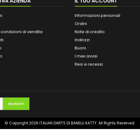
TRA AZIENDA
IL TUO ACCOUNT
ni
Informazioni personali
Ordini
 condizioni di vendita
Note di credito
ti
Indirizzi
o
Buoni
ci
I miei avvisi
Resi e recessi
© Copyright 2026 ITALIAN DARTS DI BANELLI KATTY. All Rights Reserved.