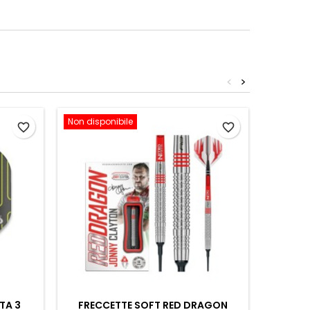
<
>
Non disponibile
favorite_border
favorite_border
TA 3
FRECCETTE SOFT RED DRAGON