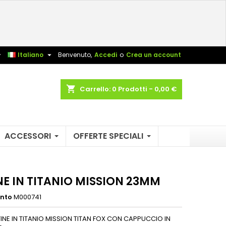
×
×
×
sta


Italiano
Benvenuto,
Accedi
o
Crea un account
shopping_cart
Carrello:
0
Prodotti - 0,00 €
i
i
ACCESSORI
OFFERTE SPECIALI
NE IN TITANIO MISSION 23MM
ento
M000741
TINE IN TITANIO MISSION TITAN FOX CON CAPPUCCIO IN