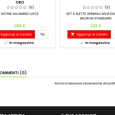
ORO
(0)
(0)
ASTINE ALLUMINIO LISCE
SET 3 ALETTE WINMAU MVG DEL
MICRON STANDARD
Prezzo
Prezzo
1,63 €
1,22 €
Aggiungi al carrello
Più
Aggiungi al carrello



In magazzino
In magazzino
OMMENTI (0)
Ancora nessuna recensione da parte