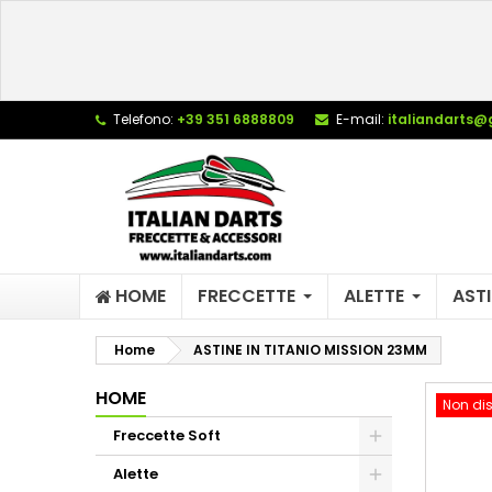
L
C
A
add_circle_outline
De
Telefono:
+39 351 6888809
E-mail:
italiandarts@
No
dei
HOME
FRECCETTE
ALETTE
ASTI
Home
ASTINE IN TITANIO MISSION 23MM
HOME
Non dis
Freccette Soft
Alette