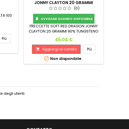
JONNY CLAYTON 20 GRAMMI
CIAMBE
(0)
TA 100
AVVISAMI QUANDO DISPONIBILE

Cia
FRECCETTE SOFT RED DRAGON JONNY
STEEL W
CLAYTON 20 GRAMMI 90% TUNGSTENO
Dimensions 6.6mm x 50.8mm
Più
Prezzo
45,04 €
A

Aggiungi al carrello
Più


Non disponibile
 degli utenti.