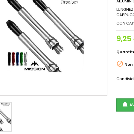
ALLUMINI
LUNGHEZZ
CAPPUCCI
CON CAPP
9,25
Quantit

Non 
Condivid

AV